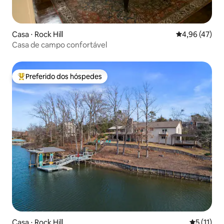
Casa ⋅ Rock Hill
4,96 de uma a
4,96 (47)
Casa de campo confortável
Preferido dos hóspedes
Entre os melhores preferidos dos hóspedes
Casa ⋅ Rock Hill
5 de uma a
5 (11)