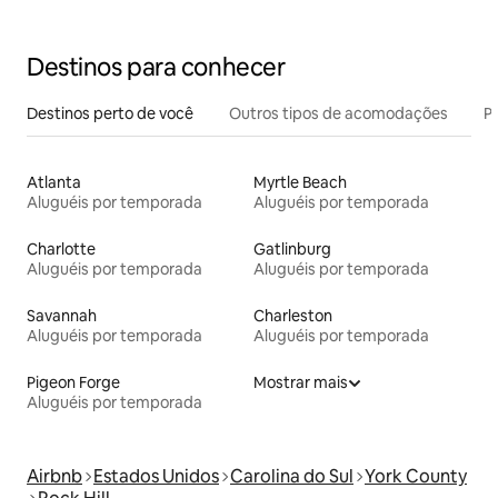
Destinos para conhecer
Destinos perto de você
Outros tipos de acomodações
Pr
Atlanta
Myrtle Beach
Aluguéis por temporada
Aluguéis por temporada
Charlotte
Gatlinburg
Aluguéis por temporada
Aluguéis por temporada
Savannah
Charleston
Aluguéis por temporada
Aluguéis por temporada
Pigeon Forge
Mostrar mais
Aluguéis por temporada
Airbnb
Estados Unidos
Carolina do Sul
York County