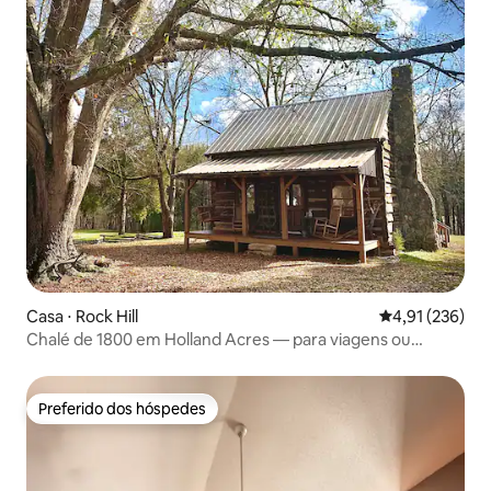
Casa ⋅ Rock Hill
4,91 de uma av
4,91 (236)
Chalé de 1800 em Holland Acres — para viagens ou
encontros
Preferido dos hóspedes
Preferido dos hóspedes