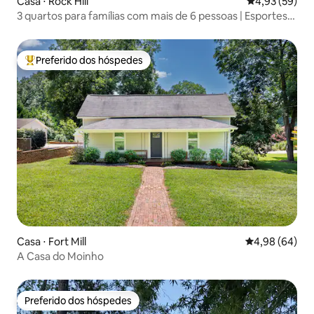
Casa ⋅ Rock Hill
4,93 de uma a
4,93 (59)
3 quartos para famílias com mais de 6 pessoas | Esportes,
fogueira e varanda
Preferido dos hóspedes
Entre os melhores preferidos dos hóspedes
Casa ⋅ Fort Mill
4,98 de uma av
4,98 (64)
A Casa do Moinho
Preferido dos hóspedes
Preferido dos hóspedes