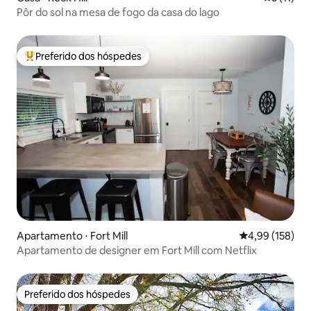
Pôr do sol na mesa de fogo da casa do lago
Preferido dos hóspedes
Entre os melhores preferidos dos hóspedes
Apartamento ⋅ Fort Mill
4,99 de uma av
4,99 (158)
Apartamento de designer em Fort Mill com Netflix
Preferido dos hóspedes
Preferido dos hóspedes