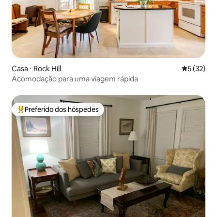
Casa ⋅ Rock Hill
5 de uma a
5 (32)
Acomodação para uma viagem rápida
Preferido dos hóspedes
Entre os melhores preferidos dos hóspedes