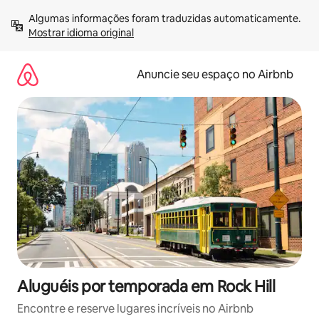
Pular
Algumas informações foram traduzidas automaticamente. 
para
Mostrar idioma original
o
conteúdo
Anuncie seu espaço no Airbnb
Aluguéis por temporada em Rock Hill
Encontre e reserve lugares incríveis no Airbnb