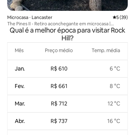
Microcasa ⋅ Lancaster
5 de uma a
5 (39)
The Pines II - Retiro aconchegante em microcasa |
Qual é a melhor época para visitar Rock
Observação de estrelas
Hill?
Mês
Preço médio
Temp. média
Jan.
R$ 610
6 °C
Fev.
R$ 661
8 °C
Mar.
R$ 712
12 °C
Abr.
R$ 737
16 °C