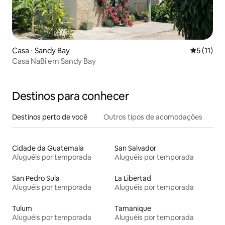
Casa ⋅ Sandy Bay
5 de uma a
5 (11)
Casa NaBi em Sandy Bay
Destinos para conhecer
Destinos perto de você
Outros tipos de acomodações
Cidade da Guatemala
San Salvador
Aluguéis por temporada
Aluguéis por temporada
San Pedro Sula
La Libertad
Aluguéis por temporada
Aluguéis por temporada
Tulum
Tamanique
Aluguéis por temporada
Aluguéis por temporada