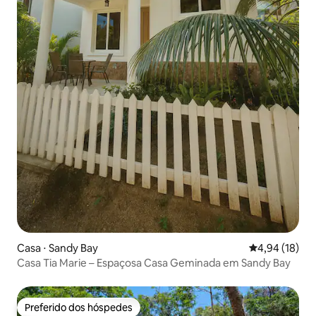
Casa ⋅ Sandy Bay
4,94 de uma a
4,94 (18)
Casa Tia Marie – Espaçosa Casa Geminada em Sandy Bay
Preferido dos hóspedes
Preferido dos hóspedes