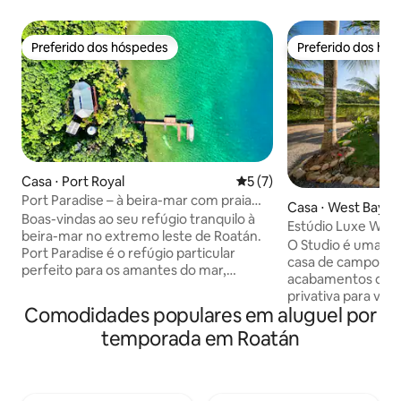
Preferido dos hóspedes
Preferido dos hó
Preferido dos hóspedes
Preferido dos hó
Casa ⋅ Port Royal
5 de uma avaliação média d
5 (7)
Port Paradise – à beira-mar com praia
Casa ⋅ West Bay
privativa e doca
Boas-vindas ao seu refúgio tranquilo à
Estúdio Luxe Wes
beira-mar no extremo leste de Roatán.
piscina privativa -
O Studio é uma e
Port Paradise é o refúgio particular
casa de campo ca
perfeito para os amantes do mar,
acabamentos de qu
oferecendo acesso direto a mergulho
privativa para voc
autônomo e snorkel de alto nível na Cow
Comodidades populares em aluguel por
não estiver na bela
& Calf, onde você poderá nadar em meio
dispõe de uma cam
temporada em Roatán
a um vibrante caleidoscópio de peixes e
confortável, corti
outras incríveis formas de vida marinha
cama, cozinha co
nas águas cristalinas do Caribe. Desfrute
quartzo, teto abo
da comodidade do ar-condicionado, Wi-
condicionado e ve