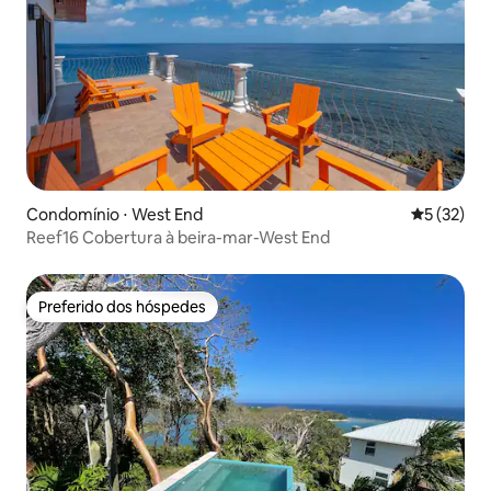
Condomínio ⋅ West End
5 de uma a
5 (32)
Reef16 Cobertura à beira-mar-West End
Preferido dos hóspedes
Preferido dos hóspedes