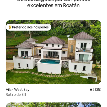
excelentes em Roatán
Preferido dos hóspedes
Entre os melhores preferidos dos hóspedes
Vila ⋅ West Bay
5 de uma a
5 (25)
Retiro de Bill