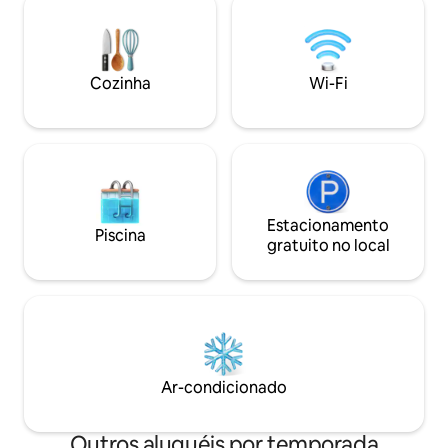
Fi rápido, ajuda com o transporte e dicas
conforto. Tudo i
locais personalizadas para uma aventura
de 3-4 minutos at
inesquecível na ilha. ⭑Entre em contato
praia de West Bay
conosco para obter descontos sazonais⭑
área com praia pa
Cozinha
Wi-Fi
Desfrute de fácil
de West Bay Beac
Estacionamento
Piscina
gratuito no local
Ar-condicionado
Outros aluguéis por temporada