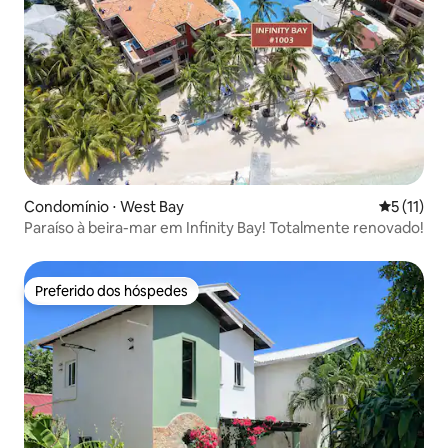
Condomínio ⋅ West Bay
5 de uma a
5 (11)
Paraíso à beira-mar em Infinity Bay! Totalmente renovado!
Preferido dos hóspedes
Preferido dos hóspedes