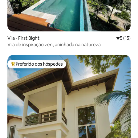
Vila ⋅ First Bight
5 de uma a
5 (15)
Vila de inspiração zen, aninhada na natureza
Preferido dos hóspedes
Entre os melhores preferidos dos hóspedes