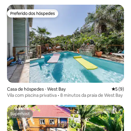
Preferido dos hóspedes
Preferido dos hóspedes
Casa de hóspedes ⋅ West Bay
5 de uma 
5 (9)
Vila com piscina privativa • 8 minutos da praia de West Bay
Superhost
Superhost