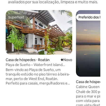
avaliados por sua localização, limpeza e muito mais.
Superhost
Preferido dos hó
Superhost
Preferido dos hó
Casa de hóspedes ⋅ Roatán
Novo lugar para ficar
Novo
Playa de Sueño – Waterfront Island
Studio Retreat
Bem-vindo ao Playa de Sueño, um
tranquilo estúdio no piso térreo à beira-
mar, perto de West End, Roatán.
Casa de hóspedes 
Perfeito para casais, mergulhadores e
Cabine Queen com 
trabalhadores remotos que buscam
piscina e gerador 
Chalé de 300 pés 
conforto, praticidade e a tranquilidade
para o mar e pisc
da ilha. Desfrute de uma cozinha
com vista para o 
completa, ar-condicionado, internet
com vista direta p
Starlink, água potável por osmose