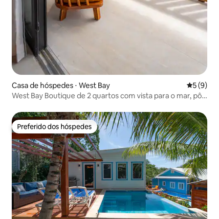
Casa de hóspedes ⋅ West Bay
5 de uma 
5 (9)
West Bay Boutique de 2 quartos com vista para o mar, pôr
do sol e piscina
Preferido dos hóspedes
Preferido dos hóspedes