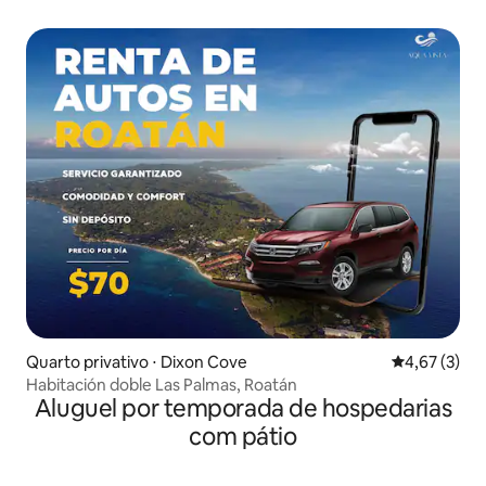
Quarto privativo ⋅ Dixon Cove
4,67 de uma 
4,67 (3)
Habitación doble Las Palmas, Roatán
Aluguel por temporada de hospedarias
com pátio