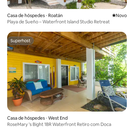
Casa de hóspedes ⋅ Roatán
Novo lugar
Novo
Playa de Sueño – Waterfront Island Studio Retreat
Superhost
Superhost
Casa de hóspedes ⋅ West End
RoseMary 's Bight 1BR Waterfront Retiro com Doca