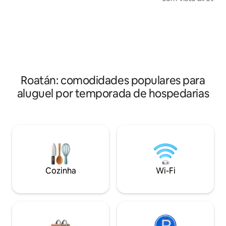
Roatan e o belo M
reversa, acesso à lavanderia, acesso à
A cabana está volt
baía privada e ao cais, além de snorkel e
apreciar totalment
mergulho na costa diretamente da
tropical e as bela
propriedade. Translados do aeroporto,
todo o ano a parti
serviços públicos e uma mercearia
deck privativo. 7 
incluídos. Venha curtir o melhor da vida
praia. Ar-condicio
caribenha! *Cães amigáveis no local.
teto, cozinha tot
Roatán: comodidades populares para
iluminação de destaque. G
aluguel por temporada de hospedarias
backup automático
Uso de energia el
separadamente.
Cozinha
Wi-Fi