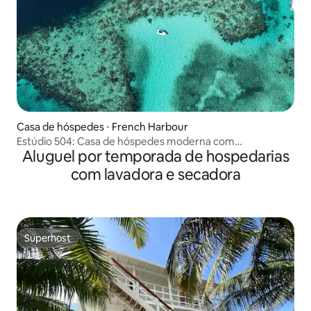
Casa de hóspedes ⋅ French Harbour
Estúdio 504: Casa de hóspedes moderna com
Aluguel por temporada de hospedarias
acessibilidade
com lavadora e secadora
Superhost
Superhost