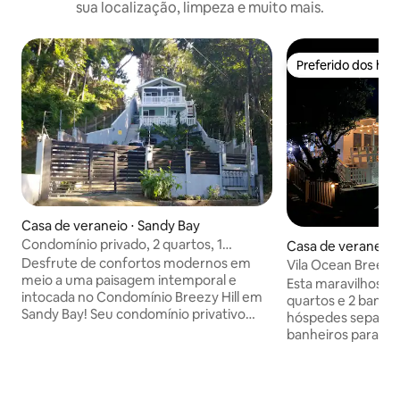
sua localização, limpeza e muito mais.
Preferido dos hó
Preferido dos hó
Casa de veraneio ⋅ Sandy Bay
Condomínio privado, 2 quartos, 1
Casa de veraneio 
banheiro, cozinha (exclusivo)
Desfrute de confortos modernos em
Vila Ocean Breeze,
meio a uma paisagem intemporal e
acomoda de 1 a 16
Esta maravilhosa 
intocada no Condomínio Breezy Hill em
quartos e 2 banhe
Sandy Bay! Seu condomínio privativo
hóspedes separada
inclui 2 quartos, 1 banheiro, uma cozinha
banheiros para gru
totalmente equipada com utensílios de
Alugar esta propr
mesa e utensílios de cozinha essenciais,
casa principal, ju
uma sala de estar, TVs de tela plana,
quartos da casa d
pátio externo, entrada privativa,