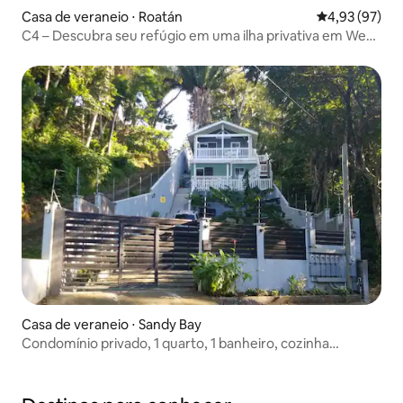
Casa de veraneio ⋅ Roatán
4,93 de uma a
4,93 (97)
C4 – Descubra seu refúgio em uma ilha privativa em West
Bay
Casa de veraneio ⋅ Sandy Bay
Condomínio privado, 1 quarto, 1 banheiro, cozinha
(exclusivo)