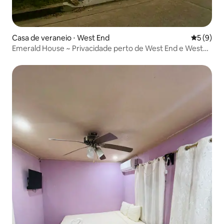
Casa de veraneio ⋅ West End
5 de uma 
5 (9)
Emerald House ~ Privacidade perto de West End e West
Bay