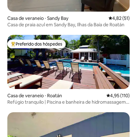
Casa de veraneio ⋅ Sandy Bay
4,82 de uma a
4,82 (51)
Casa de praia azul em Sandy Bay, Ilhas da Baía de Roatán
Preferido dos hóspedes
Entre os melhores preferidos dos hóspedes
Casa de veraneio ⋅ Roatán
4,95 de uma av
4,95 (110)
Refúgio tranquilo | Piscina e banheira de hidromassagem |
Caminhe até WB