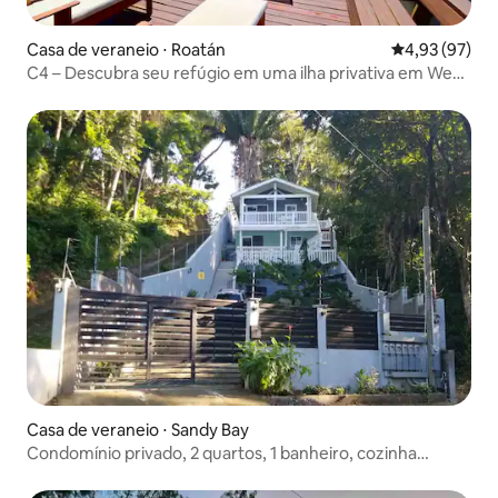
Casa de veraneio ⋅ Roatán
4,93 de uma a
4,93 (97)
C4 – Descubra seu refúgio em uma ilha privativa em West
Bay
Casa de veraneio ⋅ Sandy Bay
Condomínio privado, 2 quartos, 1 banheiro, cozinha
(exclusivo)