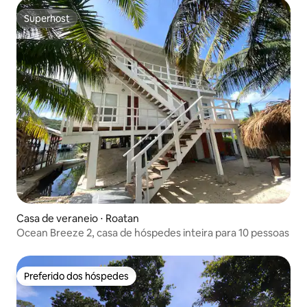
Superhost
Superhost
Casa de veraneio ⋅ Roatan
Ocean Breeze 2, casa de hóspedes inteira para 10 pessoas
Preferido dos hóspedes
Preferido dos hóspedes