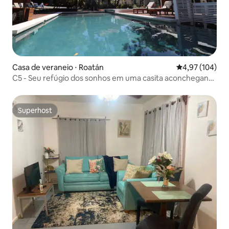
Casa de veraneio ⋅ Roatán
4,97 de uma av
4,97 (104)
C5 - Seu refúgio dos sonhos em uma casita aconchegante
em West Bay
Superhost
Superhost