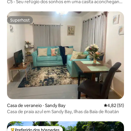
C5 - Seu refúgio dos sonhos em uma casita aconchegante
em West Bay
Superhost
Superhost
Casa de veraneio ⋅ Sandy Bay
4,82 de uma a
4,82 (51)
Casa de praia azul em Sandy Bay, Ilhas da Baía de Roatán
Preferido dos hóspedes