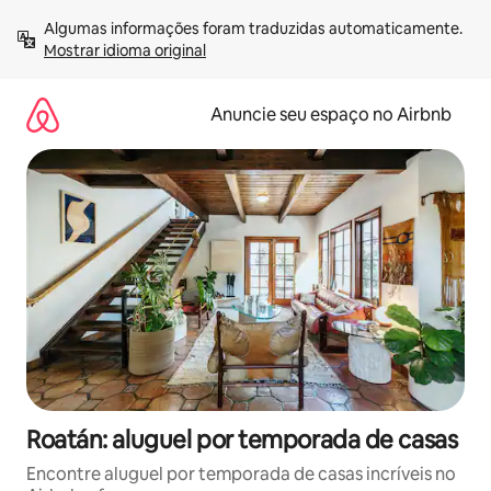
Pular
Algumas informações foram traduzidas automaticamente. 
para
Mostrar idioma original
o
conteúdo
Anuncie seu espaço no Airbnb
Roatán: aluguel por temporada de casas
Encontre aluguel por temporada de casas incríveis no