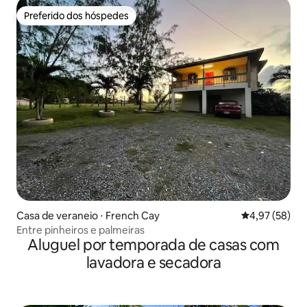
Preferido dos hóspedes
Preferido dos hóspedes
Casa de veraneio ⋅ French Cay
4,97 de uma a
4,97 (58)
Entre pinheiros e palmeiras
Aluguel por temporada de casas com
lavadora e secadora