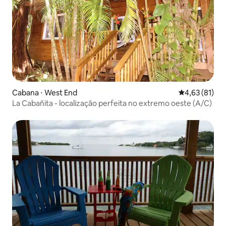
Cabana ⋅ West End
4,63 de uma a
4,63 (81)
La Cabañita - localização perfeita no extremo oeste (A/C)