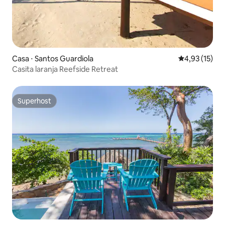
Casa ⋅ Santos Guardiola
4,93 de uma a
4,93 (15)
Casita laranja Reefside Retreat
Superhost
Superhost