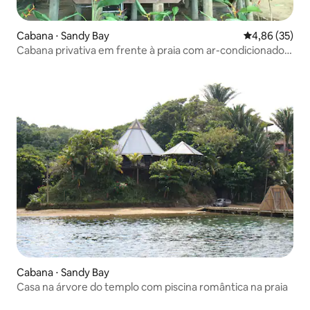
Cabana ⋅ Sandy Bay
4,86 de uma a
4,86 (35)
Cabana privativa em frente à praia com ar-condicionado e
caiaque
Cabana ⋅ Sandy Bay
Casa na árvore do templo com piscina romântica na praia