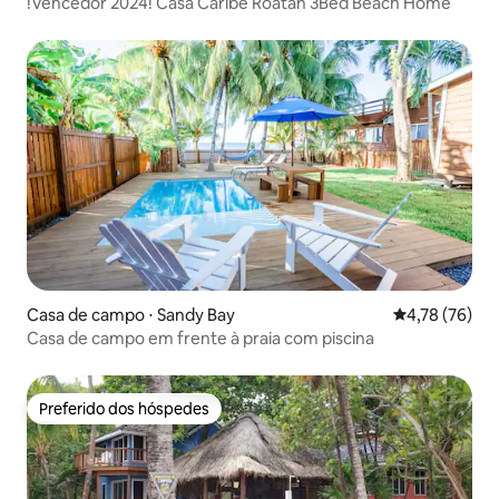
!Vencedor 2024! Casa Caribe Roatan 3Bed Beach Home
Casa de campo ⋅ Sandy Bay
4,78 de uma a
4,78 (76)
Casa de campo em frente à praia com piscina
Preferido dos hóspedes
Preferido dos hóspedes