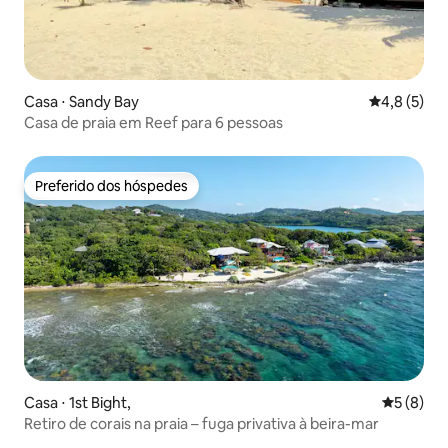
Casa ⋅ Sandy Bay
4,8 de uma 
4,8 (5)
Casa de praia em Reef para 6 pessoas
Preferido dos hóspedes
Preferido dos hóspedes
Casa ⋅ 1st Bight,
5 de uma 
5 (8)
Retiro de corais na praia – fuga privativa à beira-mar