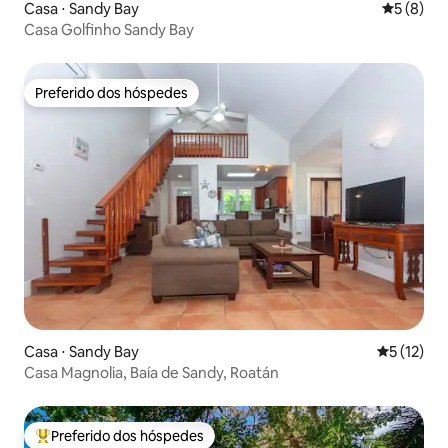
Casa ⋅ Sandy Bay
5 de uma 
5 (8)
Casa Golfinho Sandy Bay
Preferido dos hóspedes
Preferido dos hóspedes
Casa ⋅ Sandy Bay
5 de uma a
5 (12)
Casa Magnolia, Baía de Sandy, Roatán
Preferido dos hóspedes
Entre os melhores preferidos dos hóspedes