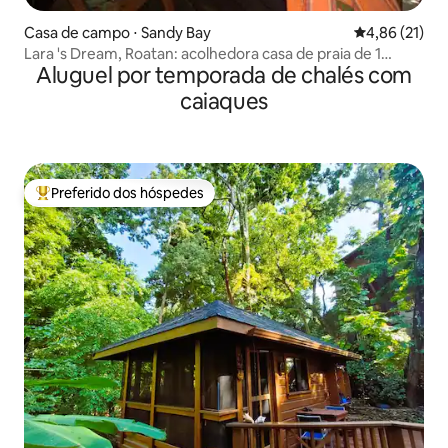
Casa de campo ⋅ Sandy Bay
4,86 de uma a
4,86 (21)
Lara 's Dream, Roatan: acolhedora casa de praia de 1
Aluguel por temporada de chalés com
quarto
caiaques
Preferido dos hóspedes
Entre os melhores preferidos dos hóspedes