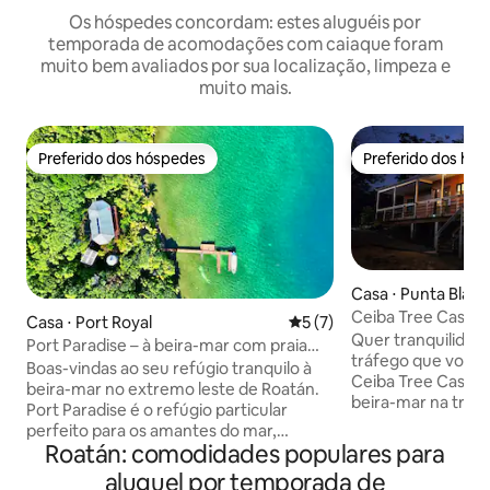
Os hóspedes concordam: estes aluguéis por
temporada de acomodações com caiaque foram
muito bem avaliados por sua localização, limpeza e
muito mais.
Preferido dos hóspedes
Preferido dos hó
Preferido dos hóspedes
Preferido dos hó
Casa ⋅ Punta Blan
Ceiba Tree Casita 
Casa ⋅ Port Royal
5 de uma avaliação média d
5 (7)
End
Quer tranquilidade
Port Paradise – à beira-mar com praia
tráfego que você v
privativa e doca
Boas-vindas ao seu refúgio tranquilo à
Ceiba Tree Casitas
beira-mar no extremo leste de Roatán.
beira-mar na tran
Port Paradise é o refúgio particular
Punta Blanca. Est
perfeito para os amantes do mar,
construída tem tu
Roatán: comodidades populares para
oferecendo acesso direto a mergulho
para uma fuga incr
autônomo e snorkel de alto nível na Cow
aluguel por temporada de
caiaques, equipa