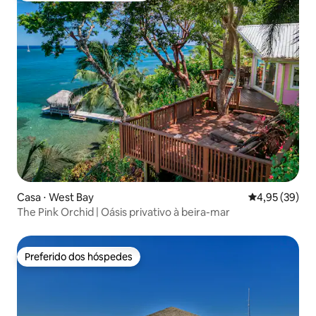
Casa ⋅ West Bay
4,95 de uma a
4,95 (39)
The Pink Orchid | Oásis privativo à beira-mar
Preferido dos hóspedes
Preferido dos hóspedes