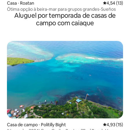
Casa ⋅ Roatan
4,54 de uma a
4,54 (13)
Ótima opção à beira-mar para grupos grandes-Sueños
Aluguel por temporada de casas de
campo com caiaque
Casa de campo ⋅ Politilly Bight
4,93 de uma a
4,93 (15)