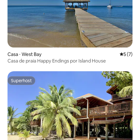
Casa ⋅ West Bay
5 de uma 
5 (7)
Casa de praia Happy Endings por Island House
Superhost
Superhost