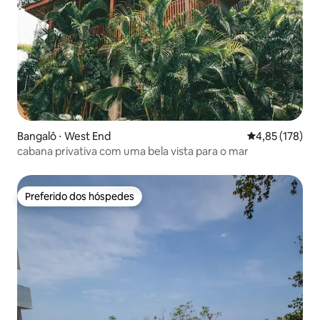
Bangalô ⋅ West End
4,85 de uma av
4,85 (178)
cabana privativa com uma bela vista para o mar
Preferido dos hóspedes
Preferido dos hóspedes