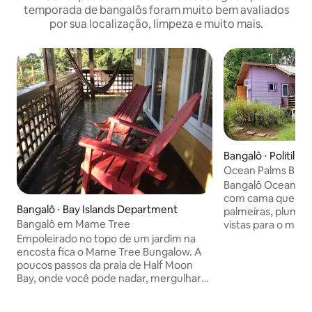
temporada de bangalôs foram muito bem avaliados
por sua localização, limpeza e muito mais.
Bangalô ⋅ Politilly 
Ocean Palms Bun
perfeito
Bangalô Ocean Pal
com cama queen s
Bangalô ⋅ Bay Islands Department
palmeiras, pluméri
Bangalô em Mame Tree
vistas para o mar e
coberto enorme. Entrada privativa para
Empoleirado no topo de um jardim na
a garagem e esta
encosta fica o Mame Tree Bungalow. A
de um mês ou mais 
poucos passos da praia de Half Moon
Ocean Palms é al
Bay, onde você pode nadar, mergulhar
sistema solar com 
com snorkel, mergulhar ou
de energia ou int
simplesmente relaxar. Localizado no