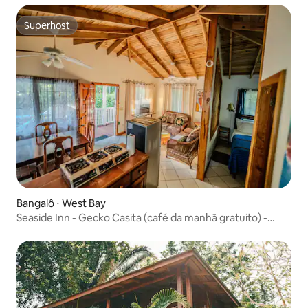
Superhost
Superhost
Bangalô ⋅ West Bay
Seaside Inn - Gecko Casita (café da manhã gratuito) -
Piscina