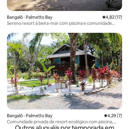
Bangalô ⋅ Palmetto Bay
4,82 de uma a
4,82 (17)
Sereno resort à beira-mar com piscina e comunidade
privativa
Bangalô ⋅ Palmetto Bay
4,29 de uma 
4,29 (7)
Comunidade privada de resort ecológico com piscina,
Outros aluguéis por temporada em
bar/churrasqueira