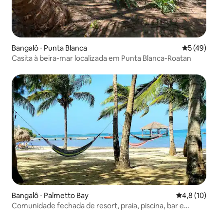
Bangalô ⋅ Punta Blanca
5 de uma a
5 (49)
Casita à beira-mar localizada em Punta Blanca-Roatan
Bangalô ⋅ Palmetto Bay
4,8 de uma a
4,8 (10)
Comunidade fechada de resort, praia, piscina, bar e
churrasqueira