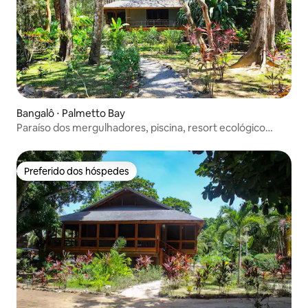
Bangalô ⋅ Palmetto Bay
Paraíso dos mergulhadores, piscina, resort ecológico
privado
Preferido dos hóspedes
Preferido dos hóspedes