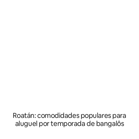
eletricidade. O ar-condicionado é
coração de West End, este bangalô é
conectado direta
central para todas as atividades em West
concessionária de 
End, West Bay e Sandy Bay. Situado em
cobrado, em dinhei
um exuberante jardim tropical privado,
estadia, de acor
este bangalô possui dois quartos, o
no medidor separa
primeiro quarto tem uma cama queen
condicionado.
size e duas camas de solteiro no
segundo quarto. Abra o conceito de
cozinha da sala de estar e um envoltório
em torno da varanda. Vista para o mar e
para o jardim.
Roatán: comodidades populares para
aluguel por temporada de bangalôs