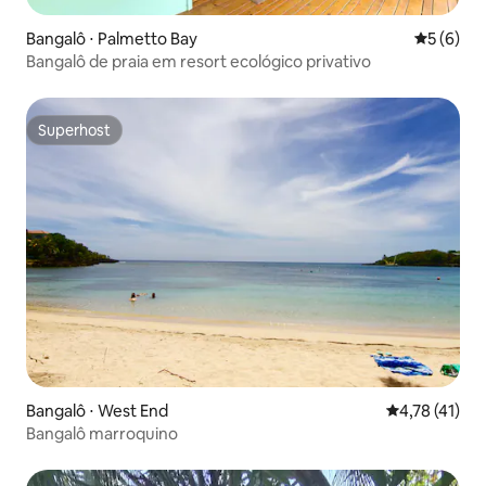
Bangalô ⋅ Palmetto Bay
5 de uma 
5 (6)
Bangalô de praia em resort ecológico privativo
Superhost
Superhost
Bangalô ⋅ West End
4,78 de uma a
4,78 (41)
Bangalô marroquino