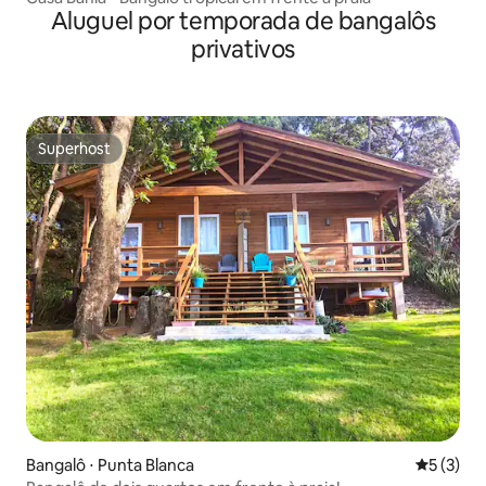
Aluguel por temporada de bangalôs
privativos
Superhost
Superhost
Bangalô ⋅ Punta Blanca
5 de uma 
5 (3)