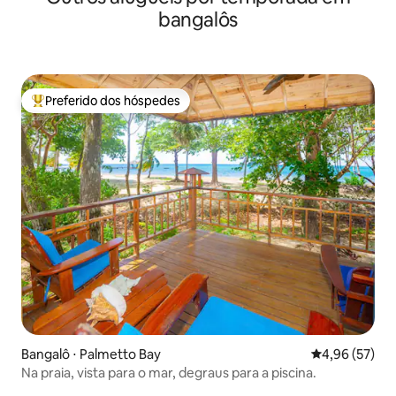
bangalôs
Preferido dos hóspedes
Entre os melhores preferidos dos hóspedes
Bangalô ⋅ Palmetto Bay
4,96 de uma a
4,96 (57)
Na praia, vista para o mar, degraus para a piscina.