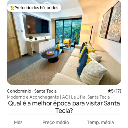
Preferido dos hóspedes
Entre os melhores preferidos dos hóspedes
Condomínio ⋅ Santa Tecla
5 de uma a
5 (17)
Moderno e Aconchegante | AC | La Utila, Santa Tecla
Qual é a melhor época para visitar Santa
Tecla?
Mês
Preço médio
Temp. média