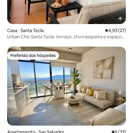
Casa ⋅ Santa Tecla
4,93 de uma a
4,93 (27)
Urban Chic Santa Tecla: terraço, churrasqueira e espaço
de trabalho
Preferido dos hóspedes
Preferido dos hóspedes
Apartamento ⋅ San Salvador
5 de uma a
5 (33)