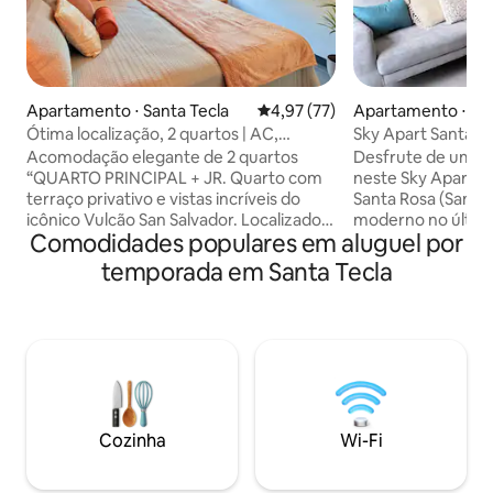
Apartamento ⋅ Santa Tecla
4,97 de uma avaliação média de
4,97 (77)
Apartamento ⋅ San
Ótima localização, 2 quartos | AC,
Sky Apart Santa Te
terraço privativo e estacionamento!
Terraço+Vistas+
Acomodação elegante de 2 quartos
Desfrute de uma e
“QUARTO PRINCIPAL + JR. Quarto com
neste Sky Apartme
terraço privativo e vistas incríveis do
Santa Rosa (Santa
icônico Vulcão San Salvador. Localizado
moderno no último
Comodidades populares em aluguel por
com acesso rápido ao centro da cidade,
desconectar e apre
Surf City e Santa Tecla, seu "Ponto
cidade e das mont
temporada em Santa Tecla
Perfeito" para atividades de um dia em
terraço privativo,
Santa Ana, Ruta de las Flores e outros
sol inesquecível.
destinos imperdíveis! Projetado para
uma vista de 180°
conveniência e relaxamento, o
condicionado, uma
apartamento é ideal para famílias, casais,
segurança 24 horas
negócios e trabalhadores remotos.
semana, estacion
Desfrute de um ambiente tranquilo com
projetada para se
tudo o que você precisa para se sentir
tranquilidade dura
Cozinha
Wi-Fi
em casa enquanto descobre o melhor
seja curta ou long
do país.
essenciais.