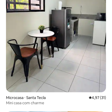
Microcasa ⋅ Santa Tecla
4,97 de uma a
4,97 (31)
Mini casa com charme