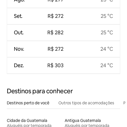
Set.
R$ 272
25 °C
Out.
R$ 282
25 °C
Nov.
R$ 272
24 °C
Dez.
R$ 303
24 °C
Destinos para conhecer
Destinos perto de você
Outros tipos de acomodações
Pr
Cidade da Guatemala
Antigua Guatemala
Aluguéis por temporada
Aluguéis por temporada