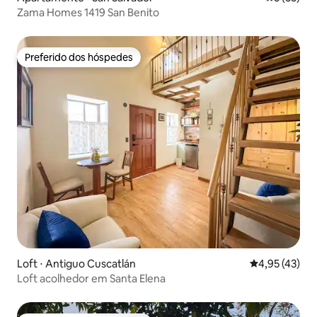
Zama Homes 1419 San Benito
Preferido dos hóspedes
Preferido dos hóspedes
Loft ⋅ Antiguo Cuscatlán
4,95 de uma a
4,95 (43)
Loft acolhedor em Santa Elena