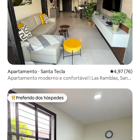
Apartamento ⋅ Santa Tecla
4,97 de uma a
4,97 (76)
Apartamento moderno e confortável | Las Ramblas, Santa
Tecla
Preferido dos hóspedes
Entre os melhores preferidos dos hóspedes