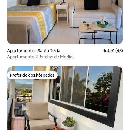
Apartamento ⋅ Santa Tecla
4,91 de uma a
4,91 (43)
Apartamento 2 Jardins de Merliot
Preferido dos hóspedes
Preferido dos hóspedes