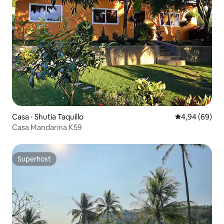
Casa ⋅ Shutia Taquillo
4,94 de uma av
4,94 (69)
Casa Mandarina K59
Superhost
Superhost