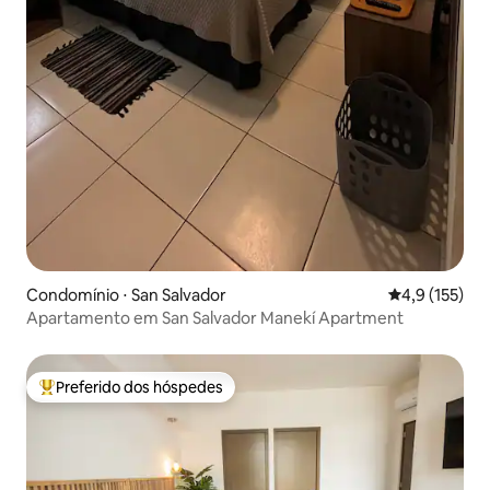
Condomínio ⋅ San Salvador
4,9 de uma av
4,9 (155)
Apartamento em San Salvador Manekí Apartment
Preferido dos hóspedes
Entre os melhores preferidos dos hóspedes