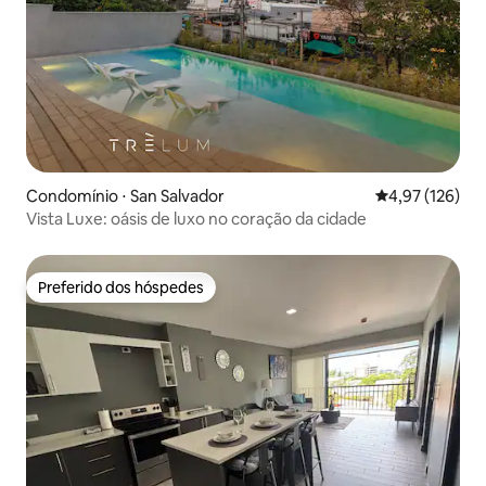
Condomínio ⋅ San Salvador
4,97 de uma av
4,97 (126)
Vista Luxe: oásis de luxo no coração da cidade
Preferido dos hóspedes
Preferido dos hóspedes