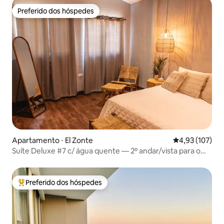
Preferido dos hóspedes
Preferido dos hóspedes
Apartamento ⋅ El Zonte
4,93 de uma av
4,93 (107)
Suíte Deluxe #7 c/ água quente — 2º andar/vista para o
mar
Preferido dos hóspedes
Entre os melhores preferidos dos hóspedes