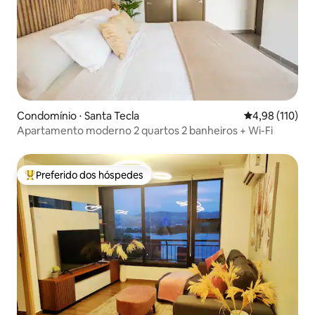
Condomínio ⋅ Santa Tecla
4,98 de uma av
4,98 (110)
Apartamento moderno 2 quartos 2 banheiros + Wi-Fi
Preferido dos hóspedes
Entre os melhores preferidos dos hóspedes