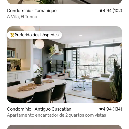
Condomínio ⋅ Tamanique
4,94 de uma av
4,94 (102)
A Villa, El Tunco
Preferido dos hóspedes
Entre os melhores preferidos dos hóspedes
Condomínio ⋅ Antiguo Cuscatlán
4,94 de uma av
4,94 (134)
Apartamento encantador de 2 quartos com vistas