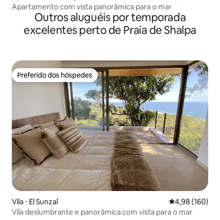
Apartamento com vista panorâmica para o mar
Outros aluguéis por temporada
excelentes perto de Praia de Shalpa
Preferido dos hóspedes
Preferido dos hóspedes
Vila ⋅ El Sunzal
4,98 de uma av
4,98 (160)
Vila deslumbrante e panorâmica com vista para o mar