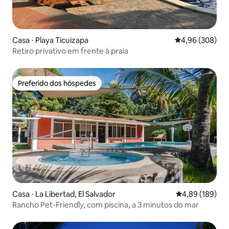
Casa ⋅ Playa Ticuizapa
4,96 de uma ava
4,96 (308)
Retiro privativo em frente à praia
Preferido dos hóspedes
Preferido dos hóspedes
Casa ⋅ La Libertad, El Salvador
4,89 de uma av
4,89 (189)
Rancho Pet-Friendly, com piscina, a 3 minutos do mar