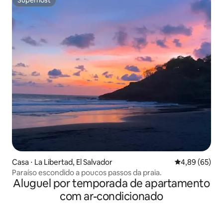
Superhost
Casa ⋅ La Libertad, El Salvador
4,89 de uma a
4,89 (65)
Paraíso escondido a poucos passos da praia.
Aluguel por temporada de apartamento
com ar-condicionado