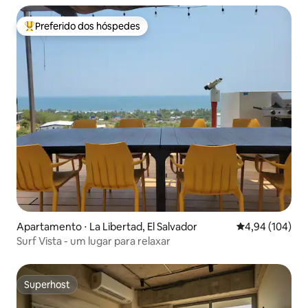
Preferido dos hóspedes
Entre os melhores preferidos dos hóspedes
Apartamento ⋅ La Libertad, El Salvador
4,94 de uma av
4,94 (104)
Surf Vista - um lugar para relaxar
Superhost
Superhost