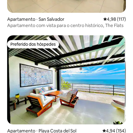
Apartamento ⋅ San Salvador
4,98 de uma av
4,98 (117)
Apartamento com vista para o centro histórico, The Flats
Preferido dos hóspedes
Preferido dos hóspedes
Apartamento ⋅ Playa Costa del Sol
4,94 de uma av
4,94 (154)