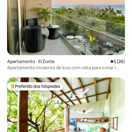
Apartamento ⋅ El Zonte
5 de uma a
5 (26)
Apartamento moderno de luxo com vista para o mar |
cidade do surfe
Preferido dos hóspedes
Entre os melhores preferidos dos hóspedes