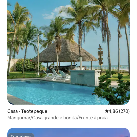
Casa ⋅ Teotepeque
4,86 de uma ava
4,86 (270)
Mangomar/Casa grande e bonita/Frente à praia
Superhost