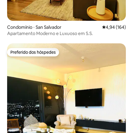
Condomínio ⋅ San Salvador
4,94 de uma av
4,94 (164)
Apartamento Moderno e Luxuoso em S.S.
Preferido dos hóspedes
Preferido dos hóspedes