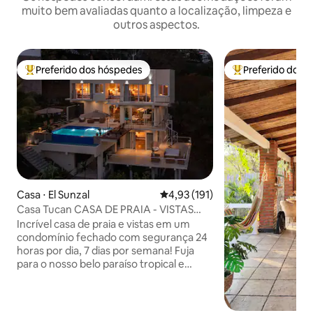
muito bem avaliadas quanto a localização, limpeza e
outros aspectos.
Preferido dos hóspedes
Preferido dos 
Entre os melhores preferidos dos hóspedes
Entre os melhore
Casa ⋅ El Sunzal
4,93 de uma avaliação média de 
4,93 (191)
Casa Tucan CASA DE PRAIA - VISTAS
ESPECTACULARES DO OCEANO
Incrível casa de praia e vistas em um
condomínio fechado com segurança 24
horas por dia, 7 dias por semana! Fuja
para o nosso belo paraíso tropical e
mergulhe na magia da Casa Tucan, uma
casa de praia recentemente renovada
que combina perfeitamente a beleza da