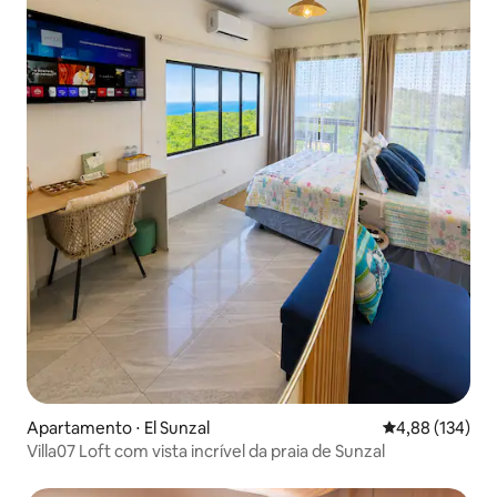
Apartamento ⋅ El Sunzal
4,88 de uma av
4,88 (134)
Villa07 Loft com vista incrível da praia de Sunzal