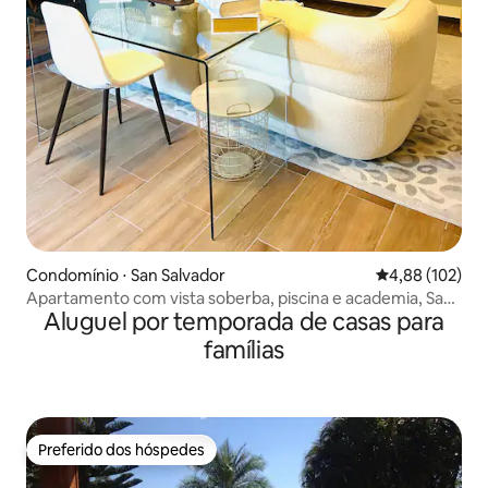
Condomínio ⋅ San Salvador
4,88 de uma av
4,88 (102)
Apartamento com vista soberba, piscina e academia, San
Aluguel por temporada de casas para
Salvador
famílias
Preferido dos hóspedes
Preferido dos hóspedes