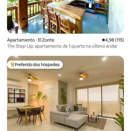
Apartamento ⋅ El Zonte
4,98 de uma av
4,98 (115)
The Step-Up: apartamento de 1 quarto no último andar
Preferido dos hóspedes
Entre os melhores preferidos dos hóspedes