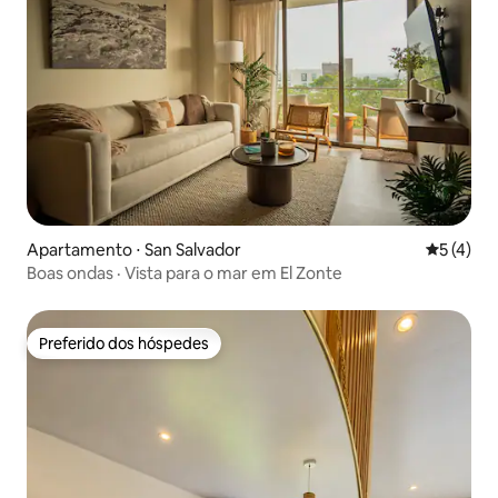
Apartamento ⋅ San Salvador
5 de uma 
5 (4)
Boas ondas · Vista para o mar em El Zonte
Preferido dos hóspedes
Preferido dos hóspedes