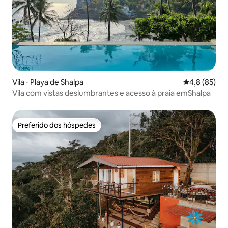
Vila ⋅ Playa de Shalpa
4,8 de uma a
4,8 (85)
Vila com vistas deslumbrantes e acesso à praia emShalpa
Preferido dos hóspedes
Preferido dos hóspedes