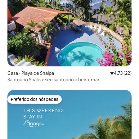
Casa ⋅ Playa de Shalpa
4,73 de uma a
4,73 (22)
Santuario Shalpa: seu santuário à beira-mar
Preferido dos hóspedes
Preferido dos hóspedes