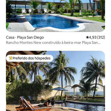
Casa ⋅ Playa San Diego
4,93 de uma av
4,93 (312)
Rancho Montes New construído à beira-mar Playa San
Diego
Preferido dos hóspedes
Entre os melhores preferidos dos hóspedes