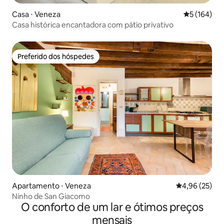
Casa ⋅ Veneza
5 de uma av
5 (164)
Casa histórica encantadora com pátio privativo
Preferido dos hóspedes
Preferido dos hóspedes
Apartamento ⋅ Veneza
4,96 de uma a
4,96 (25)
Ninho de San Giacomo
O conforto de um lar e ótimos preços
mensais