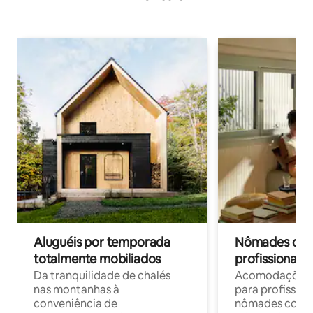
Aluguéis por temporada
Nômades digit
totalmente mobiliados
profissionais 
Da tranquilidade de chalés
Acomodações c
nas montanhas à
para profission
conveniência de
nômades com W