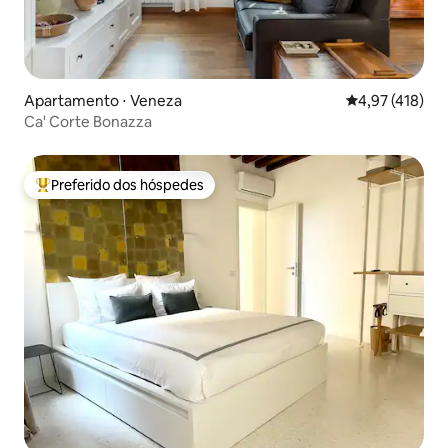
Apartamento ⋅ Veneza
4,97 de uma av
4,97 (418)
Ca' Corte Bonazza
Preferido dos hóspedes
Entre os melhores preferidos dos hóspedes