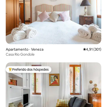
Apartamento ⋅ Veneza
4,91 de uma av
4,91 (301)
Casa Rio Gondole
Preferido dos hóspedes
Entre os melhores preferidos dos hóspedes