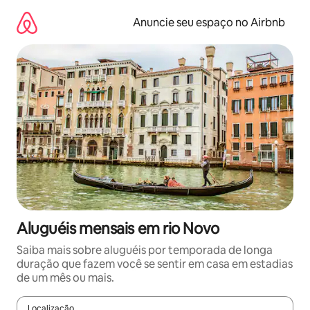
Pular
para
Anuncie seu espaço no Airbnb
o
conteúdo
Aluguéis mensais em rio Novo
Saiba mais sobre aluguéis por temporada de longa
duração que fazem você se sentir em casa em estadias
de um mês ou mais.
Localização