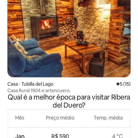
Casa ⋅ Tubilla del Lago
5 de uma a
5 (15)
Casa Rural 1904 e artencuero.
Qual é a melhor época para visitar Ribera
del Duero?
Mês
Preço médio
Temp. média
Jan.
R$ 590
4 °C