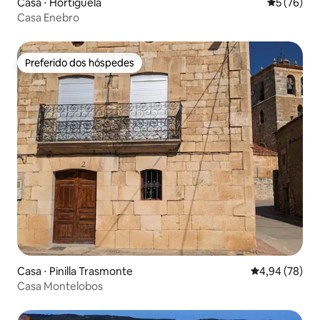
Casa ⋅ Hortigüela
5 de uma a
5 (76)
Casa Enebro
Preferido dos hóspedes
Preferido dos hóspedes
Casa ⋅ Pinilla Trasmonte
4,94 de uma a
4,94 (78)
Casa Montelobos