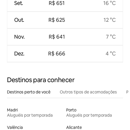
Set.
R$ 651
16 °C
Out.
R$ 625
12 °C
Nov.
R$ 641
7 °C
Dez.
R$ 666
4 °C
Destinos para conhecer
Destinos perto de você
Outros tipos de acomodações
Pr
Madri
Porto
Aluguéis por temporada
Aluguéis por temporada
Valência
Alicante