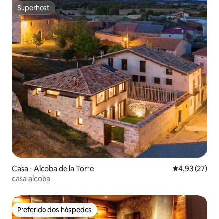
Superhost
Superhost
Casa ⋅ Alcoba de la Torre
4,93 de uma a
4,93 (27)
casa alcoba
Preferido dos hóspedes
Preferido dos hóspedes