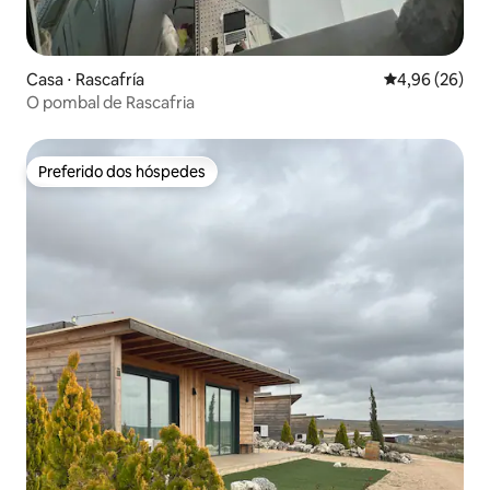
Casa ⋅ Rascafría
4,96 de uma a
4,96 (26)
O pombal de Rascafria
Preferido dos hóspedes
Preferido dos hóspedes