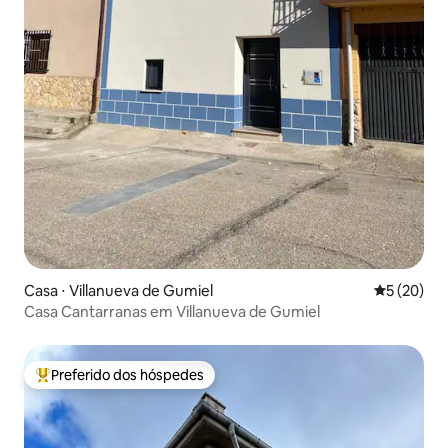
Casa ⋅ Villanueva de Gumiel
5 de uma a
5 (20)
Casa Cantarranas em Villanueva de Gumiel
Preferido dos hóspedes
Entre os melhores preferidos dos hóspedes