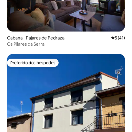
Cabana ⋅ Pajares de Pedraza
5 de uma a
5 (41)
Os Pilares da Serra
Preferido dos hóspedes
Preferido dos hóspedes