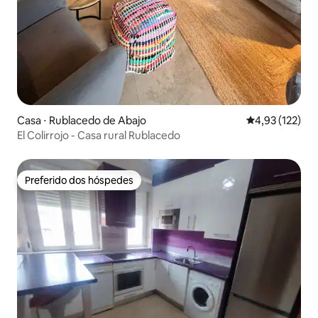
Casa ⋅ Rublacedo de Abajo
4,93 de uma av
4,93 (122)
El Colirrojo - Casa rural Rublacedo
Preferido dos hóspedes
Preferido dos hóspedes