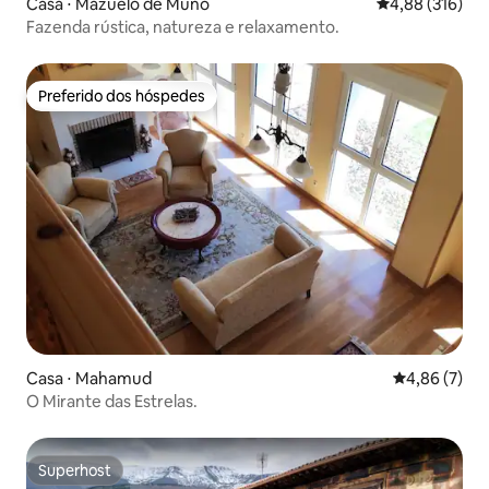
Casa ⋅ Mazuelo de Muñó
4,88 de uma av
4,88 (316)
Fazenda rústica, natureza e relaxamento.
Preferido dos hóspedes
Preferido dos hóspedes
Casa ⋅ Mahamud
4,86 de uma 
4,86 (7)
O Mirante das Estrelas.
Superhost
Superhost