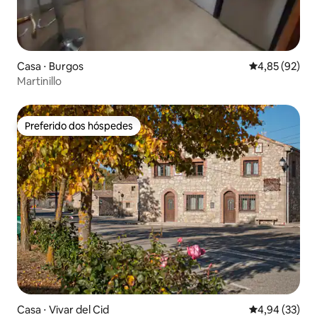
Casa ⋅ Burgos
4,85 de uma a
4,85 (92)
Martinillo
Preferido dos hóspedes
Preferido dos hóspedes
Casa ⋅ Vivar del Cid
4,94 de uma a
4,94 (33)