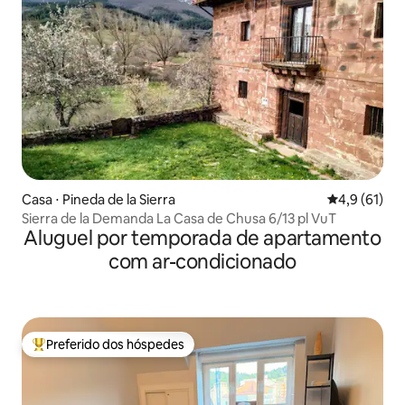
Casa ⋅ Pineda de la Sierra
4,9 de uma a
4,9 (61)
Sierra de la Demanda La Casa de Chusa 6/13 pl VuT
Aluguel por temporada de apartamento
com ar-condicionado
Preferido dos hóspedes
Entre os melhores preferidos dos hóspedes