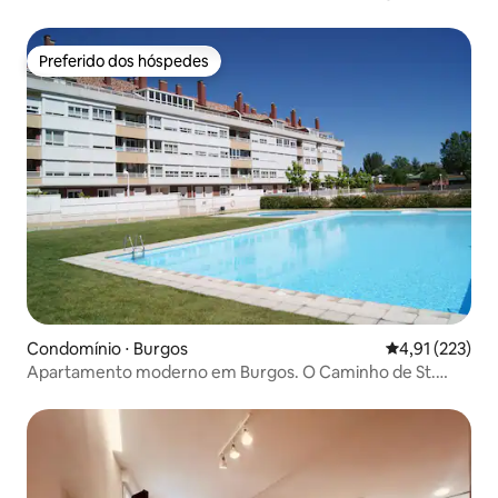
Preferido dos hóspedes
Preferido dos hóspedes
Condomínio ⋅ Burgos
4,91 de uma av
4,91 (223)
Apartamento moderno em Burgos. O Caminho de St.
James.