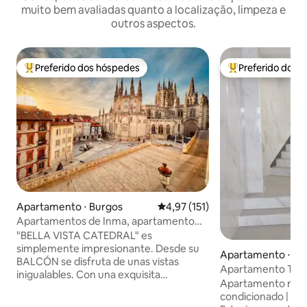
muito bem avaliadas quanto a localização, limpeza e
outros aspectos.
Preferido dos hóspedes
Preferido dos 
Entre os melhores preferidos dos hóspedes
Entre os melhore
Apartamento ⋅ Burgos
4,97 de uma avaliação média de 
4,97 (151)
Apartamentos de Inma, apartamento
espetacular
"BELLA VISTA CATEDRAL" es
simplemente impresionante. Desde su
Apartamento ⋅ Bu
BALCÓN se disfruta de unas vistas
Apartamento Turís
inigualables. Con una exquisita
Estacionamento g
Apartamento refo
decoración conjuga comodidad y diseño
condicionado | Ele
en una vivienda de LUJO, A ESTRENAR.