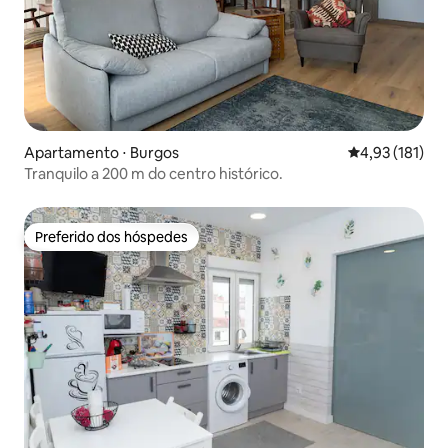
Apartamento ⋅ Burgos
4,93 de uma av
4,93 (181)
Tranquilo a 200 m do centro histórico.
Preferido dos hóspedes
Preferido dos hóspedes