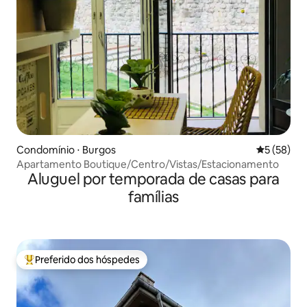
Condomínio ⋅ Burgos
5 de uma a
5 (58)
Apartamento Boutique/Centro/Vistas/Estacionamento
Aluguel por temporada de casas para
famílias
Preferido dos hóspedes
Entre os melhores preferidos dos hóspedes