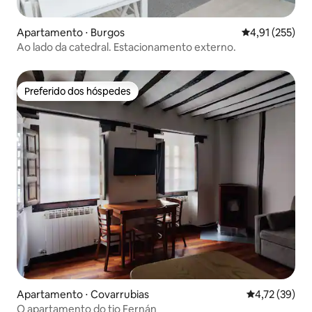
Apartamento ⋅ Burgos
4,91 de uma av
4,91 (255)
Ao lado da catedral. Estacionamento externo.
Preferido dos hóspedes
Preferido dos hóspedes
Apartamento ⋅ Covarrubias
4,72 de uma a
4,72 (39)
O apartamento do tio Fernán