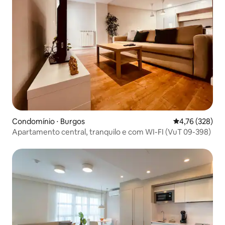
Condomínio ⋅ Burgos
4,76 de uma av
4,76 (328)
Apartamento central, tranquilo e com WI-FI (VuT 09-398)