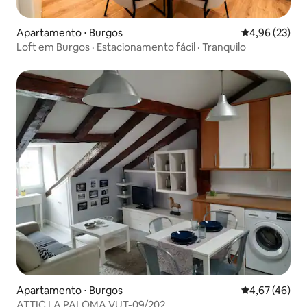
Apartamento ⋅ Burgos
4,96 de uma a
4,96 (23)
Loft em Burgos · Estacionamento fácil · Tranquilo
Apartamento ⋅ Burgos
4,67 de uma a
4,67 (46)
ATTIC LA PALOMA VUT-09/202