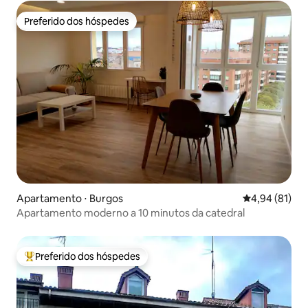
Preferido dos hóspedes
Preferido dos hóspedes
Apartamento ⋅ Burgos
4,94 de uma a
4,94 (81)
Apartamento moderno a 10 minutos da catedral
Preferido dos hóspedes
Entre os melhores preferidos dos hóspedes