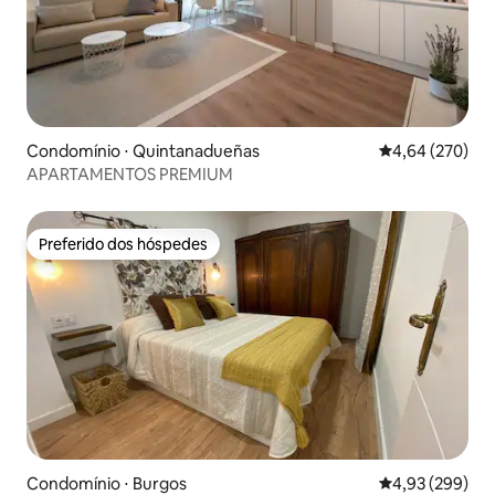
Condomínio ⋅ Quintanadueñas
4,64 de uma ava
4,64 (270)
APARTAMENTOS PREMIUM
Preferido dos hóspedes
Preferido dos hóspedes
Condomínio ⋅ Burgos
4,93 de uma ava
4,93 (299)