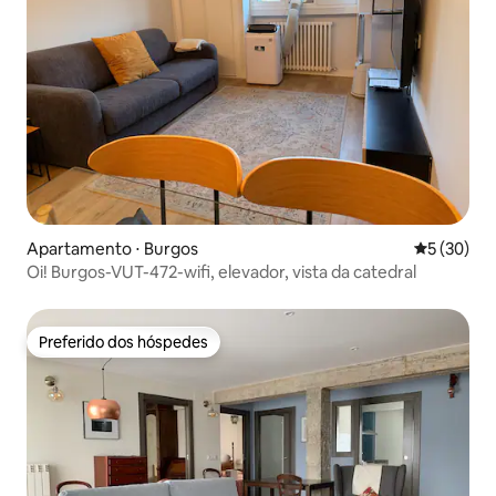
Apartamento ⋅ Burgos
5 de uma a
5 (30)
Oi! Burgos-VUT-472-wifi, elevador, vista da catedral
Preferido dos hóspedes
Preferido dos hóspedes