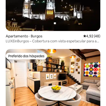
Apartamento ⋅ Burgos
4,92 de uma a
4,92 (48)
LUXEinBurgos – Cobertura com vista espetacular para a
catedral
Preferido dos hóspedes
Preferido dos hóspedes