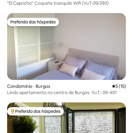
"El Capricho" Coquete tranquilo Wifi (VuT 09/290)
Preferido dos hóspedes
Preferido dos hóspedes
Condomínio ⋅ Burgos
5 de uma a
5 (15)
Lindo apartamento no centro de Burgos. VuT.: 09-401
Preferido dos hóspedes
Entre os melhores preferidos dos hóspedes