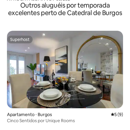
Outros aluguéis por temporada
excelentes perto de Catedral de Burgos
Superhost
Superhost
Apartamento ⋅ Burgos
5 de uma 
5 (9)
Cinco Sentidos por Unique Rooms