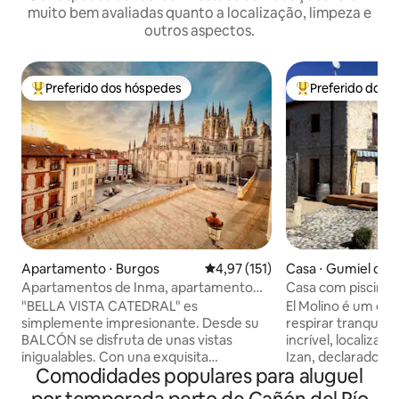
muito bem avaliadas quanto a localização, limpeza e
outros aspectos.
Preferido dos hóspedes
Preferido dos 
Entre os melhores preferidos dos hóspedes
Entre os melhore
Apartamento ⋅ Burgos
4,97 de uma avaliação média de 
4,97 (151)
Casa ⋅ Gumiel de I
Apartamentos de Inma, apartamento
Casa com piscina 
espetacular
WIFI e A.A.
"BELLA VISTA CATEDRAL" es
El Molino é um es
simplemente impresionante. Desde su
respirar tranquil
BALCÓN se disfruta de unas vistas
incrível, localizad
inigualables. Con una exquisita
Izan, declarado u
Comodidades populares para aluguel
decoración conjuga comodidad y diseño
Histórico, a 10 mi
en una vivienda de LUJO, A ESTRENAR.
3 quartos com pos