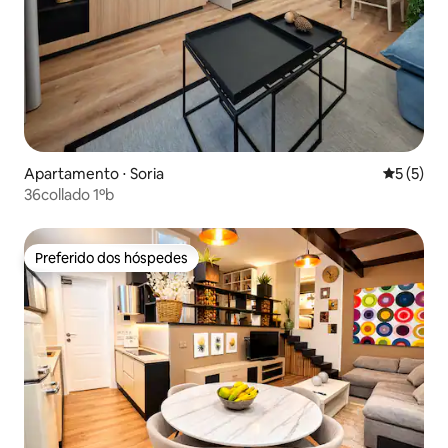
Apartamento ⋅ Soria
5 de uma 
5 (5)
36collado 1ºb
Preferido dos hóspedes
Preferido dos hóspedes