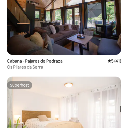
Cabana ⋅ Pajares de Pedraza
5 de uma a
5 (41)
Os Pilares da Serra
Superhost
Superhost