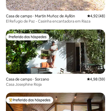
Casa de campo ⋅ Martín Muñoz de Ayllón
4,92 de uma a
4,92 (48)
El Refugio de Paz - Casinha encantadora em Riaza
Preferido dos hóspedes
Preferido dos hóspedes
Casa de campo ⋅ Sorzano
4,98 de uma a
4,98 (59)
Casa Josephine Rioja
Preferido dos hóspedes
Entre os melhores preferidos dos hóspedes