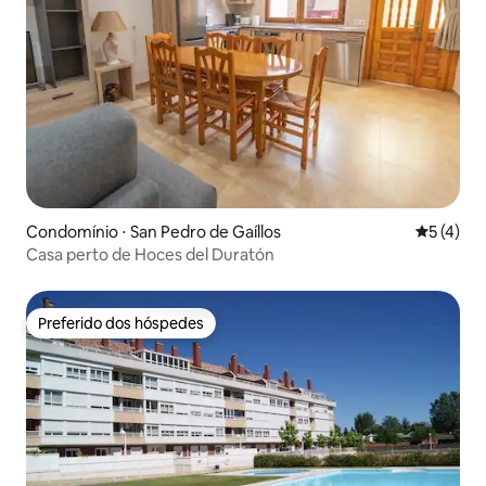
Condomínio ⋅ San Pedro de Gaíllos
5 de uma 
5 (4)
Casa perto de Hoces del Duratón
Preferido dos hóspedes
Preferido dos hóspedes