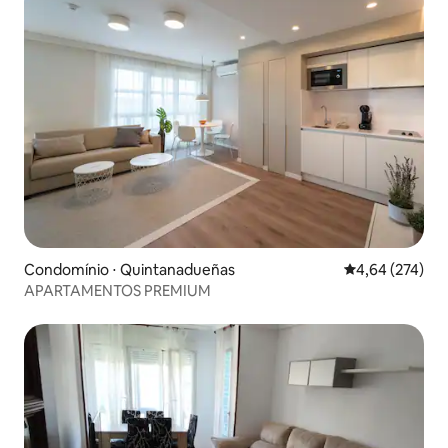
Condomínio ⋅ Quintanadueñas
4,64 de uma av
4,64 (274)
APARTAMENTOS PREMIUM