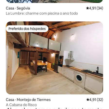
Casa ⋅ Segóvia
4,91 de uma a
4,91 (34)
La Lumbre: charme com piscina o ano todo
Preferido dos hóspedes
Preferido dos hóspedes
Casa ⋅ Montejo de Tiermes
4,91 de uma a
4,91 (32)
A Cabana do Risco