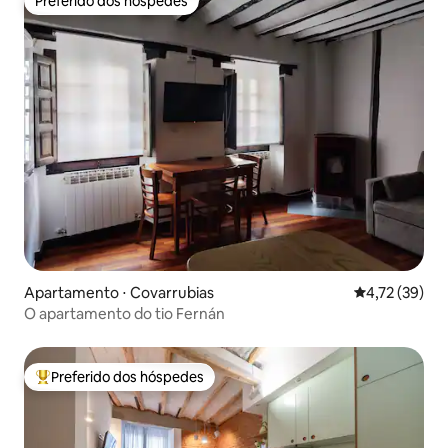
Preferido dos hóspedes
Preferido dos hóspedes
Apartamento ⋅ Covarrubias
4,72 de uma a
4,72 (39)
O apartamento do tio Fernán
Preferido dos hóspedes
Entre os melhores preferidos dos hóspedes