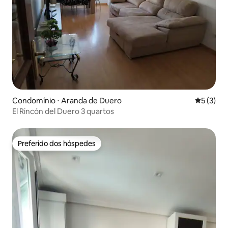
Condomínio ⋅ Aranda de Duero
5 de uma 
5 (3)
El Rincón del Duero 3 quartos
Preferido dos hóspedes
Preferido dos hóspedes