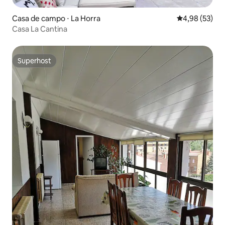
Casa de campo ⋅ La Horra
4,98 de uma a
4,98 (53)
Casa La Cantina
Superhost
Superhost