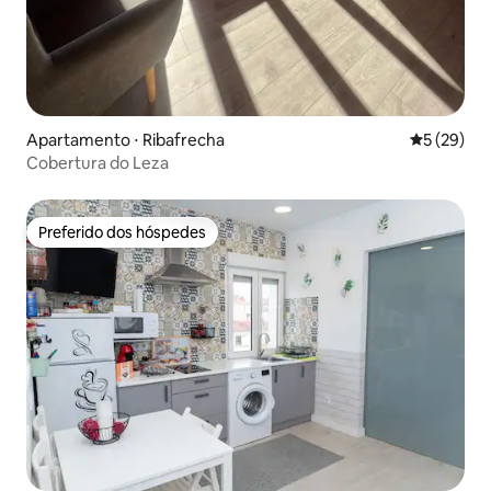
Apartamento ⋅ Ribafrecha
5 de uma a
5 (29)
Cobertura do Leza
Preferido dos hóspedes
Preferido dos hóspedes