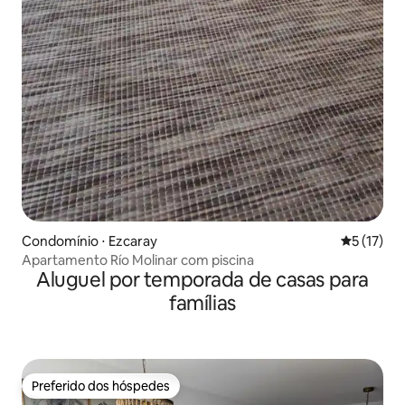
Condomínio ⋅ Ezcaray
5 de uma a
5 (17)
Apartamento Río Molinar com piscina
Aluguel por temporada de casas para
famílias
Preferido dos hóspedes
Preferido dos hóspedes