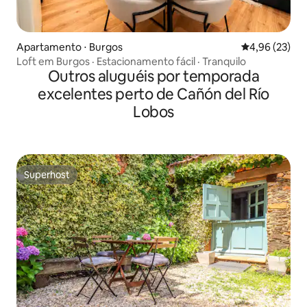
Apartamento ⋅ Burgos
4,96 de uma a
4,96 (23)
Loft em Burgos · Estacionamento fácil · Tranquilo
Outros aluguéis por temporada
excelentes perto de Cañón del Río
Lobos
Superhost
Superhost