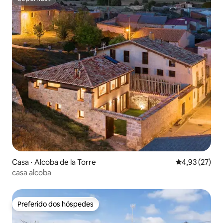
Superhost
Casa ⋅ Alcoba de la Torre
4,93 de uma a
4,93 (27)
casa alcoba
Preferido dos hóspedes
Preferido dos hóspedes