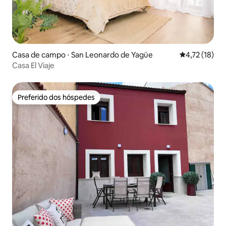
Casa de campo ⋅ San Leonardo de Yagüe
4,72 de uma a
4,72 (18)
Casa El Viaje
Preferido dos hóspedes
Preferido dos hóspedes