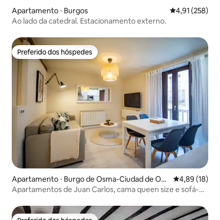
Apartamento ⋅ Burgos
4,91 de uma av
4,91 (258)
Ao lado da catedral. Estacionamento externo.
Preferido dos hóspedes
Preferido dos hóspedes
Apartamento ⋅ Burgo de Osma-Ciudad de Os
4,89 de uma a
4,89 (18)
ma
Apartamentos de Juan Carlos, cama queen size e sofá-
cama...