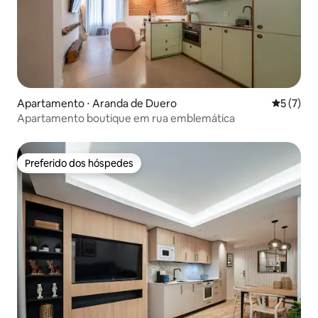
Apartamento ⋅ Aranda de Duero
5 de uma 
5 (7)
Apartamento boutique em rua emblemática
Preferido dos hóspedes
Preferido dos hóspedes