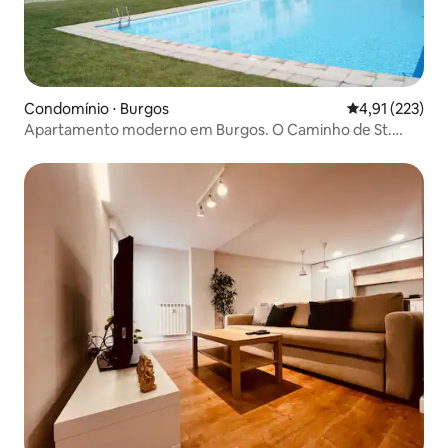
Condomínio ⋅ Burgos
4,91 de uma av
4,91 (223)
Apartamento moderno em Burgos. O Caminho de St.
James.