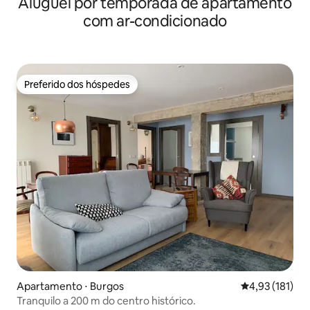
Aluguel por temporada de apartamento
com ar-condicionado
Preferido dos hóspedes
Preferido dos hóspedes
Apartamento ⋅ Burgos
4,93 de uma av
4,93 (181)
Tranquilo a 200 m do centro histórico.