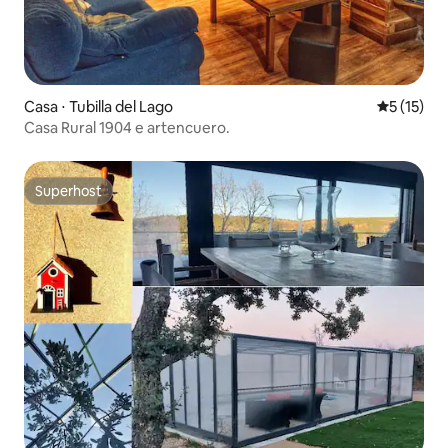
Casa ⋅ Tubilla del Lago
5 de uma a
5 (15)
Casa Rural 1904 e artencuero.
Superhost
Superhost