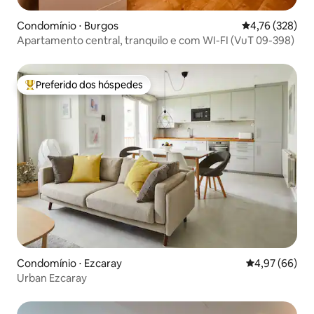
Condomínio ⋅ Burgos
4,76 de uma av
4,76 (328)
Apartamento central, tranquilo e com WI-FI (VuT 09-398)
Preferido dos hóspedes
Entre os melhores preferidos dos hóspedes
Condomínio ⋅ Ezcaray
4,97 de uma a
4,97 (66)
Urban Ezcaray