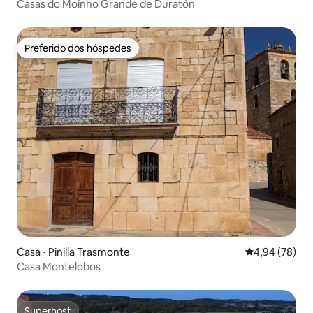
Casas do Moinho Grande de Duratón
Preferido dos hóspedes
Preferido dos hóspedes
Casa ⋅ Pinilla Trasmonte
4,94 de uma a
4,94 (78)
Casa Montelobos
Superhost