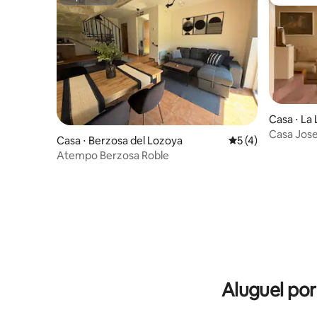
Superhost
Preferid
Casa ⋅ La
Casa Josep
Casa ⋅ Berzosa del Lozoya
5 de uma avaliação
5 (4)
Madri
Atempo Berzosa Roble
Aluguel po