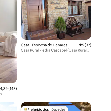
Casa ⋅ Espinosa de Henares
5 de uma avaliação
5 (32)
Casa Rural Piedra Cascabel (Casa Rural
de Pedra Cascabel)
ções
,89 de uma avaliação média de 5, 148 avaliações
4,89 (148)
Preferido dos hóspedes