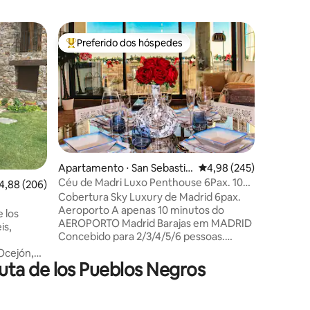
Casa ⋅ Ma
Preferido dos hóspedes
Superho
Entre os melhores preferidos dos hóspedes
Superho
Casa dos
Descubra
casa de 
tranquili
natureza.
modernid
Aqui, vo
pássaros 
desfruta
ções
Apartamento ⋅ San Sebastiá
4,98 de uma avaliação m
4,98 (245)
aconchegant
n de los Reyes
Céu de Madri Luxo Penthouse 6Pax. 10
,88 de uma avaliação média de 5, 206 avaliações
4,88 (206)
metros d
min Aeroporto
Cobertura Sky Luxury de Madrid 6pax.
trilhas 
Aeroporto A apenas 10 minutos do
paisagen
 los
AEROPORTO Madrid Barajas em MADRID
touros e 
is,
Concebido para 2/3/4/5/6 pessoas.
para fugir
Descubra um duplex que redefine o luxo
Ocejón,
em MADRID! Este espaço deslumbrante
ta de los Pueblos Negros
 percurso
combina um design vanguardista com
forto da
uma iluminação deslumbrante. Desde o
Você vai
primeiro momento, o efeito infinito das
 é recém-