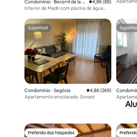
El Escorial
Apartamen
Condomínio ⋅ Becerril de la Si
4,86 de uma avaliação 
4,86 (88)
pátio ro
erra
Interior de Madri com piscina de água
salgada aquecida
Superhost
Superho
Superhost
Superho
Condomínio ⋅ Segóvia
4,86 de uma avaliação m
4,86 (269)
Condomíni
e El Escori
Apartamento ensolarado. Sunset
Apartamen
Alu
Preferido dos hóspedes
Preferid
Preferido dos hóspedes
Preferid