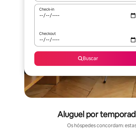
Check-in
Checkout
Buscar
Aluguel por temporada
Os hóspedes concordam: estas