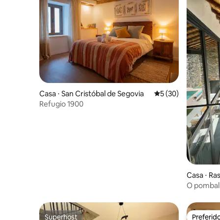
Casa ⋅ San Cristóbal de Segovia
5 de uma avaliação 
5 (30)
Refugio 1900
Casa ⋅ Ras
O pombal 
Superhost
Preferid