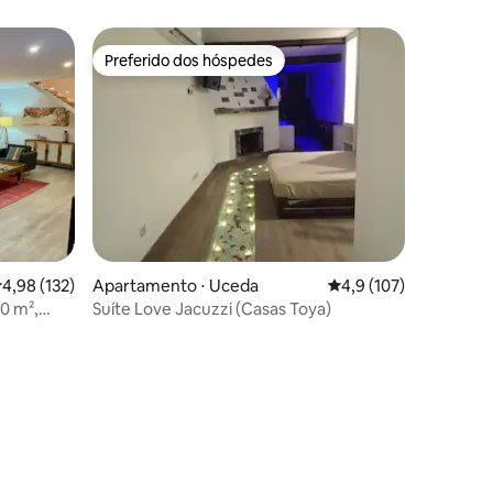
Preferido dos hóspedes
os hóspedes
Preferido dos hóspedes
,98 de uma avaliação média de 5, 132 avaliações
4,98 (132)
Apartamento ⋅ Uceda
4,9 de uma avaliação 
4,9 (107)
0 m²,
Suíte Love Jacuzzi (Casas Toya)
ções