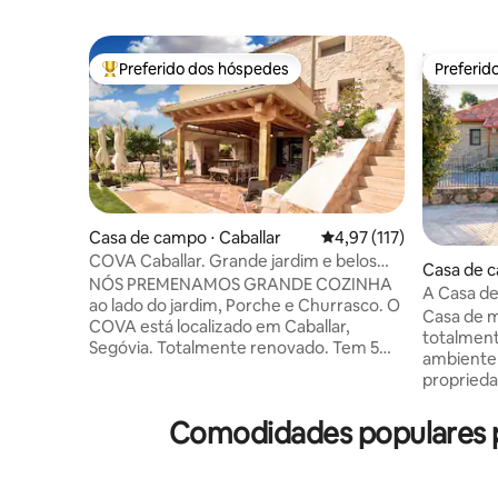
Preferido dos hóspedes
Preferid
Entre os melhores preferidos dos hóspedes
Preferid
Casa de campo ⋅ Caballar
4,97 de uma avaliação m
4,97 (117)
COVA Caballar. Grande jardim e belos
Casa de c
entardeceres
NÓS PREMENAMOS GRANDE COZINHA
s
A Casa de
ao lado do jardim, Porche e Churrasco. O
Casa de 
COVA está localizado em Caballar,
totalment
Segóvia. Totalmente renovado. Tem 5
ambiente 
quartos, 2 grandes cozinhas equipadas,
proprieda
terraço, jardim com varanda, 2 salas de
repleta d
estar independentes, 3 banheiros, um
uma ermid
Comodidades populares p
lavabo e conexão Wi-Fi. Fica a 5 km de
passeios 
Turégano. E também muito perto de
em plena
lugares como o Hoces del Duratón, La
por monta
Granja, Pedraza, Valsaín e Segovia