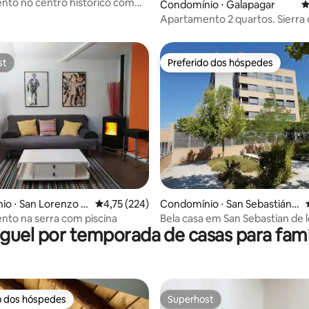
to no centro histórico com
média de 5, 88 avaliações
Condomínio ⋅ Galapagar
4
mano
Apartamento 2 quartos. Sierra 
Guadarrama Madrid
st
Preferido dos hóspedes
st
Preferido dos hóspedes
édia de 5, 269 avaliações
o ⋅ San Lorenzo d
4,75 de uma avaliação média de 5, 224 avalia
4,75 (224)
Condomínio ⋅ San Sebastián d
al
e los Reyes
to na serra com piscina
Bela casa em San Sebastian de 
guel por temporada de casas para famí
o dos hóspedes
Superhost
o dos hóspedes
Superhost