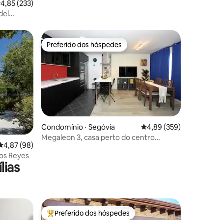
,85 de uma avaliação média de 5, 233 avaliações
4,85 (233)
del
Preferido dos hóspedes
Preferido dos hóspedes
Condomínio ⋅ Segóvia
4,89 de uma avaliação m
4,89 (359)
Megaleon 3, casa perto do centro
ções
4,87 de uma avaliação média de 5, 98 avaliações
4,87 (98)
histórico
los Reyes
lias
Preferido dos hóspedes
Entre os melhores preferidos dos hóspedes