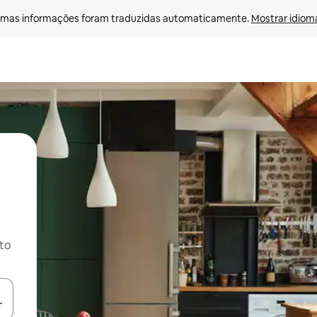
mas informações foram traduzidas automaticamente. 
Mostrar idioma
ito
ore-os usando as seta para cima e para baixo do teclado ou tocando e