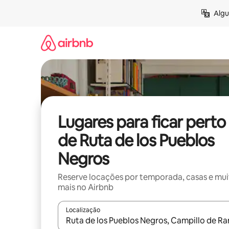
Pular
Algu
para
o
conteúdo
Lugares para ficar perto
de Ruta de los Pueblos
Negros
Reserve locações por temporada, casas e mu
mais no Airbnb
Localização
Quando os resultados estiverem disponíveis, expl