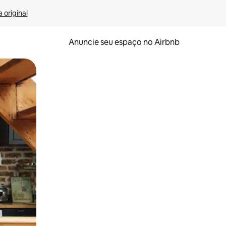
 original
Anuncie seu espaço no Airbnb
 deslizando o dedo na tela.