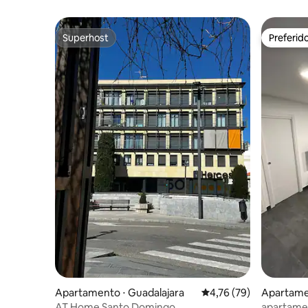
Superhost
Preferid
Superhost
Preferid
Apartamento ⋅ Guadalajara
4,76 de uma avaliação 
4,76 (79)
Apartamen
de Jaram
AT Home Santo Domingo
apartame