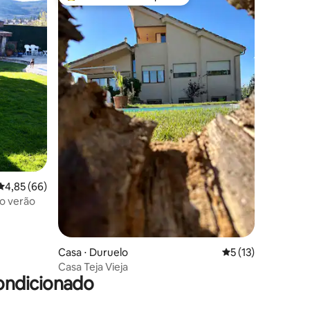
Entre os melhores preferidos dos hóspedes
ções
4,85 de uma avaliação média de 5, 66 avaliações
4,85 (66)
no verão
Casa ⋅ Duruelo
5 de uma avaliação
5 (13)
Casa Teja Vieja
ondicionado