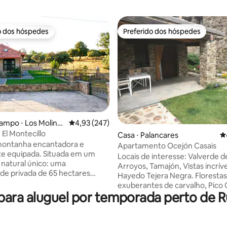
o dos hóspedes
Preferido dos hóspedes
o dos hóspedes
Preferido dos hóspedes
édia de 5, 117 avaliações
ampo ⋅ Los Molino
4,93 de uma avaliação média de 5, 247 avalia
4,93 (247)
 El Montecillo
Casa ⋅ Palancares
4
montanha encantadora e
Apartamento Ocejón Casais
e equipada. Situada em um
Locais de interesse: Valverde de
natural único: uma
Arroyos, Tamajón, Vistas incríve
de privada de 65 hectares
Hayedo Tejera Negra. Florestas
e azinheiras, com um lago e
exuberantes de carvalho, Pico 
a, perfeita para caminhadas,
ara aluguel por temporada perto de Ru
Las Chorreras Despeñalagua, o
pela montanha... Você estará
das Aldeias Negras, a luz, o con
 Serra de Guadarrama, cercado
cama, o espaço aconchegante. 
nhas e natureza. O lugar
adorar meu espaço porque ele