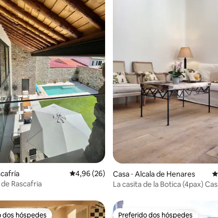
média de 5, 30 avaliações
cafría
4,96 de uma avaliação média de 5, 26 avalia
4,96 (26)
Casa ⋅ Alcala de Henares
4
de Rascafria
La casita de la Botica (4pax) Casa
Santiago 19
o dos hóspedes
Preferido dos hóspedes