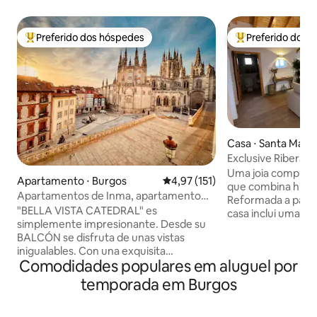
Preferido dos hóspedes
Preferido dos 
Entre os melhores preferidos dos hóspedes
Entre os melhore
Casa ⋅ Santa María
dillo
Exclusive Ribera d
Netflix e Wifi
Uma joia complet
Apartamento ⋅ Burgos
4,97 de uma avaliação média de 
4,97 (151)
que combina histó
Apartamentos de Inma, apartamento
Reformada a partir
espetacular
"BELLA VISTA CATEDRAL" es
casa inclui uma 
simplemente impresionante. Desde su
essência histórica. Localizada em um
BALCÓN se disfruta de unas vistas
cidade de apenas 7
inigualables. Con una exquisita
silêncio é o maior luxo. Equi
Comodidades populares em aluguel por
decoración conjuga comodidad y diseño
todas as comodida
en una vivienda de LUJO, A ESTRENAR.
séries e filmes fav
temporada em Burgos
La catedral, gracias a un gran espejo,
enquanto saboreia
invade el salón equipado con SMART TV
com nossa cafete