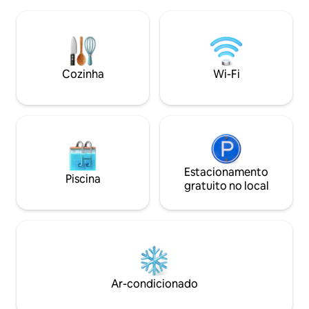
y cómodo sofá cama. La cocina
Procurando um ref
americana está equipada al detalle. Su
desfrutar de um a
dormitorio, con cama de 150, cuenta con
acolhedor? Escolh
smart tv y gran armario con espejo. Con
una exquisita decoración conjuga
perfectamente la armonía de espacios
Cozinha
Wi-Fi
con la comodidad y el diseño. Se respira
un aire joven y fresco gracias a sus vigas
de madera blancas, es el alojamiento
ideal para parejas y también para familias
o peregrinos. Como elemento
diferenciador, la catedral con todo su
esplendor invade de forma mágica el
salón gracias a su gran espejo colocado
Estacionamento
Piscina
en un sitio estratégico del salón.
gratuito no local
Realmente algo único! Su dormitorio,
espacio único de confort, está equipado
con una cama de 150 y también tanto el
colchón como las almohadas son de
altísima calidad. El armario vestidor de
espejo ha sido diseñado a medida y
cuenta con todos los elementos
Ar-condicionado
necesarios en su interior. Se puede
disfrutar cómodamente de tv Smart tv