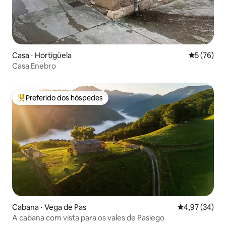
Casa ⋅ Hortigüela
5 de uma a
5 (76)
Casa Enebro
Preferido dos hóspedes
Entre os melhores preferidos dos hóspedes
Cabana ⋅ Vega de Pas
4,97 de uma a
4,97 (34)
A cabana com vista para os vales de Pasiego