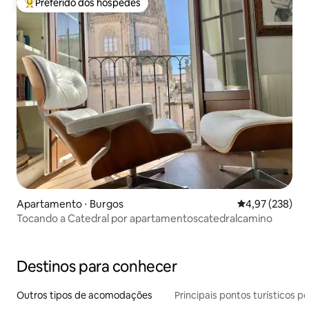
Preferido dos hóspedes
Entre os melhores preferidos dos hóspedes
Apartamento ⋅ Burgos
4,97 de uma av
4,97 (238)
Tocando a Catedral por apartamentoscatedralcamino
Destinos para conhecer
Outros tipos de acomodações
Principais pontos turísticos po