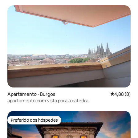
Apartamento ⋅ Burgos
4,88 de uma 
4,88 (8)
apartamento com vista para a catedral
Preferido dos hóspedes
Preferido dos hóspedes