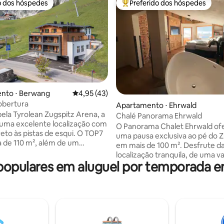
o dos hóspedes
Preferido dos hóspedes
o dos hóspedes
Entre os melhores preferidos d
nto ⋅ Berwang
4,95 de uma avaliação média de 5, 43 avalia
4,95 (43)
obertura
média de 5, 19 avaliações
Apartamento ⋅ Ehrwald
ela Tyrolean Zugspitz Arena, a
Chalé Panorama Ehrwald
uma excelente localização com
O Panorama Chalet Ehrwald of
reto às pistas de esqui. O TOP7
uma pausa exclusiva ao pé do 
 de 110 m², além de um
em mais de 100 m². Desfrute d
 terraço. O apartamento
localização tranquila, de uma v
 é mobiliado em um estilo alpino
opulares em aluguel por temporada em
ensolarada com vista para a m
A propriedade tem 4 quartos,
de um oásis de bem-estar priv
os, 2 cozinhas totalmente
sauna, cabana infravermelha e
 e uma área de estar e jantar.
independente. A decoração el
os, banheiro de spa com sauna
combina design moderno com
. Animais de estimação não são
elementos de madeira - cozinh
onais:
designer e cama box spring g