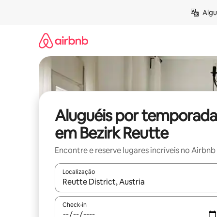
Pular
Algu
para
o
conteúdo
Aluguéis por temporada
em Bezirk Reutte
Encontre e reserve lugares incríveis no Airbnb
Localização
Quando os resultados estiverem disponíveis, expl
Check-in