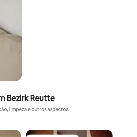
m Bezirk Reutte
o, limpeza e outros aspectos.
Apartame