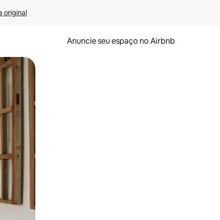
 original
Anuncie seu espaço no Airbnb
 deslizando o dedo na tela.