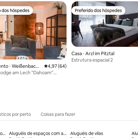
o dos hóspedes
Preferido dos hóspedes
o dos hóspedes
Preferido dos hóspedes
Casa ⋅ Arzl im Pitztal
Estrutura espacial 2
nto ⋅ Weißenbach
4,97 de uma avaliação média de 5, 64 avalia
4,97 (64)
 Lodge am Lech "Dahoam"
média de 5, 52 avaliações
 no Lech "Dahoam")
sticos por perto
Coisas para fazer
Aluguéis por temporada com acesso à praia
Aluguéis de espaços com acesso direto a pistas de esqui
Aluguéis de vilas