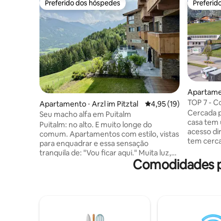
Preferido dos hóspedes
Preferid
Preferido dos hóspedes
Preferid
Apartame
TOP 7 - C
Apartamento ⋅ Arzl im Pitztal
4,95 de uma avaliação 
4,95 (19)
Cercada p
Seu macho alfa em Puitalm
casa tem 
Puitalm: no alto. E muito longe do
acesso di
comum. Apartamentos com estilo, vistas
tem cerca
para enquadrar e essa sensação
espaçoso
tranquila de: "Vou ficar aqui." Muita luz,
exclusivo
Comodidades p
bom design, pensado nos mínimos
moderno. 
detalhes – e sim, cada unidade tem sua
3 banheir
própria varanda ou terraço com um
equipadas
panorama real. Sem zoom, sem filtro.
Tetos alt
Além disso: nosso spa. Piscina de borda
privativa
infinita com vista para o vale, sauna
permitidos. Sem custos adici
panorâmica, banho de vapor, áreas de