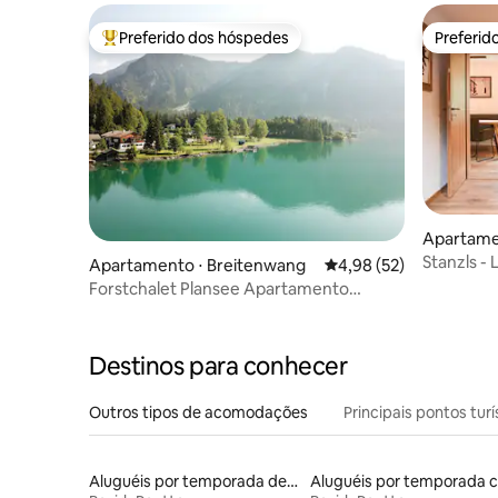
Preferido dos hóspedes
Preferid
Entre os melhores preferidos dos hóspedes
Preferid
Apartame
am Lech
Stanzls -
Apartamento ⋅ Breitenwang
4,98 de uma avaliação 
4,98 (52)
(Pousada
Forstchalet Plansee Apartamento
Fuchsbau
Destinos para conhecer
Outros tipos de acomodações
Principais pontos turí
Aluguéis por temporada de acomodações de luxo