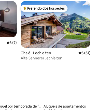
Preferido dos hóspedes
Entre os melhores preferidos dos hóspedes
5 de uma avaliação média de 5, 7 avaliações
5 (7)
ções
Chalé ⋅ Lechleiten
5 de uma avaliação
5 (61)
Alte Sennerei Lechleiten
Aluguel por temporada de flats
Aluguéis de apartamentos