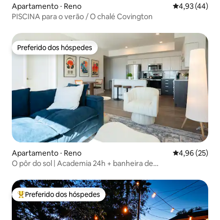
Apartamento ⋅ Reno
4,93 de uma a
4,93 (44)
PISCINA para o verão / O chalé Covington
Preferido dos hóspedes
Preferido dos hóspedes
Apartamento ⋅ Reno
4,96 de uma a
4,96 (25)
O pôr do sol | Academia 24h + banheira de
hidromassagem | Varanda
Preferido dos hóspedes
Entre os melhores preferidos dos hóspedes