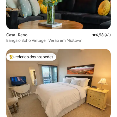
Casa ⋅ Reno
4,98 de uma a
4,98 (41)
Bangalô Boho Vintage | Verão em Midtown
Preferido dos hóspedes
Entre os melhores preferidos dos hóspedes