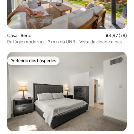
Casa ⋅ Reno
4,97 de uma a
4,97 (78)
Refúgio moderno – 3 min da UNR – Vista da cidade e das
montanhas – Animais de estimação permitidos
Preferido dos hóspedes
Preferido dos hóspedes