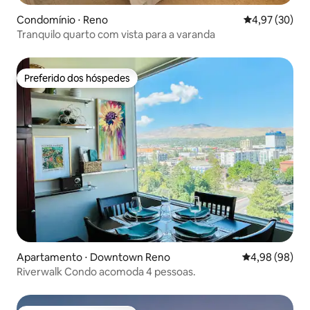
Condomínio ⋅ Reno
4,97 de uma a
4,97 (30)
Tranquilo quarto com vista para a varanda
Preferido dos hóspedes
Preferido dos hóspedes
Apartamento ⋅ Downtown Reno
4,98 de uma av
4,98 (98)
Riverwalk Condo acomoda 4 pessoas.