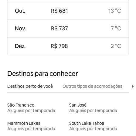
Out.
R$ 681
13 °C
Nov.
R$ 737
7 °C
Dez.
R$ 798
2 °C
Destinos para conhecer
Destinos perto de você
Outros tipos de acomodações
Pr
São Francisco
San José
Aluguéis por temporada
Aluguéis por temporada
Mammoth Lakes
South Lake Tahoe
Aluguéis por temporada
Aluguéis por temporada