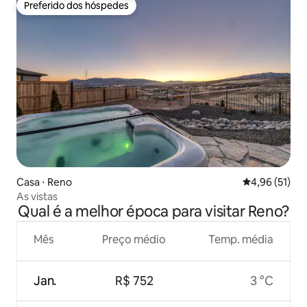
Preferido dos hóspedes
Preferido dos hóspedes
Casa ⋅ Reno
4,96 de uma a
4,96 (51)
As vistas
Qual é a melhor época para visitar Reno?
Mês
Preço médio
Temp. média
Jan.
R$ 752
3 °C