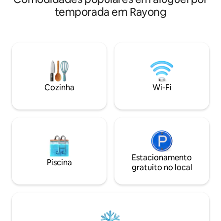
refeições no Marriott 
uma cama king size e banheiro privativo.
temporada em Rayong
Fitness | 🅿️ Estac
As comodidades incluem ar-
Segurança 24h Apenas 2,5 horas de
condicionado, área de cozinha,
Bangkok.
churrasqueira, terraço externo, Wi-Fi
gratuito e Netflix. Perfeito para solteiros
e casais que procuram um lugar bonito e
tranquilo para relaxar e descontrair. Veja
as fotos. Aproveite a tranquilidade de se
hospedar em um resort seguro e
Cozinha
Wi-Fi
fechado com CCTV e segurança 24
horas. Desculpe, não são permitidos
animais de estimação.
Estacionamento
Piscina
gratuito no local