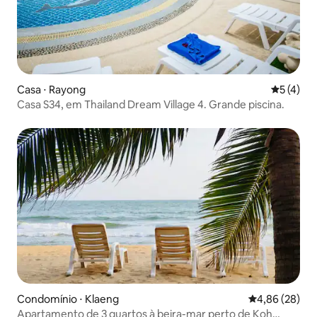
Casa ⋅ Rayong
5 de uma 
5 (4)
Casa S34, em Thailand Dream Village 4. Grande piscina.
Condomínio ⋅ Klaeng
4,86 de uma a
4,86 (28)
Apartamento de 3 quartos à beira-mar perto de Koh