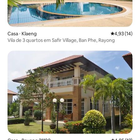
Casa ⋅ Klaeng
4,93 de uma a
4,93 (14)
Vila de 3 quartos em Safir Village, Ban Phe, Rayong