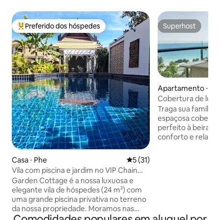
Preferido dos hóspedes
Superhost
Entre os melhores preferidos dos hóspedes
Superhost
Apartamento ⋅ K
Cobertura de luxo 
|3BR•Jacuzzi•Pisci
Traga sua família 
espaçosa cobertur
perfeito à beira-m
conforto e relaxamento.
panorâmica para o
cômodos 🛏️ 3 quar
Casa ⋅ Phe
5 de uma avaliação média de
5 (31)
Jacuzzi privativ
Vila com piscina e jardim no VIP Chain
varanda Jantar 🍽️ 
Resort
Garden Cottage é a nossa luxuosa e
de 75" | Máquina d
elegante vila de hóspedes (24 m²) com
🍳 Cozinha totalment
uma grande piscina privativa no terreno
lado do Marriott 5 
da nossa propriedade. Moramos nas
3 piscinas grande
Comodidades populares em aluguel por
proximidades. A 250 m da praia, oferece