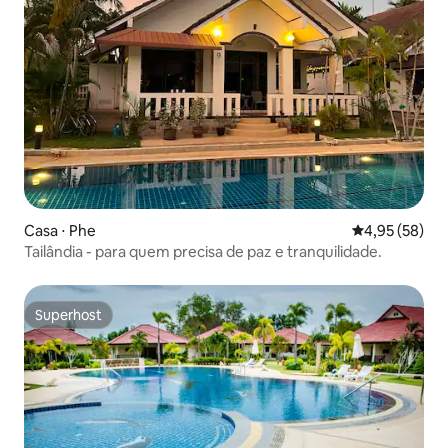
Casa ⋅ Phe
4,95 de uma a
4,95 (58)
Tailândia - para quem precisa de paz e tranquilidade.
Superhost
Superhost