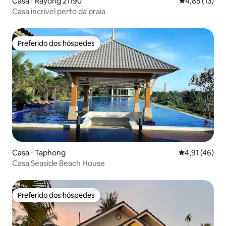
Casa ⋅ Rayong 21190
4,85 de uma a
4,85 (13)
Casa incrível perto da praia
Preferido dos hóspedes
Preferido dos hóspedes
Casa ⋅ Taphong
4,91 de uma a
4,91 (46)
Casa Seaside Beach House
Preferido dos hóspedes
Preferido dos hóspedes