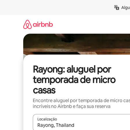
Pular
Algu
para
o
conteúdo
Rayong: aluguel por
temporada de micro
casas
Encontre aluguel por temporada de micro ca
incríveis no Airbnb e faça sua reserva
Localização
Quando os resultados estiverem disponíveis, expl