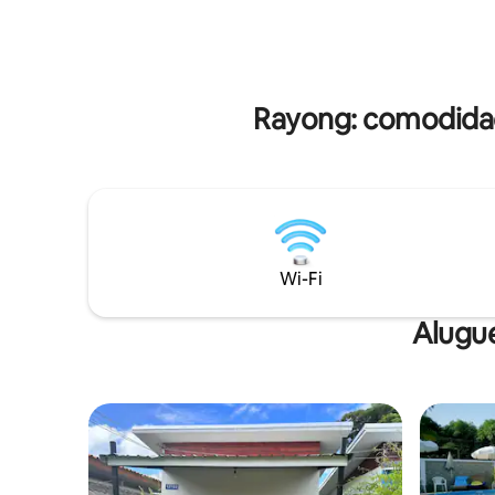
transição direta para a fantástica ilha de
no Golfo d
Koh Samet também pode ser reservada.
A operação é administrada por nossa
família calorosa, que terá o prazer de
aconselhá-lo no local.
Rayong: comodidad
Wi-Fi
Alugue