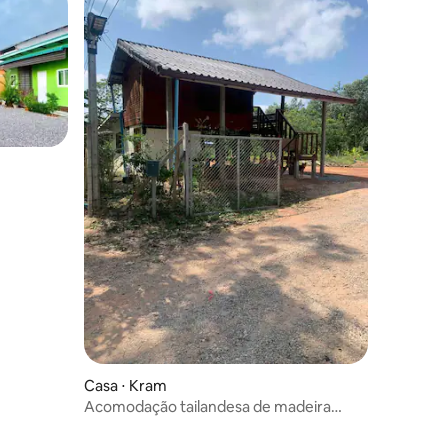
ções
Casa ⋅ Kram
Acomodação tailandesa de madeira
Nadohn2