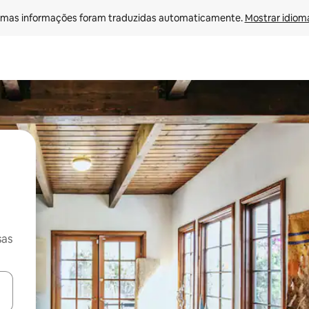
mas informações foram traduzidas automaticamente. 
Mostrar idioma
sas
ore-os usando as seta para cima e para baixo do teclado ou tocando e