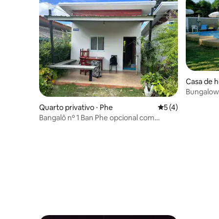
Casa de h
Bungalow 
Quarto privativo ⋅ Phe
5 de uma avaliação
5 (4)
Bangalô nº 1 Ban Phe opcional com
passagem para a ilha