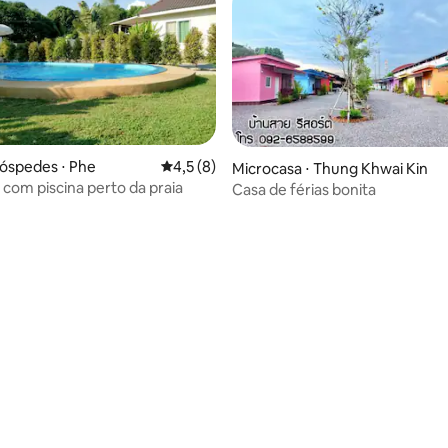
óspedes ⋅ Phe
4,5 de uma avaliação média de 5, 8 avalia
4,5 (8)
Microcasa ⋅ Thung Khwai Kin
com piscina perto da praia
Casa de férias bonita
 média de 5, 4 avaliações