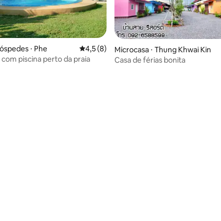
óspedes ⋅ Phe
4,5 de uma avaliação média de 5, 8 avalia
4,5 (8)
Microcasa ⋅ Thung Khwai Kin
com piscina perto da praia
Casa de férias bonita
 média de 5, 4 avaliações