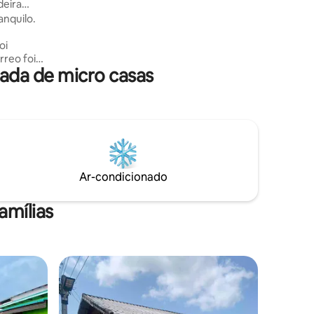
deira
Bluepalm
anquilo.
Mobilado
jardim, p
oi
rreo foi
ada de micro casas
ambém
ção. A
5 km,
de areia
Ar-condicionado
amílias