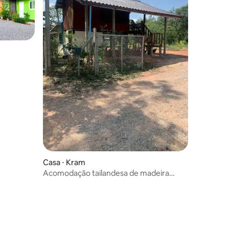
ções
Casa ⋅ Kram
Acomodação tailandesa de madeira
Nadohn2