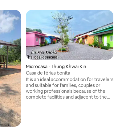
ções
Microcasa ⋅ Thung Khwai Kin
Casa de férias bonita
It is an ideal accommodation for travelers
and suitable for families, couples or
working professionals because of the
complete facilities and adjacent to the
main road, which is not far from the
hospital, police station and tourist
attractions in the city.
Microcas