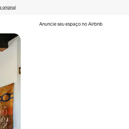
 original
Anuncie seu espaço no Airbnb
 deslizando o dedo na tela.