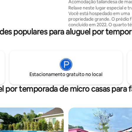
Acomodação tailandesa de ma
a Tailândia.
Nadohn2
Relaxe neste lugar especial e tr
Você está hospedado em uma
propriedade grande. O prédio f
concluído em 2022. O quarto té
es populares para aluguel por tempor
recém-construído em 2023 T
ideal como turista de longa dura
casa de madeira fica a apenas 
enquanto o corvo voa da praia 
distante Laem Mae Phim.
Estacionamento gratuito no local
l por temporada de micro casas para f