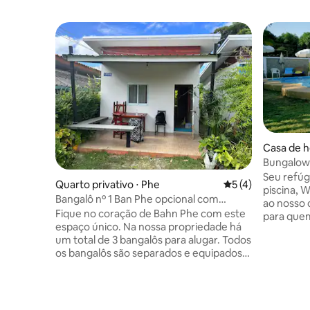
Casa de h
Bungalow 
Seu refúgi
Quarto privativo ⋅ Phe
5 de uma avaliação
5 (4)
piscina, Wi-F
Bangalô nº 1 Ban Phe opcional com
ao nosso 
passagem para a ilha
Fique no coração de Bahn Phe com este
para quem
espaço único. Na nossa propriedade há
privacida
um total de 3 bangalôs para alugar. Todos
espaço d
os bangalôs são separados e equipados
terraço c
com um vaso sanitário separado.
que preci
Também oferecemos um traslado
Ban Phe fi
barato do aeroporto de Bangcoc
na provín
diretamente para a propriedade. A
poucos pa