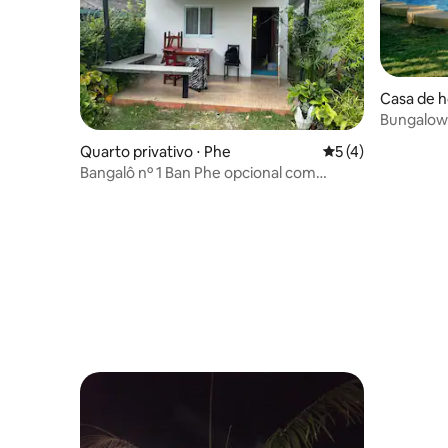
Casa de h
Bungalow 
Quarto privativo ⋅ Phe
5 de uma avaliação
5 (4)
Bangalô nº 1 Ban Phe opcional com
passagem para a ilha