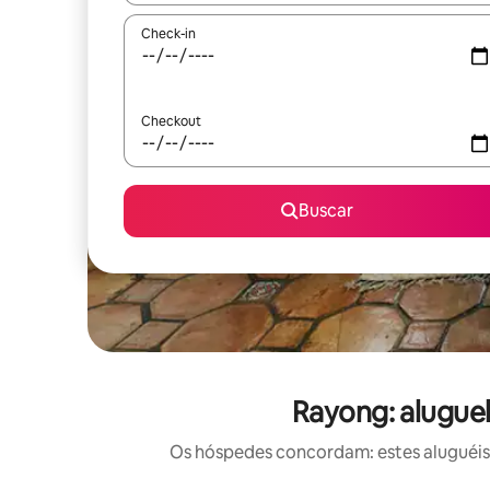
Check-in
Checkout
Buscar
Rayong: alugue
Os hóspedes concordam: estes aluguéis 