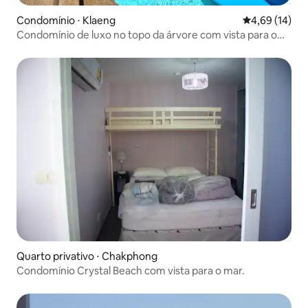
Condomínio ⋅ Klaeng
4,69 de uma a
4,69 (14)
Condomínio de luxo no topo da árvore com vista para o
mar e com estilo.
Quarto privativo ⋅ Chakphong
Condomínio Crystal Beach com vista para o mar.