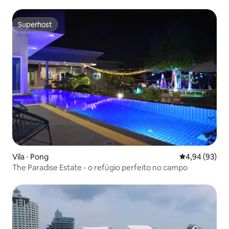
Superhost
Superhost
Vila ⋅ Pong
4,94 de uma a
4,94 (93)
The Paradise Estate - o refúgio perfeito no campo