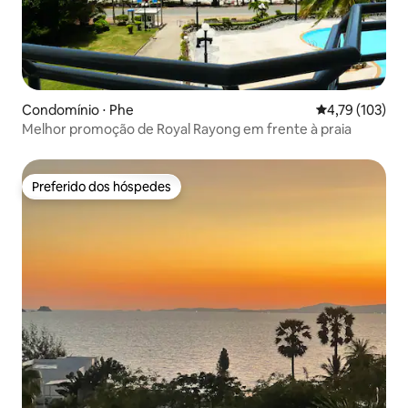
Condomínio ⋅ Phe
4,79 de uma av
4,79 (103)
Melhor promoção de Royal Rayong em frente à praia
Preferido dos hóspedes
Preferido dos hóspedes