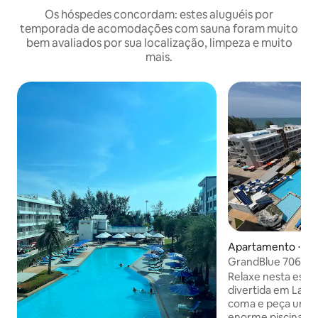
Os hóspedes concordam: estes aluguéis por
temporada de acomodações com sauna foram muito
bem avaliados por sua localização, limpeza e muito
mais.
Apartamento ⋅ K
GrandBlue 706 - V
último andar
Relaxe nesta esca
divertida em Lae
coma e peça um co
enorme piscina. A