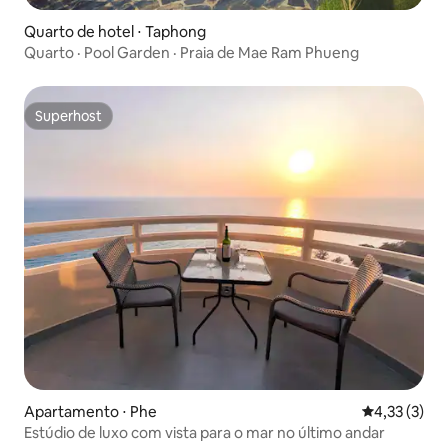
Quarto de hotel ⋅ Taphong
Quarto · Pool Garden · Praia de Mae Ram Phueng
Superhost
Superhost
Apartamento ⋅ Phe
4,33 de uma 
4,33 (3)
Estúdio de luxo com vista para o mar no último andar