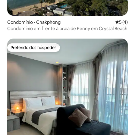
Condomínio ⋅ Chakphong
5 de uma 
5 (4)
Condomínio em frente à praia de Penny em Crystal Beach
Preferido dos hóspedes
Preferido dos hóspedes