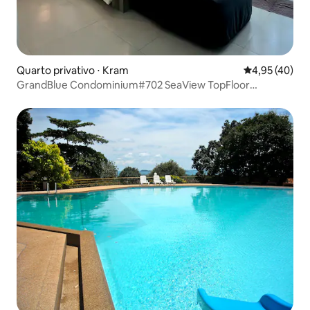
Quarto privativo ⋅ Kram
4,95 de uma a
4,95 (40)
GrandBlue Condominium#702 SeaView TopFloor
MaePhim