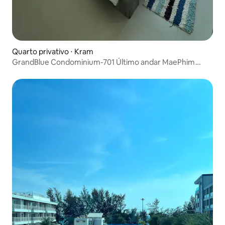
Quarto privativo ⋅ Kram
GrandBlue Condominium-701 Último andar MaePhim
Rayong