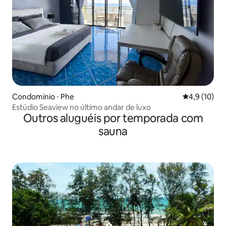
Condomínio ⋅ Phe
4,9 de uma a
4,9 (10)
Estúdio Seaview no último andar de luxo
Outros aluguéis por temporada com
sauna