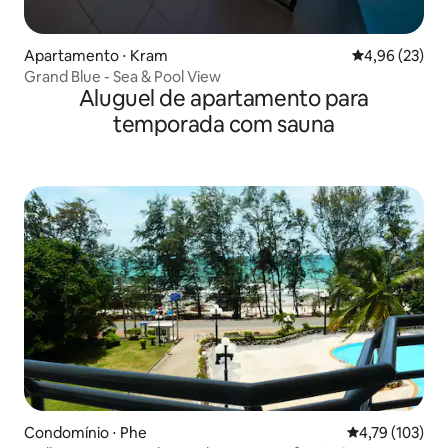
Apartamento ⋅ Kram
4,96 de uma a
4,96 (23)
Grand Blue - Sea & Pool View
Aluguel de apartamento para
temporada com sauna
Condomínio ⋅ Phe
4,79 de uma av
4,79 (103)