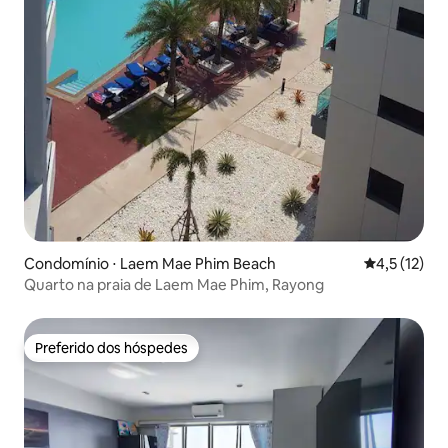
Condomínio ⋅ Laem Mae Phim Beach
4,5 de uma a
4,5 (12)
Quarto na praia de Laem Mae Phim, Rayong
Preferido dos hóspedes
Preferido dos hóspedes