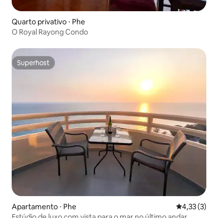
Quarto privativo ⋅ Phe
O Royal Rayong Condo
Superhost
Superhost
Apartamento ⋅ Phe
4,33 de uma 
4,33 (3)
Estúdio de luxo com vista para o mar no último andar