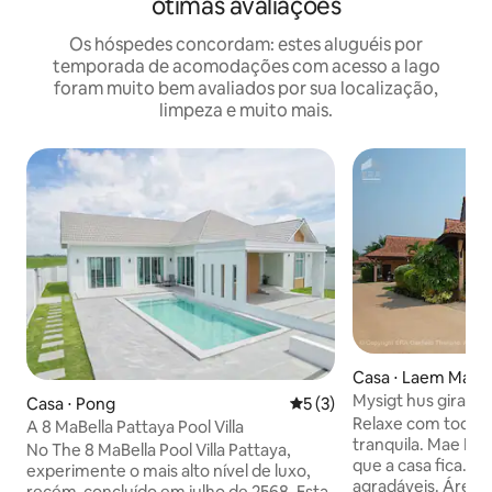
ótimas avaliações
Os hóspedes concordam: estes aluguéis por
temporada de acomodações com acesso a lago
foram muito bem avaliados por sua localização,
limpeza e muito mais.
Casa ⋅ Laem Mae 
Mysigt hus girass
Casa ⋅ Pong
5 de uma avaliação média d
5 (3)
Relaxe com toda a 
A 8 MaBella Pattaya Pool Villa
tranquila. Mae Phi
No The 8 MaBella Pool Villa Pattaya,
que a casa fica. Áreas silenciosas e
experimente o mais alto nível de luxo,
agradáveis. Área d
recém-concluído em julho de 2568. Esta