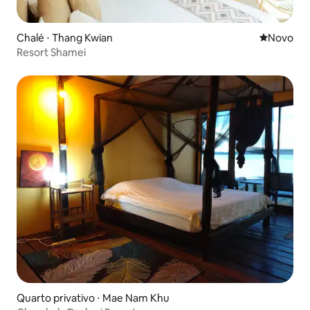
Chalé ⋅ Thang Kwian
Novo lugar
Novo
Resort Shamei
Quarto privativo ⋅ Mae Nam Khu