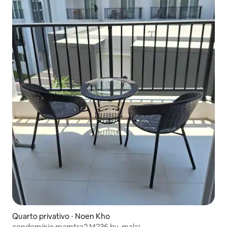
Quarto privativo ⋅ Noen Kho
condomínio mamtra2 M236 by. malai