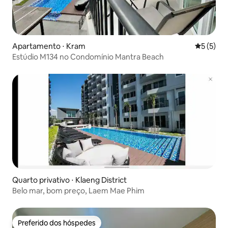
Apartamento ⋅ Kram
5 de uma 
5 (5)
Estúdio M134 no Condomínio Mantra Beach
Quarto privativo ⋅ Klaeng District
Belo mar, bom preço, Laem Mae Phim
Preferido dos hóspedes
Preferido dos hóspedes