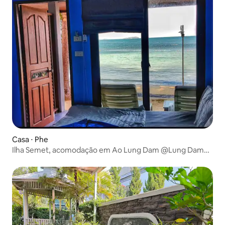
Casa ⋅ Phe
Ilha Semet, acomodação em Ao Lung Dam @Lung Dam
Beach House