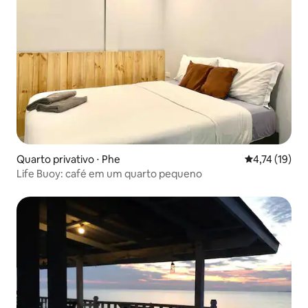
Quarto privativo ⋅ Phe
4,74 de uma a
4,74 (19)
Life Buoy: café em um quarto pequeno