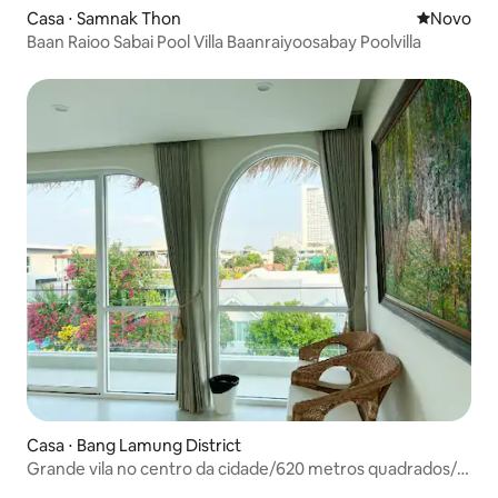
Casa ⋅ Samnak Thon
Novo lugar
Novo
Baan Raioo Sabai Pool Villa Baanraiyoosabay Poolvilla
Casa ⋅ Bang Lamung District
Grande vila no centro da cidade/620 metros quadrados/8
camas grandes/piscina privada/adequado para festas de