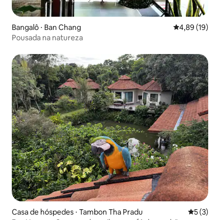
Bangalô ⋅ Ban Chang
4,89 de uma a
4,89 (19)
Pousada na natureza
Casa de hóspedes ⋅ Tambon Tha Pradu
5 de uma 
5 (3)