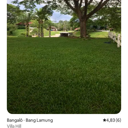
Bangalô ⋅ Bang Lamung
4,83 de uma 
4,83 (6)
Villa Hill