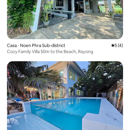
Casa ⋅ Noen Phra Sub-district
5 de uma 
5 (4)
Cozy Family Villa 50m to the Beach, Rayong