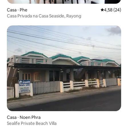
Casa ⋅ Phe
4,58 de uma a
4,58 (24)
Casa Privada na Casa Seaside, Rayong
Casa ⋅ Noen Phra
Sealife Private Beach Villa