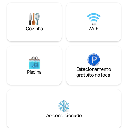
empresa multinacional que vive aqui).
frescos na churras
Explore a verdadeira classe
ou deixando seu c
executiva,totalmente equipada, serviço
livremente na areia
de limpeza diário incluía lavanderia,café,
lugar que fica na
chá, geleia, toase, água de 6 litros,para
depois de você ir
Cozinha
Wi-Fi
serviços de assistente pessoal de
horas de Bangkok 
viajantes de negócios incluídos.
de fim de semana
Estacionamento
Piscina
gratuito no local
Ar-condicionado