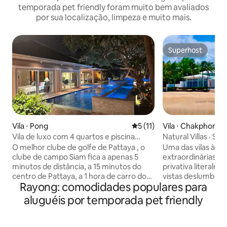
temporada pet friendly foram muito bem avaliados
por sua localização, limpeza e muito mais.
Superhost
Superhost
Vila ⋅ Pong
5 de uma avaliação média de
5 (11)
Vila ⋅ Chakphong
Vila de luxo com 4 quartos e piscina
Natural Villas · Sa
perto do Siam Country Club
beira-mar 4 quart
O melhor clube de golfe de Pattaya , o
Uma das vilas à be
clube de campo Siam fica a apenas 5
extraordinárias da
minutos de distância, a 15 minutos do
privativa literalme
centro de Pattaya, a 1 hora de carro do
vistas deslumbran
Rayong: comodidades populares para
Peir para a ilha de Samet, a 5 minutos do
animais de estima
parque público perto do lago
Uma magnífica vil
aluguéis por temporada pet friendly
Mabprachan, tranquilo e privado em
mar não é um pano
uma comunidade de luxo,
jardim. Seja toma
(principalmente executivo ,CEO da
no terraço, grelh