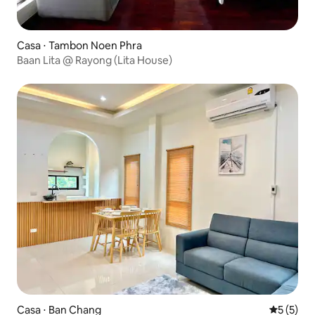
Casa ⋅ Tambon Noen Phra
Baan Lita @ Rayong (Lita House)
Casa ⋅ Ban Chang
5 de uma 
5 (5)