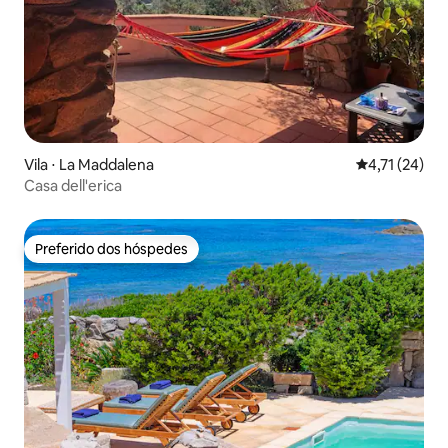
Vila ⋅ La Maddalena
4,71 de uma a
4,71 (24)
Casa dell'erica
Preferido dos hóspedes
Preferido dos hóspedes