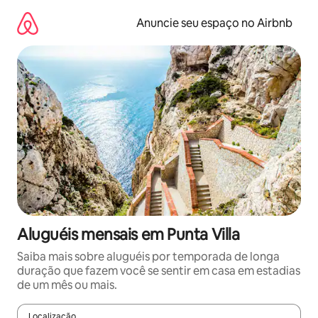
Pular
para
Anuncie seu espaço no Airbnb
o
conteúdo
Aluguéis mensais em Punta Villa
Saiba mais sobre aluguéis por temporada de longa
duração que fazem você se sentir em casa em estadias
de um mês ou mais.
Localização