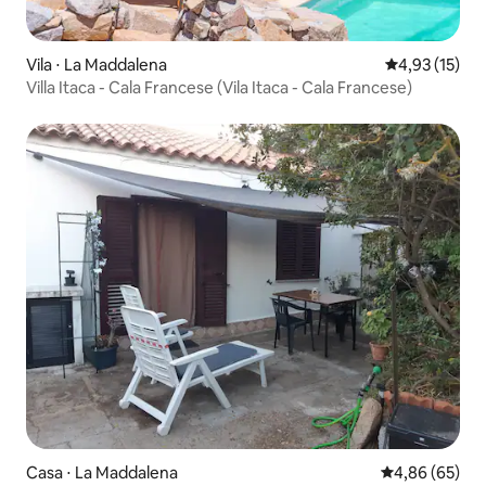
Vila ⋅ La Maddalena
4,93 de uma a
4,93 (15)
Villa Itaca - Cala Francese (Vila Itaca - Cala Francese)
Casa ⋅ La Maddalena
4,86 de uma a
4,86 (65)