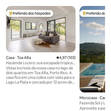
Preferido dos hóspedes
Preferido dos 
Entre os melhores preferidos dos hóspedes
Entre os melhore
Casa ⋅ Toa Alta
4,97 de uma avaliação média de 
4,97 (103)
Hacienda Lucero: sua escapada tropical
à beira do lago
Vistas incríveis da nossa casa no lago de
dois quartos em Toa Alta, Porto Rico. A
casa fica em uma colina com vista para o
Lago La Plata e cercada por 12 acres de
floresta tropical privada. É um lugar
tranquilo perfeito para quem ama a
natureza, observadores de pássaros e
Microcasa ⋅ Caonil
fotógrafos. Há cerca de duas milhas de
Fazenda Sol y Lun
trilhas para caminhadas, bem como
Aproveite a pais
pontos de observação onde você pode