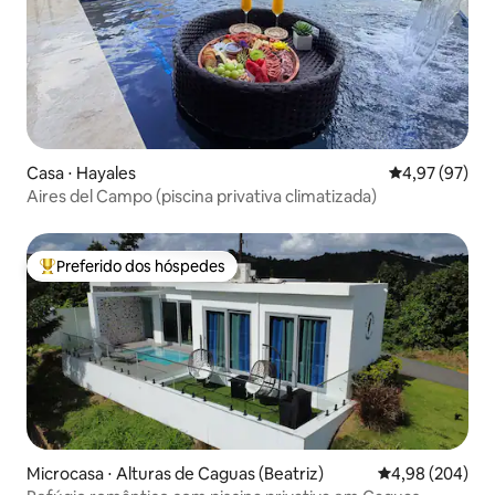
Casa ⋅ Hayales
4,97 de uma a
4,97 (97)
Aires del Campo (piscina privativa climatizada)
Preferido dos hóspedes
Entre os melhores preferidos dos hóspedes
Microcasa ⋅ Alturas de Caguas (Beatriz)
4,98 de uma ava
4,98 (204)