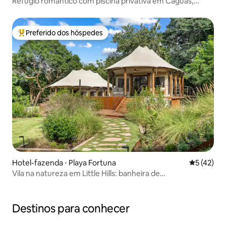
Refúgio romântico com piscina privativa em Caguas,
Porto Rico
Preferido dos hóspedes
Entre os melhores preferidos dos hóspedes
Hotel-fazenda ⋅ Playa Fortuna
5 de uma a
5 (42)
Vila na natureza em Little Hills: banheira de
hidromassagem, trilhas e praia
Destinos para conhecer