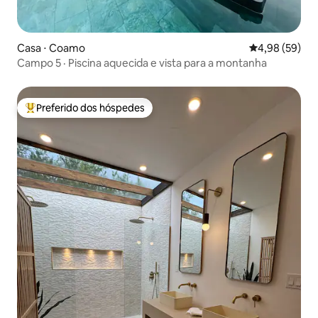
Casa ⋅ Coamo
4,98 de uma a
4,98 (59)
Campo 5 · Piscina aquecida e vista para a montanha
Preferido dos hóspedes
Entre os melhores preferidos dos hóspedes