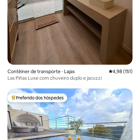
Contêiner de transporte ⋅ Lajas
4,98 de uma av
4,98 (151)
Las Piñas Luxe com chuveiro duplo e jacuzzi
Preferido dos hóspedes
Entre os melhores preferidos dos hóspedes