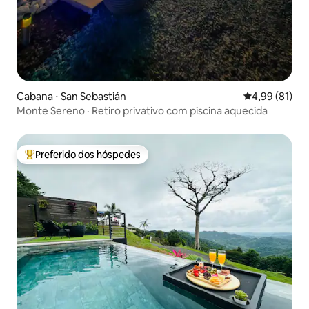
Cabana ⋅ San Sebastián
4,99 de uma a
4,99 (81)
Monte Sereno · Retiro privativo com piscina aquecida
Preferido dos hóspedes
Entre os melhores preferidos dos hóspedes