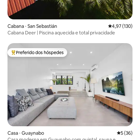
Cabana ⋅ San Sebastián
4,97 de uma av
4,97 (130)
Cabana Deer | Piscina aquecida e total privacidade
Preferido dos hóspedes
Entre os melhores preferidos dos hóspedes
Casa ⋅ Guaynabo
5 de uma a
5 (36)
Casa moderna em Guaynabo com quintal, sauna e