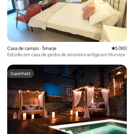
Casa de campo ⋅ Šmarje
5 de uma a
5 (90)
Estúdio em casa de pedra de amoreira antiga em Murvica
Superhost
Superhost