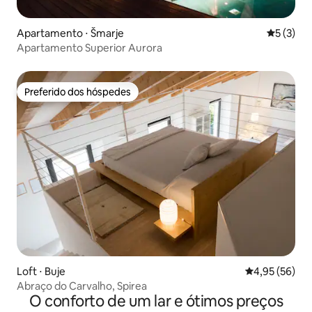
Apartamento ⋅ Šmarje
5 de uma 
5 (3)
Apartamento Superior Aurora
Preferido dos hóspedes
Preferido dos hóspedes
Loft ⋅ Buje
4,95 de uma a
4,95 (56)
Abraço do Carvalho, Spirea
O conforto de um lar e ótimos preços