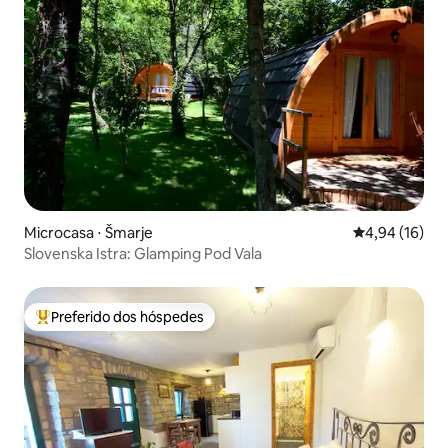
Microcasa ⋅ Šmarje
4,94 de uma a
4,94 (16)
Slovenska Istra: Glamping Pod Vala
Preferido dos hóspedes
Entre os melhores preferidos dos hóspedes