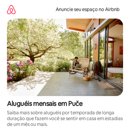
Pular
para
Anuncie seu espaço no Airbnb
o
conteúdo
Aluguéis mensais em Puče
Saiba mais sobre aluguéis por temporada de longa
duração que fazem você se sentir em casa em estadias
de um mês ou mais.