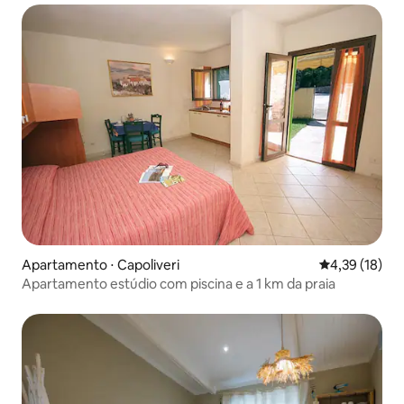
Apartamento ⋅ Capoliveri
4,39 de uma a
4,39 (18)
Apartamento estúdio com piscina e a 1 km da praia