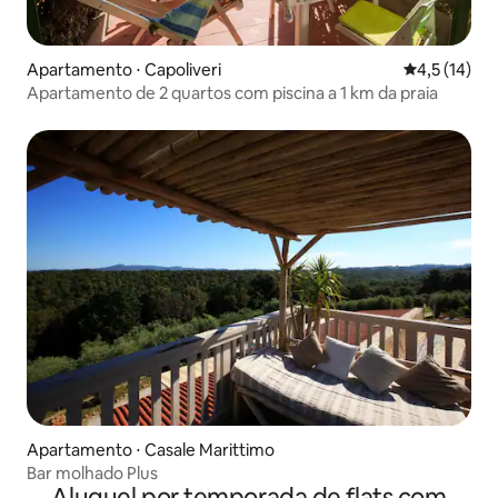
Apartamento ⋅ Capoliveri
4,5 de uma a
4,5 (14)
Apartamento de 2 quartos com piscina a 1 km da praia
Apartamento ⋅ Casale Marittimo
Bar molhado Plus
Aluguel por temporada de flats com