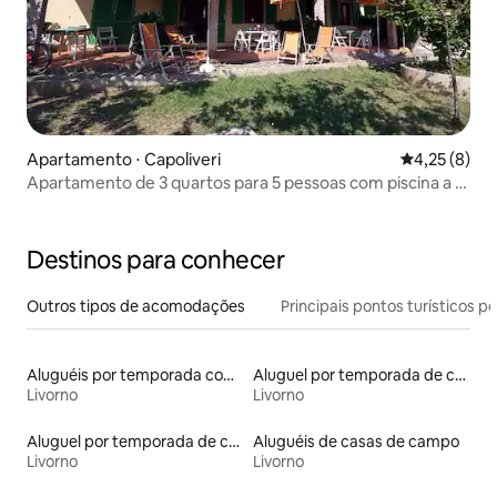
Apartamento ⋅ Capoliveri
4,25 de uma 
4,25 (8)
Apartamento de 3 quartos para 5 pessoas com piscina a 1
km da praia
Destinos para conhecer
Outros tipos de acomodações
Principais pontos turísticos po
Aluguéis por temporada com café da manhã
Aluguel por temporada de casas de hóspedes
Livorno
Livorno
Aluguel por temporada de casas de veraneio
Aluguéis de casas de campo
Livorno
Livorno