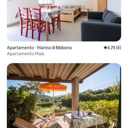
Apartamento ⋅ Marina di Bibbona
4,75 de uma 
4,75 (4)
Apartamento Maia