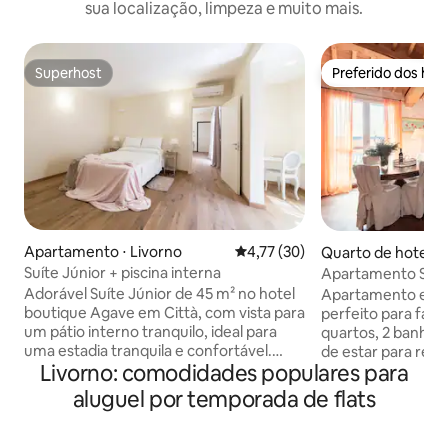
sua localização, limpeza e muito mais.
Superhost
Preferido dos hó
Superhost
Preferido dos hó
Apartamento ⋅ Livorno
4,77 de uma avaliação média de
4,77 (30)
Quarto de hotel ⋅
Suíte Júnior + piscina interna
Apartamento Supe
banheiros + piscin
Adorável Suíte Júnior de 45 m² no hotel
Apartamento espa
boutique Agave em Città, com vista para
perfeito para famí
um pátio interno tranquilo, ideal para
quartos, 2 banhei
uma estadia tranquila e confortável.
de estar para rela
Livorno: comodidades populares para
Possui um quarto duplo, uma área de
totalmente equipa
estar acolhedora com cozinha
freezer, micro-ond
aluguel por temporada de flats
totalmente equipada e um banheiro
Desfrute de 2 var
com chuveiro. Perfeito para casais ou
mar e para o pôr do
famílias pequenas, acomoda até 2
momentos especia