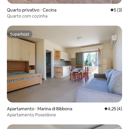
Quarto privativo ⋅ Cecina
5 de uma 
5 (3)
Quarto com cozinha
Superhost
Superhost
Apartamento ⋅ Marina di Bibbona
4,25 de uma 
4,25 (4)
Apartamento Poseidone