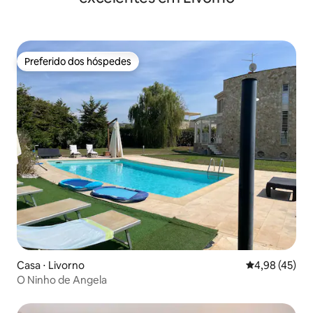
Preferido dos hóspedes
Preferido dos hóspedes
Casa ⋅ Livorno
4,98 de uma a
4,98 (45)
O Ninho de Angela