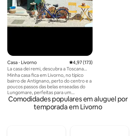
ao porto. Você encontrará inúmeros
supermercados, lo
lugares históricos
proxi
Casa ⋅ Livorno
4,97 de uma avaliação média de 
4,97 (173)
La casa dei remi, descubra a Toscana
perto do mar
Minha casa fica em Livorno, no típico
bairro de Antignano, perto do centro e a
poucos passos das belas enseadas do
Lungomare, perfeitas para um
Comodidades populares em aluguel por
mergulho e um banho de sol. Ponto de
partida estratégico para descobrir os
temporada em Livorno
tesouros da nossa cidade e as famosas
cidades de arte da Toscana. Você pode
desfrutar do nosso mar e da nossa
culinária de frutos do mar frescos. Café,
chá, chás de ervas, leite e biscoitos são