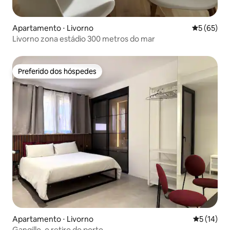
Apartamento ⋅ Livorno
5 de uma a
5 (65)
Livorno zona estádio 300 metros do mar
Preferido dos hóspedes
Preferido dos hóspedes
Apartamento ⋅ Livorno
5 de uma a
5 (14)
Gangillo, o retiro do porto