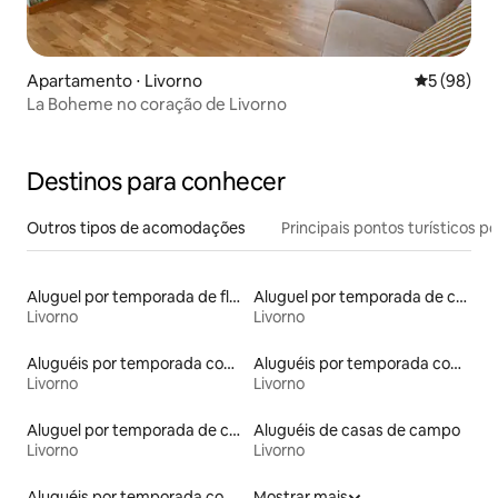
Apartamento ⋅ Livorno
5 de uma a
5 (98)
La Boheme no coração de Livorno
Destinos para conhecer
Outros tipos de acomodações
Principais pontos turísticos po
Aluguel por temporada de flats
Aluguel por temporada de casas de hóspedes
Livorno
Livorno
Aluguéis por temporada com café da manhã
Aluguéis por temporada com varanda
Livorno
Livorno
Aluguel por temporada de casas de veraneio
Aluguéis de casas de campo
Livorno
Livorno
Aluguéis por temporada com terraço
Mostrar mais