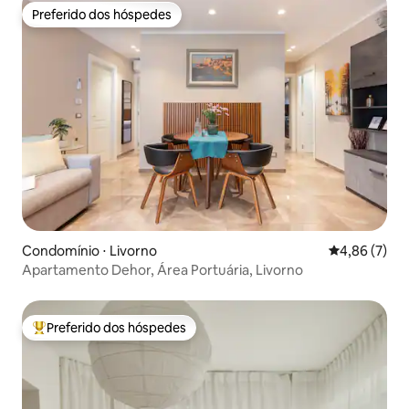
Preferido dos hóspedes
Preferido dos hóspedes
Condomínio ⋅ Livorno
4,86 de uma 
4,86 (7)
Apartamento Dehor, Área Portuária, Livorno
Preferido dos hóspedes
Entre os melhores preferidos dos hóspedes