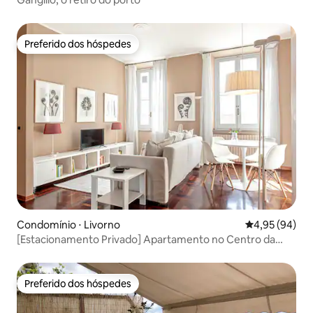
Preferido dos hóspedes
Preferido dos hóspedes
Condomínio ⋅ Livorno
4,95 de uma a
4,95 (94)
[Estacionamento Privado] Apartamento no Centro da
Cidade | Casa Kokoro
Preferido dos hóspedes
Preferido dos hóspedes