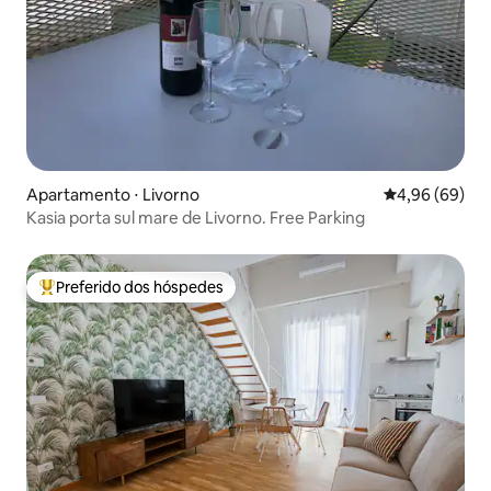
Apartamento ⋅ Livorno
4,96 de uma av
4,96 (69)
Kasia porta sul mare de Livorno. Free Parking
Preferido dos hóspedes
Entre os melhores preferidos dos hóspedes