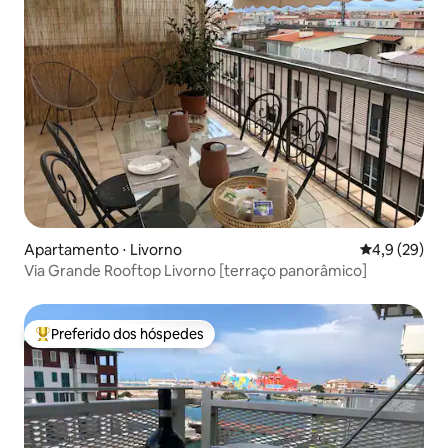
Apartamento ⋅ Livorno
4,9 de uma a
4,9 (29)
Via Grande Rooftop Livorno [terraço panorâmico]
Preferido dos hóspedes
Entre os melhores preferidos dos hóspedes