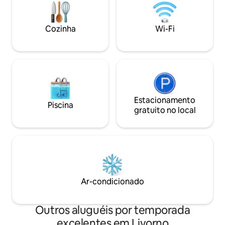
oferecidos. O bairro tranquilo e
pitoresco fica a 10 minutos de carro ou a
20 minutos de bicicleta do centro da
Cozinha
Wi-Fi
cidade.
Estacionamento
Piscina
gratuito no local
Ar-condicionado
Outros aluguéis por temporada
excelentes em Livorno