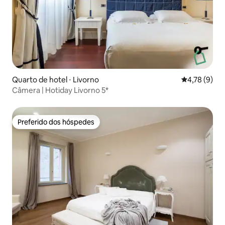
Quarto de hotel ⋅ Livorno
4,78 de uma 
4,78 (9)
Câmera | Hotiday Livorno 5*
Preferido dos hóspedes
Preferido dos hóspedes