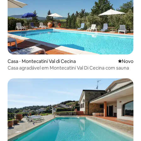
Casa ⋅ Montecatini Val di Cecina
Novo lugar
Novo
Casa agradável em Montecatini Val Di Cecina com sauna