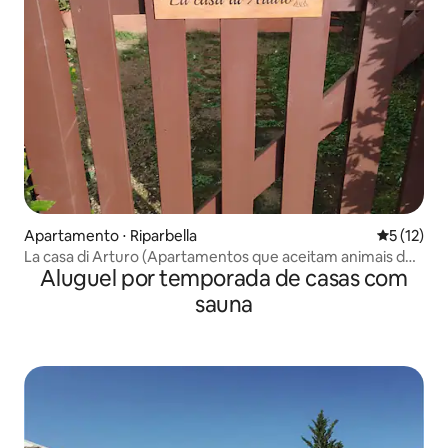
Apartamento ⋅ Riparbella
5 de uma a
5 (12)
La casa di Arturo (Apartamentos que aceitam animais de
Aluguel por temporada de casas com
estimação)
sauna