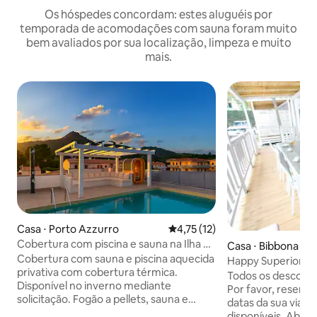
Os hóspedes concordam: estes aluguéis por
temporada de acomodações com sauna foram muito
bem avaliados por sua localização, limpeza e muito
mais.
Casa ⋅ Porto Azzurro
4,75 de uma avaliação média de
4,75 (12)
Cobertura com piscina e sauna na Ilha de
Casa ⋅ Bibbona
Elba
Cobertura com sauna e piscina aquecida
Happy Superior d
privativa com cobertura térmica.
Todos os descontos
Disponível no inverno mediante
Por favor, reserve
solicitação. Fogão a pellets, sauna e
datas da sua viag
piscina para o circuito Kneipp. A 5
disponíveis. Abaixo