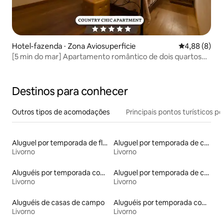
Hotel-fazenda ⋅ Zona Aviosuperficie
4,88 de uma 
4,88 (8)
[5 min do mar] Apartamento romântico de dois quartos
em fazenda
Destinos para conhecer
Outros tipos de acomodações
Principais pontos turísticos po
Aluguel por temporada de flats
Aluguel por temporada de casas de hóspedes
Livorno
Livorno
Aluguéis por temporada com café da manhã
Aluguel por temporada de casas de veraneio
Livorno
Livorno
Aluguéis de casas de campo
Aluguéis por temporada com acesso à praia
Livorno
Livorno