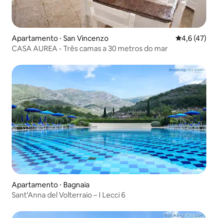
Apartamento ⋅ San Vincenzo
4,6 de uma a
4,6 (47)
CASA AUREA - Três camas a 30 metros do mar
Apartamento ⋅ Bagnaia
Sant'Anna del Volterraio – I Lecci 6