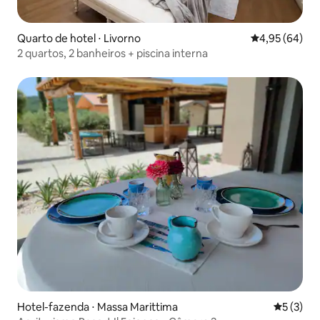
Quarto de hotel ⋅ Livorno
4,95 de uma a
4,95 (64)
2 quartos, 2 banheiros + piscina interna
Hotel-fazenda ⋅ Massa Marittima
5 de uma 
5 (3)