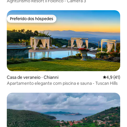
Agriturismo Resort Il Foionco - Câmera 3
Preferido dos hóspedes
Preferido dos hóspedes
Casa de veraneio ⋅ Chianni
4,9 de uma a
4,9 (41)
Apartamento elegante com piscina e sauna - Tuscan Hills