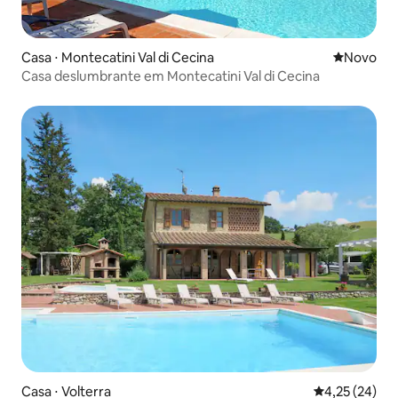
Casa ⋅ Montecatini Val di Cecina
Novo lugar
Novo
Casa deslumbrante em Montecatini Val di Cecina
Casa ⋅ Volterra
4,25 de uma a
4,25 (24)