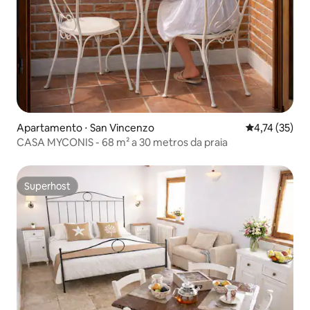
Apartamento ⋅ San Vincenzo
4,74 de uma a
4,74 (35)
CASA MYCONIS - 68 m² a 30 metros da praia
Superhost
Superhost