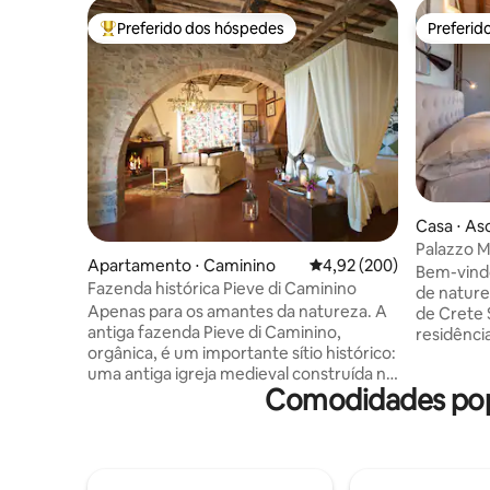
Preferido dos hóspedes
Preferid
Entre os melhores preferidos dos hóspedes
Preferid
Casa ⋅ As
Palazzo Mo
Apartamento ⋅ Caminino
4,92 de uma avaliação m
4,92 (200)
Crete Sen
Bem-vindo
Fazenda histórica Pieve di Caminino
de nature
Apenas para os amantes da natureza. A
de Crete S
antiga fazenda Pieve di Caminino,
residência
orgânica, é um importante sítio histórico:
deslumbra
uma antiga igreja medieval construída no
Senesi. Pe
Comodidades popu
cruzamento de duas estradas romanas,
que procur
que abrigou dois santos (a igreja do
localizaçã
século XII é hoje um museu privado, que
áreas viz
pode ser visitado pelos hóspedes,
excursões
mediante agendamento). Hoje abrange
as aldeias