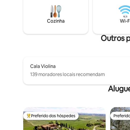
200 hectares de propriedade privada
degustar o
cercada, localizada em uma colina
mergulhar
panorâmica. Sete acomodações
região fa
compartilham uma propriedade com
Cozinha
Wi-F
piscina (sazonal), dois lagos, um olival
centenário, vinhedo e uma floresta de
cortiça.
Outros p
Cala Violina
139 moradores locais recomendam
Alugu
Preferido dos hóspedes
Preferid
Entre os melhores preferidos dos hóspedes
Preferid