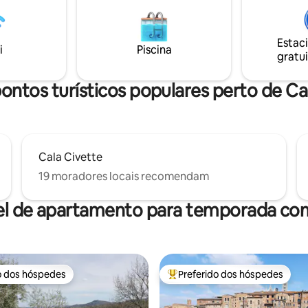
s deliciosos vinhos locais e
oliveiras que têm centenas de 
 na cultura e na história desta
encantadora casa aconchegante
scinante.
carinhosamente renovada co
Estac
i
Piscina
gosto e simplicidade.
gratui
ontos turísticos populares perto de Cal
Cala Civette
19 moradores locais recomendam
el de apartamento para temporada com
o dos hóspedes
Preferido dos hóspedes
o dos hóspedes
Entre os melhores preferidos d