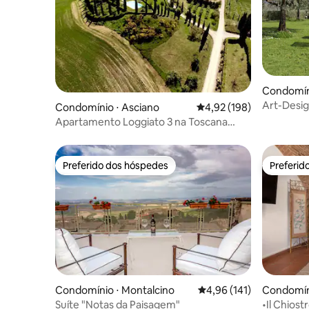
Condomín
Art-Desig
Condomínio ⋅ Asciano
4,92 de uma avaliação m
4,92 (198)
Apartamento Loggiato 3 na Toscana
perto de Siena
Preferido dos hóspedes
Preferid
Preferido dos hóspedes
Preferid
Condomínio ⋅ Montalcino
4,96 de uma avaliação m
4,96 (141)
Condomíni
Suíte "Notas da Paisagem"
•Il Chios