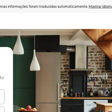
mas informações foram traduzidas automaticamente. 
Mostrar idioma
ito
ore-os usando as seta para cima e para baixo do teclado ou tocando e