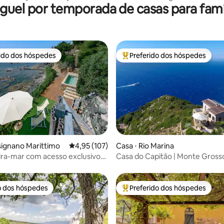
guel por temporada de casas para famí
rido dos hóspedes
Preferido dos hóspedes
 melhores preferidos dos hóspedes
Entre os melhores preferidos d
édia de 5, 140 avaliações
signano Marittimo
4,95 de uma avaliação média de 5, 107 avalia
4,95 (107)
Casa ⋅ Rio Marina
ira-mar com acesso exclusivo
Casa do Capitão | Monte Grosso
o dos hóspedes
Preferido dos hóspedes
o dos hóspedes
Entre os melhores preferidos d