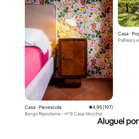
Casa ⋅ Po
Palheiro 
vista para
Casa ⋅ Pievescola
4,95 de uma avaliação m
4,95 (197)
Borgo Ripostena – nº 8 Casa Vecchia
Aluguel po