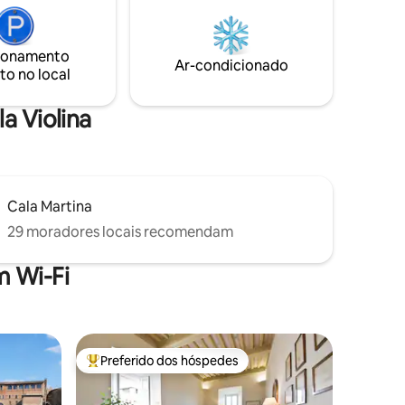
um cenário idílico e encantador para suas
anos. Esta
férias. Nossa pousada está localizada em
 já foi
um dos pavilhões de jardim da vila.
m bom
ionamento
Ar-condicionado
to no local
a Violina
Cala Martina
29 moradores locais recomendam
 Wi-Fi
Preferido dos hóspedes
os hóspedes
Entre os melhores preferidos dos hóspedes