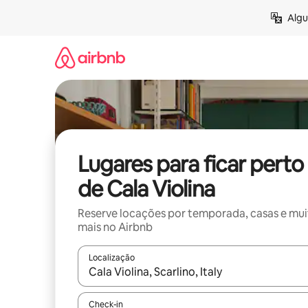
Pular
Algu
para
o
conteúdo
Lugares para ficar perto
de Cala Violina
Reserve locações por temporada, casas e mu
mais no Airbnb
Localização
Quando os resultados estiverem disponíveis, expl
Check-in