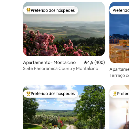
Preferido dos hóspedes
Preferid
Entre os melhores preferidos dos hóspedes
Preferid
Apartamento ⋅ Montalcino
4,9 de uma avaliação m
4,9 (400)
Suíte Panorâmica Country Montalcino
Apartamen
Terraço c
Preferido dos hóspedes
Prefe
Entre os melhores preferidos dos hóspedes
Entre os