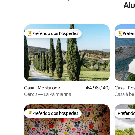
Alu
Siena
Preferido dos hóspedes
Prefe
Entre os melhores preferidos dos hóspedes
Entre os
Casa ⋅ Montaione
4,96 de uma avaliação m
4,96 (140)
Casa ⋅ Ro
Cercis — La Palmierina
Casa à be
ao mar
Preferido dos hóspedes
Preferid
Entre os melhores preferidos dos hóspedes
Preferid