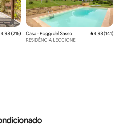
ções
,98 de uma avaliação média de 5, 215 avaliações
4,98 (215)
Casa ⋅ Poggi del Sasso
4,93 de uma avaliação 
4,93 (141)
RESIDÊNCIA LECCIONE
ondicionado