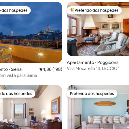
o dos hóspedes
Preferido dos hóspedes
o dos hóspedes
Entre os melhores preferidos d
édia de 5, 400 avaliações
Apartamento ⋅ Poggibonsi
Villa Mocarello "IL LECCIO"
to ⋅ Siena
4,86 de uma avaliação média de 5, 198 avalia
4,86 (198)
om vista para Siena
rido dos hóspedes
Preferido dos hóspedes
 melhores preferidos dos hóspedes
Preferido dos hóspedes