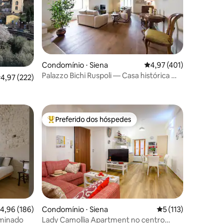
Condomínio ⋅ Siena
4,97 de uma avaliação 
4,97 (401)
ções
Palazzo Bichi Ruspoli — Casa histórica —
,97 de uma avaliação média de 5, 222 avaliações
4,97 (222)
Muito central
Preferido dos hóspedes
Entre os melhores preferidos dos hóspedes
ções
Condomínio ⋅ Siena
5 de uma avaliação 
5 (113)
,96 de uma avaliação média de 5, 186 avaliações
4,96 (186)
Lady Camollia Apartment no centro
uminado