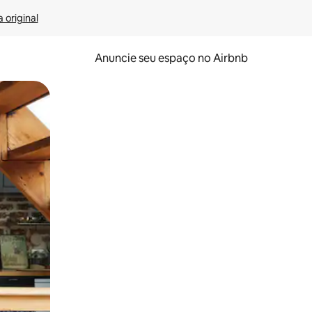
 original
Anuncie seu espaço no Airbnb
 deslizando o dedo na tela.