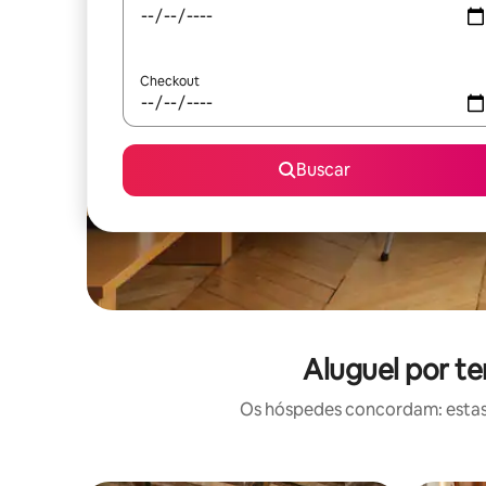
Checkout
Buscar
Aluguel por t
Os hóspedes concordam: estas