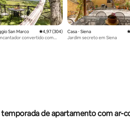
ggio San Marco
4,97 de uma avaliação média de 5, 304 avalia
4,97 (304)
Casa ⋅ Siena
4
encantador convertido com
Jardim secreto em Siena
 as colinas de Chianti
édia de 5, 197 avaliações
r temporada de apartamento com ar-c