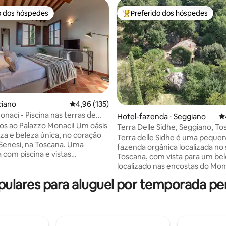
o dos hóspedes
Preferido dos hóspedes
o dos hóspedes
Entre os melhores preferidos d
ciano
4,96 de uma avaliação média de 5, 135 avalia
4,96 (135)
naci - Piscina nas terras de
Hotel-fazenda ⋅ Seggiano
4
édia de 5, 200 avaliações
esi
s ao Palazzo Monaci! Um oásis
Terra Delle Sidhe, Seggiano, T
za e beleza única, no coração
Terra delle Sidhe é uma peque
enesi, na Toscana. Uma
fazenda orgânica localizada no 
 com piscina e vistas
Toscana, com vista para um bel
ntes sobre as terras de Crete
localizado nas encostas do Mo
rfeito para casais ou famílias
Amiata, entre as cidades medie
lares para aluguel por temporada pert
am férias relaxantes. A
Castel del Piano e Seggiano. Uma casa de
o é perfeita para explorar as
pedra de secador de castanha 
inhas. Você pode fazer
anos em uso até 30 anos atrás, 
 pela paisagem toscana, visitar
férias que oferecemos está ce
 medievais características,
uma floresta orgânica de casta