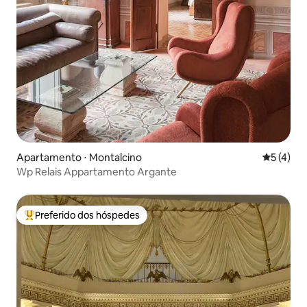
Apartamento ⋅ Montalcino
5 de uma 
5 (4)
Wp Relais Appartamento Argante
Preferido dos hóspedes
Entre os melhores preferidos dos hóspedes