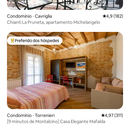
Condomínio ⋅ Cavriglia
4,9 de uma av
4,9 (182)
Chianti La Pruneta, apartamento Michelangelo
Preferido dos hóspedes
Entre os melhores preferidos dos hóspedes
Condomínio ⋅ Torrenieri
4,97 de uma av
4,97 (311)
[9 minutos de Montalcino] Casa Elegante Mafalda