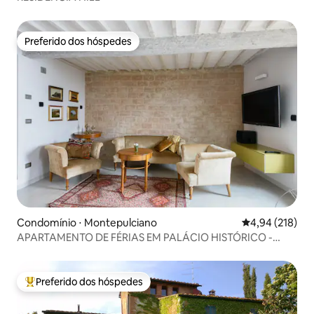
Preferido dos hóspedes
Preferido dos hóspedes
Condomínio ⋅ Montepulciano
4,94 de uma av
4,94 (218)
APARTAMENTO DE FÉRIAS EM PALÁCIO HISTÓRICO -
MARINA
Preferido dos hóspedes
Entre os melhores preferidos dos hóspedes