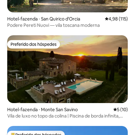
Hotel-fazenda ⋅ San Quirico d'Orcia
4,98 de uma av
4,98 (115)
Podere Pereti Nuovi — vila toscana moderna
Preferido dos hóspedes
Preferido dos hóspedes
Hotel-fazenda ⋅ Monte San Savino
5 de uma a
5 (10)
Vila de luxo no topo da colina | Piscina de borda infinita,
sauna, vista