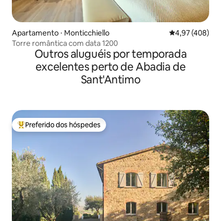
Apartamento ⋅ Monticchiello
4,97 de uma av
4,97 (408)
Torre romântica com data 1200
Outros aluguéis por temporada
excelentes perto de Abadia de
Sant'Antimo
Preferido dos hóspedes
Entre os melhores preferidos dos hóspedes