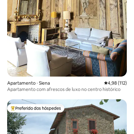
Apartamento ⋅ Siena
4,98 de uma av
4,98 (112)
Apartamento com afrescos de luxo no centro histórico
Preferido dos hóspedes
Entre os melhores preferidos dos hóspedes