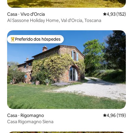
Casa ⋅ Vivo d’Orcia
4,93 de uma av
4,93 (152)
Al Sassone Holiday Home, Val d'Orcia, Toscana
Preferido dos hóspedes
Entre os melhores preferidos dos hóspedes
Casa ⋅ Rigomagno
4,96 de uma av
4,96 (119)
Casa Rigomagno Siena