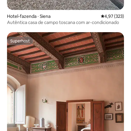
Hotel-fazenda ⋅ Siena
4,97 de uma av
4,97 (323)
Autêntica casa de campo toscana com ar-condicionado
Superhost
Superhost