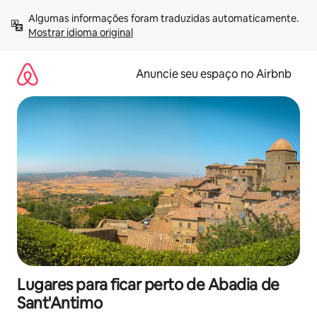
Pular
Algumas informações foram traduzidas automaticamente. 
para
Mostrar idioma original
o
conteúdo
Anuncie seu espaço no Airbnb
Lugares para ficar perto de Abadia de
Sant'Antimo