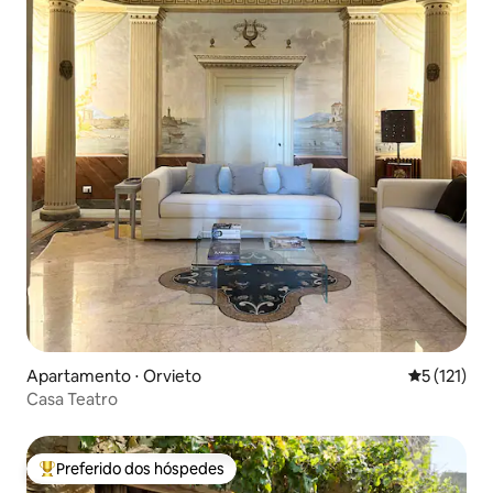
Apartamento ⋅ Orvieto
5 de uma av
5 (121)
Casa Teatro
Preferido dos hóspedes
Entre os melhores preferidos dos hóspedes