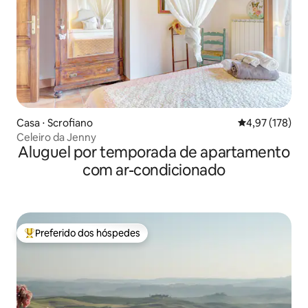
Casa ⋅ Scrofiano
4,97 de uma av
4,97 (178)
Celeiro da Jenny
Aluguel por temporada de apartamento
com ar-condicionado
Preferido dos hóspedes
Entre os melhores preferidos dos hóspedes