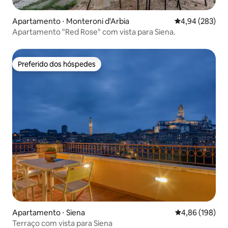
Apartamento ⋅ Monteroni d'Arbia
4,94 de uma ava
4,94 (283)
Apartamento "Red Rose" com vista para Siena.
Preferido dos hóspedes
Preferido dos hóspedes
Apartamento ⋅ Siena
4,86 de uma av
4,86 (198)
Terraço com vista para Siena