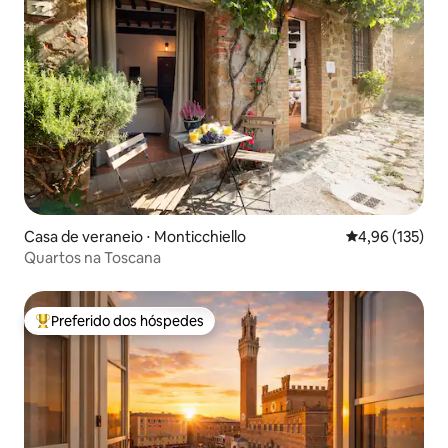
Casa de veraneio ⋅ Monticchiello
4,96 de uma av
4,96 (135)
Quartos na Toscana
Preferido dos hóspedes
Entre os melhores preferidos dos hóspedes