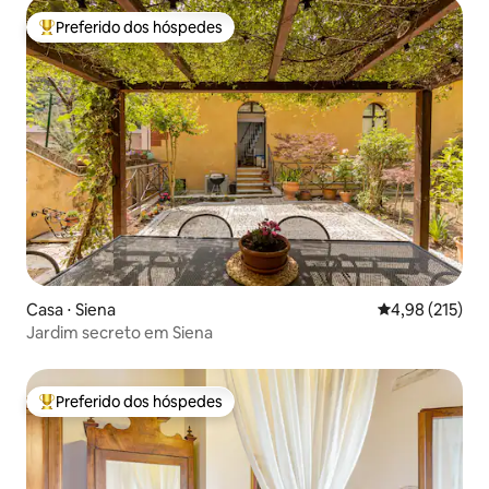
Preferido dos hóspedes
Entre os melhores preferidos dos hóspedes
Casa ⋅ Siena
4,98 de uma av
4,98 (215)
Jardim secreto em Siena
Preferido dos hóspedes
Entre os melhores preferidos dos hóspedes