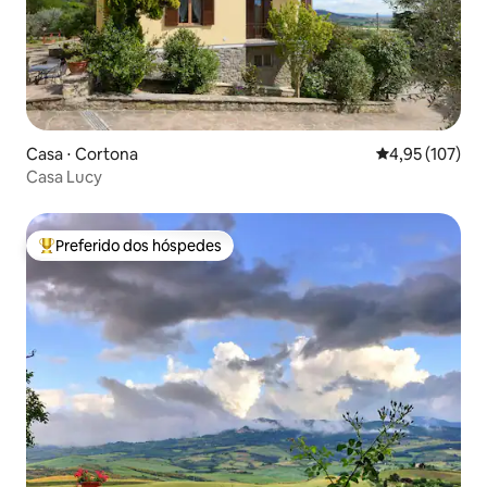
Casa ⋅ Cortona
4,95 de uma av
4,95 (107)
Casa Lucy
Preferido dos hóspedes
Entre os melhores preferidos dos hóspedes