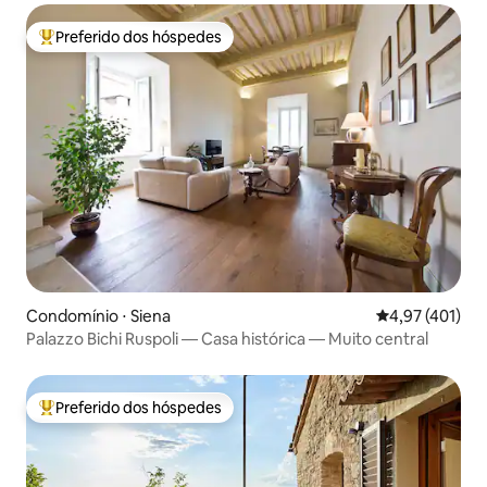
Preferido dos hóspedes
Entre os melhores preferidos dos hóspedes
Condomínio ⋅ Siena
4,97 de uma av
4,97 (401)
Palazzo Bichi Ruspoli — Casa histórica — Muito central
Preferido dos hóspedes
Entre os melhores preferidos dos hóspedes