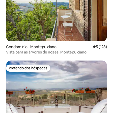
Condomínio ⋅ Montepulciano
5 de uma av
5 (128)
Vista para as árvores de nozes, Montepulciano
Preferido dos hóspedes
Preferido dos hóspedes