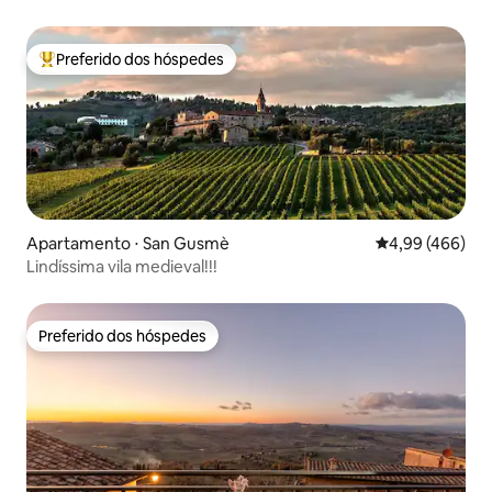
Preferido dos hóspedes
Entre os melhores preferidos dos hóspedes
Apartamento ⋅ San Gusmè
4,99 de uma ava
4,99 (466)
Lindíssima vila medieval!!!
Preferido dos hóspedes
Preferido dos hóspedes