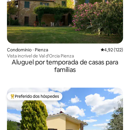
Condomínio ⋅ Pienza
4,92 de uma av
4,92 (122)
Vista incrível de Val d'Orcia Pienza
Aluguel por temporada de casas para
famílias
Preferido dos hóspedes
Entre os melhores preferidos dos hóspedes