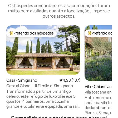
Os hóspedes concordam: estas acomodações foram
muito bem avaliadas quanto a localização, limpeza e
outros aspectos.
Preferido dos hóspedes
Preferido dos 
Entre os melhores preferidos dos hóspedes
Entre os melhore
Casa ⋅ Simignano
4,98 de uma avaliação média de 
4,98 (187)
Casa al Gianni – Il Fienile di Simignano
Vila ⋅ Chianciano 
Transformado a partir de um antigo
Vila toscana enca
celeiro, este refúgio de luxo oferece 5
família e amigos
Apto enorme e ch
quartos, 4 banheiros, uma cozinha
andar da vila tosc
grande e totalmente equipada, uma sala
deslumbrante! Vis
de estar espaçosa, um amplo jardim
Pienza, Siena, exp
privativo com estacionamento, uma
vinhedos e fontes