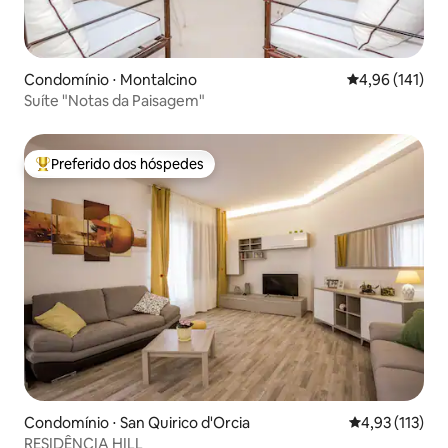
Condomínio ⋅ Montalcino
4,96 de uma av
4,96 (141)
Suíte "Notas da Paisagem"
Preferido dos hóspedes
Entre os melhores preferidos dos hóspedes
Condomínio ⋅ San Quirico d'Orcia
4,93 de uma av
4,93 (113)
RESIDÊNCIA HILL