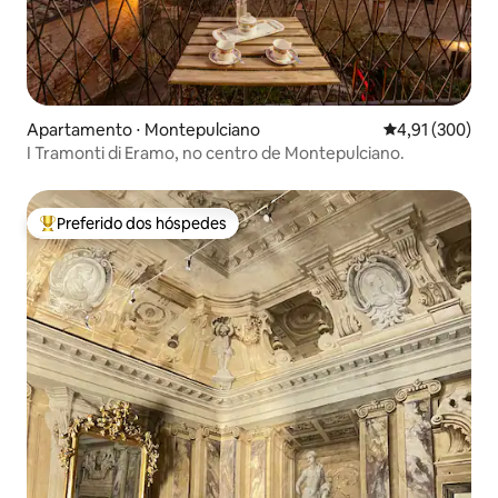
Apartamento ⋅ Montepulciano
4,91 de uma av
4,91 (300)
I Tramonti di Eramo, no centro de Montepulciano.
Preferido dos hóspedes
Entre os melhores preferidos dos hóspedes