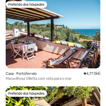
Preferido dos hóspedes
Preferido dos hóspedes
Casa ⋅ Portoferraio
4,77 de uma a
4,77 (94)
Maravilhosa Villetta com vista para o mar
Preferido dos hóspedes
Preferido dos hóspedes