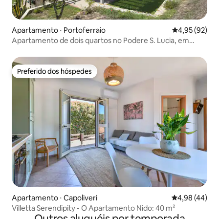
Apartamento ⋅ Portoferraio
4,95 de uma a
4,95 (92)
Apartamento de dois quartos no Podere S. Lucia, em
Carene
Preferido dos hóspedes
Preferido dos hóspedes
Apartamento ⋅ Capoliveri
4,98 de uma a
4,98 (44)
Villetta Serendipity - O Apartamento Nido: 40 m²
Outros aluguéis por temporada