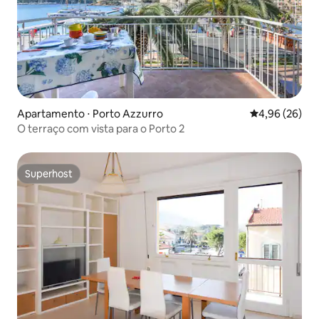
Apartamento ⋅ Porto Azzurro
4,96 de uma a
4,96 (26)
O terraço com vista para o Porto 2
Superhost
Superhost