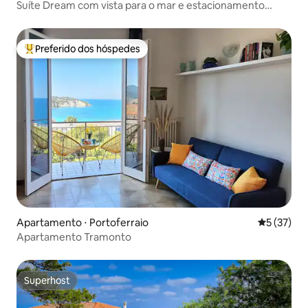
Suíte Dream com vista para o mar e estacionamento
privativo
Preferido dos hóspedes
Entre os melhores preferidos dos hóspedes
Apartamento ⋅ Portoferraio
5 de uma a
5 (37)
Apartamento Tramonto
Superhost
Superhost