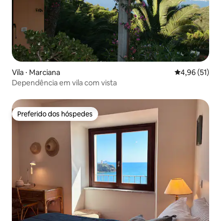
Vila ⋅ Marciana
4,96 de uma a
4,96 (51)
Dependência em vila com vista
Preferido dos hóspedes
Preferido dos hóspedes