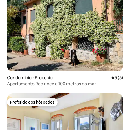
Condomínio ⋅ Procchio
5 de uma 
5 (5)
Apartamento Redinoce a 100 metros do mar
Preferido dos hóspedes
Preferido dos hóspedes