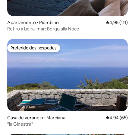
Apartamento ⋅ Piombino
4,95 de uma av
4,95 (111)
Retiro à beira-mar: Borgo alla Noce
Preferido dos hóspedes
Preferido dos hóspedes
Casa de veraneio ⋅ Marciana
4,94 de uma a
4,94 (65)
"la Ginestra"