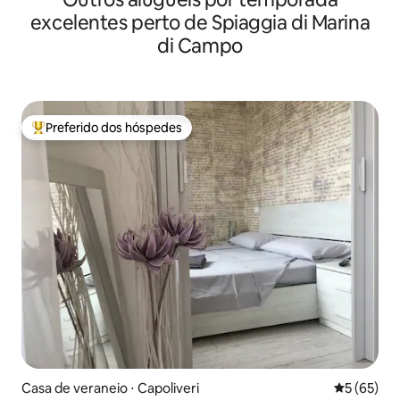
excelentes perto de Spiaggia di Marina
di Campo
Preferido dos hóspedes
Entre os melhores preferidos dos hóspedes
Casa de veraneio ⋅ Capoliveri
5 de uma a
5 (65)