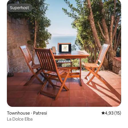
Superhost
Superhost
Townhouse ⋅ Patresi
4,93 de uma a
4,93 (15)
La Dolce Elba