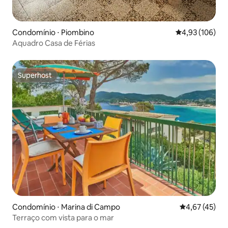
Condomínio ⋅ Piombino
4,93 de uma av
4,93 (106)
Aquadro Casa de Férias
Superhost
Superhost
Condomínio ⋅ Marina di Campo
4,67 de uma a
4,67 (45)
Terraço com vista para o mar