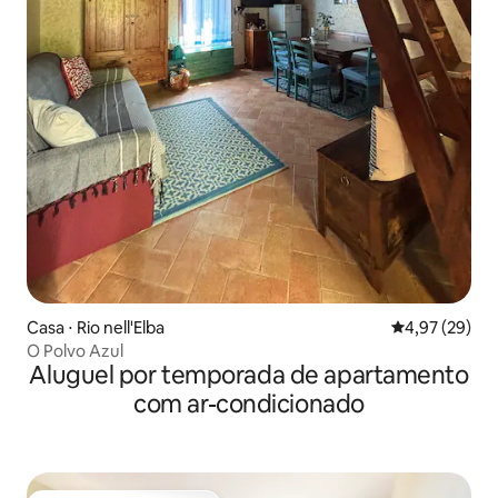
Casa ⋅ Rio nell'Elba
4,97 de uma a
4,97 (29)
O Polvo Azul
Aluguel por temporada de apartamento
com ar-condicionado