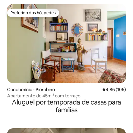
Preferido dos hóspedes
Preferido dos hóspedes
Condomínio ⋅ Piombino
4,86 de uma av
4,86 (106)
Apartamento de 45m ² com terraço
Aluguel por temporada de casas para
famílias