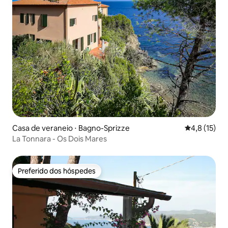
Casa de veraneio ⋅ Bagno-Sprizze
4,8 de uma a
4,8 (15)
La Tonnara - Os Dois Mares
Preferido dos hóspedes
Preferido dos hóspedes