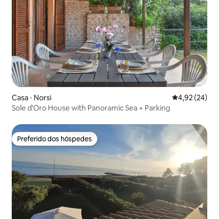
Casa ⋅ Norsi
4,92 de uma a
4,92 (24)
Sole d'Oro House with Panoramic Sea + Parking
Preferido dos hóspedes
Preferido dos hóspedes