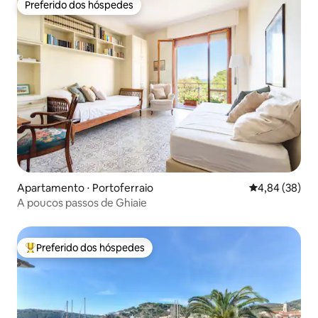
Preferido dos hóspedes
Preferido dos hóspedes
Apartamento ⋅ Portoferraio
4,84 de uma a
4,84 (38)
A poucos passos de Ghiaie
Preferido dos hóspedes
Entre os melhores preferidos dos hóspedes