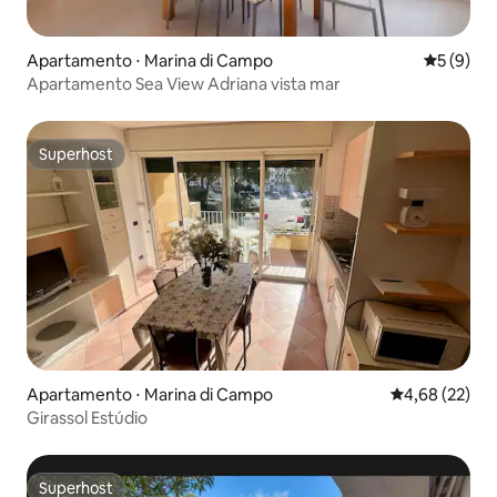
Apartamento ⋅ Marina di Campo
5 de uma 
5 (9)
Apartamento Sea View Adriana vista mar
Superhost
Superhost
Apartamento ⋅ Marina di Campo
4,68 de uma a
4,68 (22)
Girassol Estúdio
Superhost