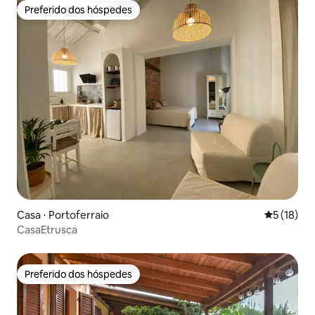
Preferido dos hóspedes
Preferido dos hóspedes
Casa ⋅ Portoferraio
5 de uma a
5 (18)
CasaEtrusca
Preferido dos hóspedes
Preferido dos hóspedes