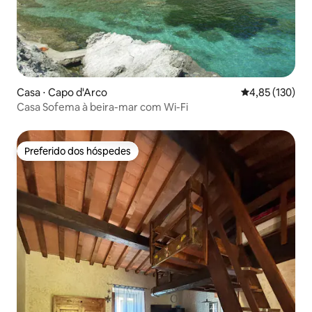
Casa ⋅ Capo d'Arco
4,85 de uma av
4,85 (130)
Casa Sofema à beira-mar com Wi-Fi
Preferido dos hóspedes
Preferido dos hóspedes