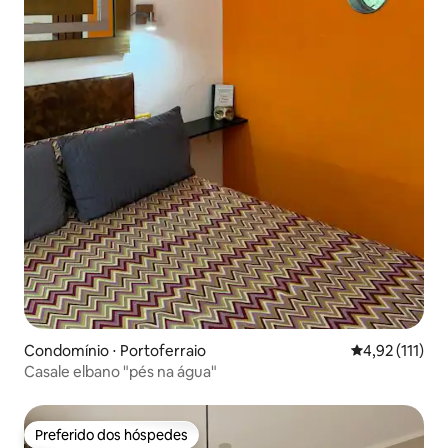
Condomínio ⋅ Portoferraio
4,92 de uma av
4,92 (111)
Casale elbano "pés na água"
Preferido dos hóspedes
Preferido dos hóspedes