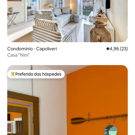
Condomínio ⋅ Capoliveri
4,96 de uma a
4,96 (23)
Casa "Nini"
Preferido dos hóspedes
Entre os melhores preferidos dos hóspedes