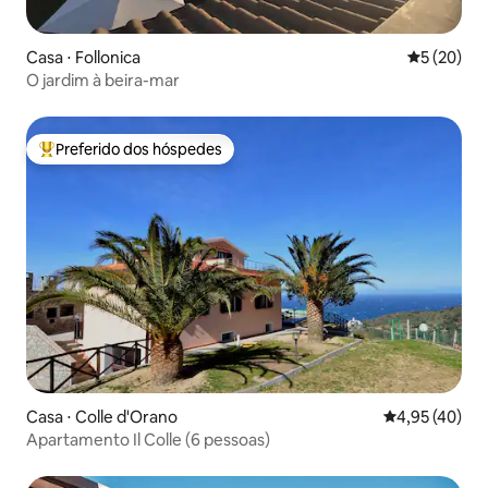
Casa ⋅ Follonica
5 de uma a
5 (20)
O jardim à beira-mar
Preferido dos hóspedes
Entre os melhores preferidos dos hóspedes
Casa ⋅ Colle d'Orano
4,95 de uma a
4,95 (40)
Apartamento Il Colle (6 pessoas)