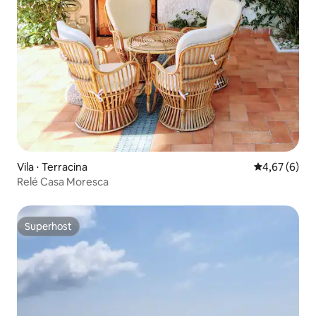
Vila ⋅ Terracina
4,67 de uma 
4,67 (6)
Relé Casa Moresca
Superhost
Superhost