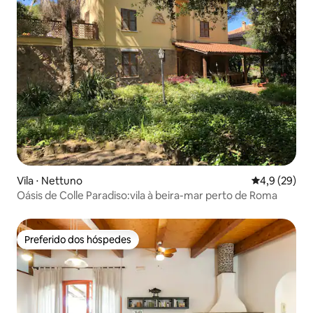
Vila ⋅ Nettuno
4,9 de uma a
4,9 (29)
Oásis de Colle Paradiso:vila à beira-mar perto de Roma
Preferido dos hóspedes
Preferido dos hóspedes