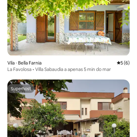
Vila ⋅ Bella Farnia
5 de uma 
5 (6)
La Favolosa • Villa Sabaudia a apenas 5 min do mar
Superhost
Superhost