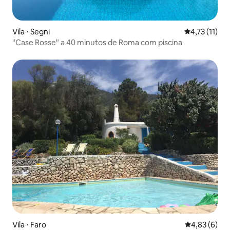
Vila ⋅ Segni
4,73 de uma a
4,73 (11)
"Case Rosse" a 40 minutos de Roma com piscina
Vila ⋅ Faro
4,83 de uma 
4,83 (6)