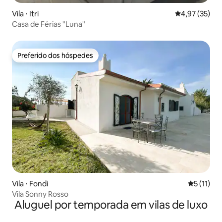
Vila ⋅ Itri
4,97 de uma a
4,97 (35)
Casa de Férias "Luna"
Preferido dos hóspedes
Preferido dos hóspedes
Vila ⋅ Fondi
5 de uma a
5 (11)
Vila Sonny Rosso
Aluguel por temporada em vilas de luxo