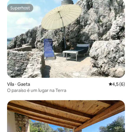
Superhost
Superhost
Vila ⋅ Gaeta
4,5 de uma 
4,5 (6)
O paraíso é um lugar na Terra