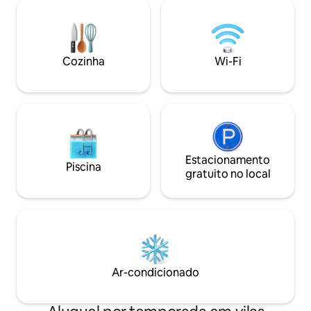
outros importantes
2 lagos tornam os Castelos realmente
Com seu jardim en
fascinantes, o primeiro menor está
confortáveis e área
localizado entre Genzano e Nemi. O
o Omnia Maris é a 
custo da limpeza final é de 100 euros, a
descobrir a beleza
serem pagos em dinheiro no local.
Cozinha
Wi-Fi
Estacionamento
Piscina
gratuito no local
Ar-condicionado