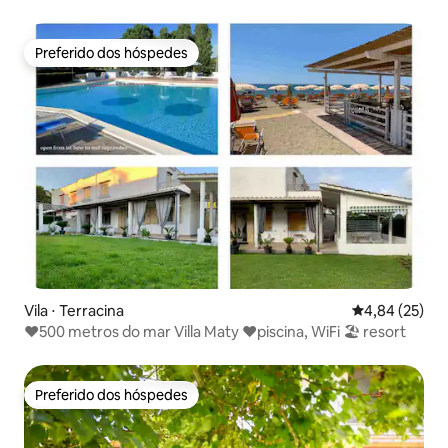
Roma
Preferido dos hóspedes
Preferido dos hóspedes
Vila ⋅ Terracina
4,84 de uma a
4,84 (25)
❤️500 metros do mar Villa Maty ❤️piscina, WiFi 🏖 resort
Preferido dos hóspedes
Preferido dos hóspedes