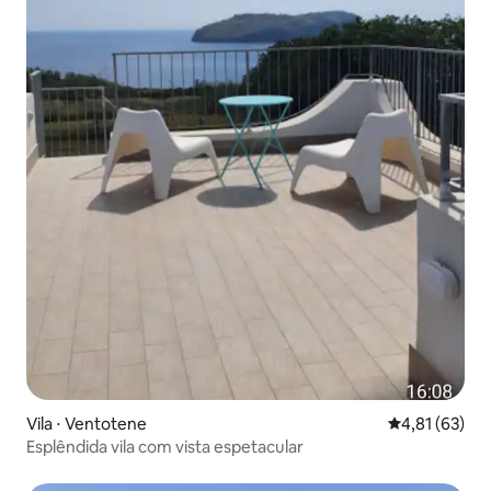
Vila ⋅ Ventotene
4,81 de uma a
4,81 (63)
Esplêndida vila com vista espetacular