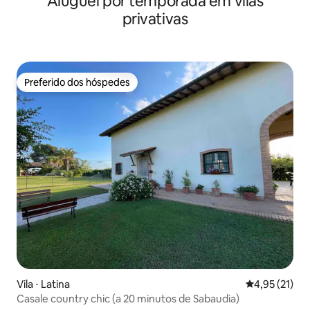
Aluguel por temporada em vilas
privativas
Preferido dos hóspedes
Preferido dos hóspedes
Vila ⋅ Latina
4,95 de uma a
4,95 (21)
Casale country chic (a 20 minutos de Sabaudia)