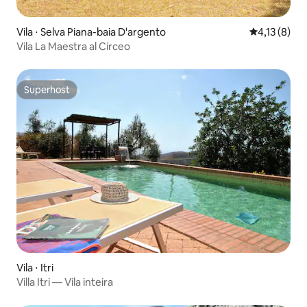
Vila ⋅ Selva Piana-baia D'argento
4,13 de uma 
4,13 (8)
Vila La Maestra al Circeo
Superhost
Superhost
Vila ⋅ Itri
Villa Itri — Vila inteira