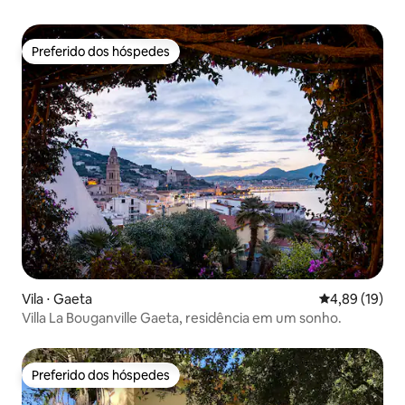
Preferido dos hóspedes
Preferido dos hóspedes
Vila ⋅ Gaeta
4,89 de uma a
4,89 (19)
Villa La Bouganville Gaeta, residência em um sonho.
Preferido dos hóspedes
Preferido dos hóspedes