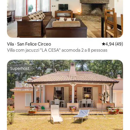
Vila ⋅ San Felice Circeo
4,94 de uma a
4,94 (49)
Villa com jacuzzi "LA CESA" acomoda 2 a 8 pessoas
Superhost
Superhost