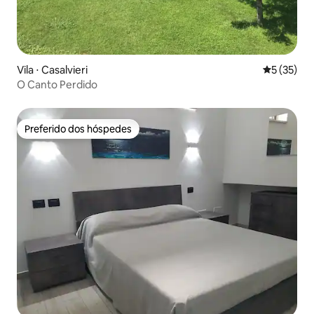
Vila ⋅ Casalvieri
5 de uma a
5 (35)
O Canto Perdido
Preferido dos hóspedes
Preferido dos hóspedes