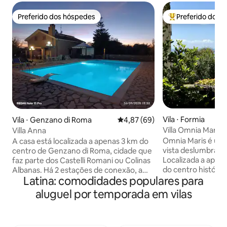
Preferido dos hóspedes
Preferido dos 
Preferido dos hóspedes
Entre os melhore
Vila ⋅ Formia
Vila ⋅ Genzano di Roma
4,87 de uma avaliação média de
4,87 (69)
Villa Omnia Maris
Villa Anna
Omnia Maris é uma
A casa está localizada a apenas 3 km do
vista deslumbrant
centro de Genzano di Roma, cidade que
Localizada a apena
faz parte dos Castelli Romani ou Colinas
do centro históri
Albanas. Há 2 estações de conexão, a
Latina: comodidades populares para
curta distância de 
primeira está localizada em Cecchina,
desfruta de uma lo
que fica a cerca de 2 km e meio; A outra
aluguel por temporada em vilas
longo da costa do 
está localizada em Campoleone, de
Localizada entre 
onde o trem parte para Roma a cada
oferece acesso fác
hora e chega em apenas 20 minutos. Os