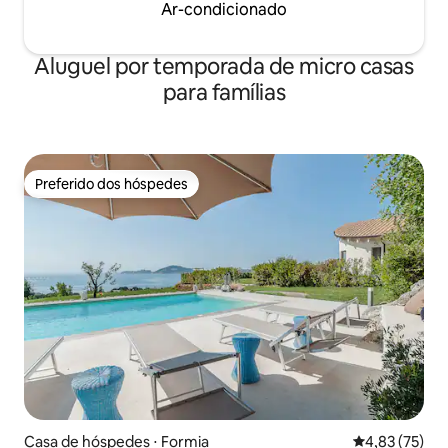
Ar-condicionado
Aluguel por temporada de micro casas
para famílias
Preferido dos hóspedes
Preferido dos hóspedes
Casa de hóspedes ⋅ Formia
4,83 de uma a
4,83 (75)