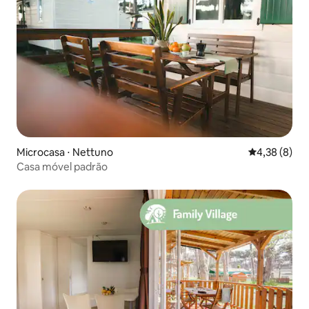
Microcasa ⋅ Nettuno
4,38 de uma 
4,38 (8)
Casa móvel padrão