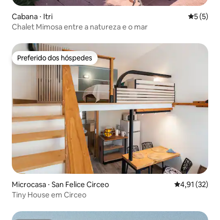
Cabana ⋅ Itri
5 de uma 
5 (5)
Chalet Mimosa entre a natureza e o mar
Preferido dos hóspedes
Preferido dos hóspedes
Microcasa ⋅ San Felice Circeo
4,91 de uma a
4,91 (32)
Tiny House em Circeo