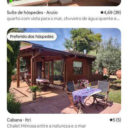
Suíte de hóspedes ⋅ Anzio
4,69 de uma a
4,69 (39)
quarto com vista para o mar, chuveiro de água quente e
cozinha no jardim
Preferido dos hóspedes
Preferido dos hóspedes
Cabana ⋅ Itri
5 de uma 
5 (5)
Chalet Mimosa entre a natureza e o mar