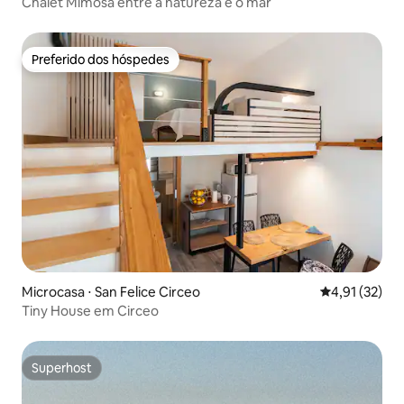
Chalet Mimosa entre a natureza e o mar
Preferido dos hóspedes
Preferido dos hóspedes
Microcasa ⋅ San Felice Circeo
4,91 de uma a
4,91 (32)
Tiny House em Circeo
Superhost
Superhost