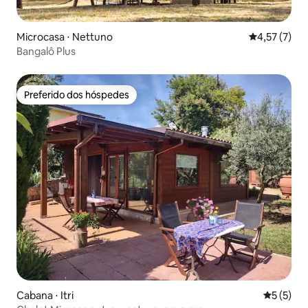
Microcasa ⋅ Nettuno
4,57 de uma 
4,57 (7)
Bangalô Plus
Preferido dos hóspedes
Preferido dos hóspedes
Cabana ⋅ Itri
5 de uma 
5 (5)