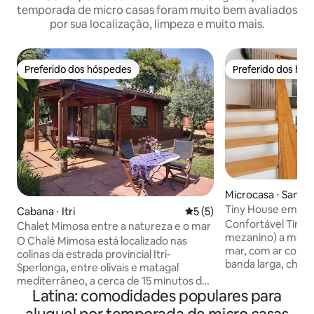
temporada de micro casas foram muito bem avaliados
por sua localização, limpeza e muito mais.
Preferido dos hóspedes
Preferido dos hó
Preferido dos hóspedes
Preferido dos hó
Microcasa ⋅ San Fe
Tiny House em Ci
Cabana ⋅ Itri
5 de uma avaliação média d
5 (5)
Confortável Tiny 
Chalet Mimosa entre a natureza e o mar
mezanino) a meno
O Chalé Mimosa está localizado nas
mar, com ar condi
colinas da estrada provincial Itri-
banda larga, churr
Sperlonga, entre olivais e matagal
para convivência ao
mediterrâneo, a cerca de 15 minutos da
estacionamento pr
Latina: comodidades populares para
Riviera de Ulisses e das belas praias das
está localizado a 
aldeias de Sperlonga e Gaeta. O chalé