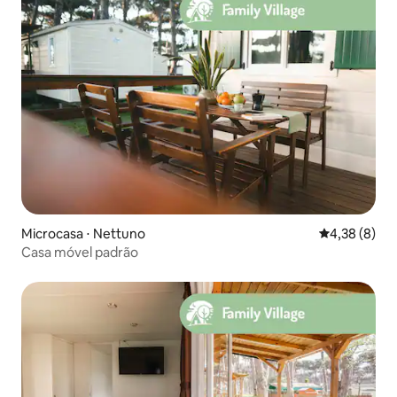
Microcasa ⋅ Nettuno
4,38 de uma 
4,38 (8)
Casa móvel padrão