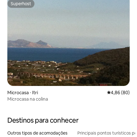
Superhost
Superhost
Microcasa ⋅ Itri
4,86 de uma av
4,86 (80)
Microcasa na colina
Destinos para conhecer
Outros tipos de acomodações
Principais pontos turísticos po