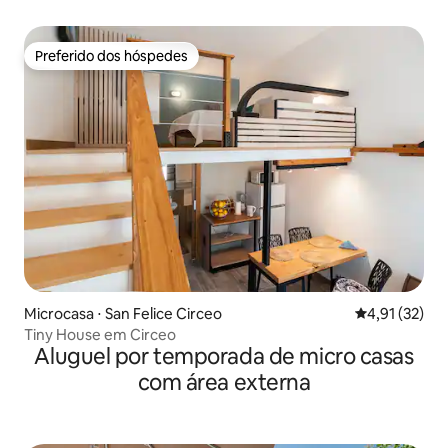
Preferido dos hóspedes
Preferido dos hóspedes
Microcasa ⋅ San Felice Circeo
4,91 de uma a
4,91 (32)
Tiny House em Circeo
Aluguel por temporada de micro casas
com área externa