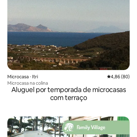
Microcasa ⋅ Itri
4,86 de uma av
4,86 (80)
Microcasa na colina
Aluguel por temporada de microcasas
com terraço