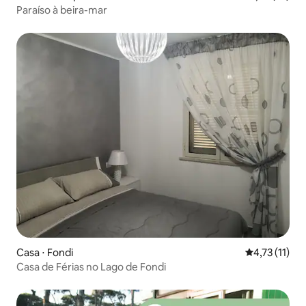
Paraíso à beira-mar
Casa ⋅ Fondi
4,73 de uma a
4,73 (11)
Casa de Férias no Lago de Fondi