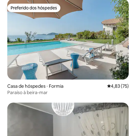
Preferido dos hóspedes
Preferido dos hóspedes
Casa de hóspedes ⋅ Formia
4,83 de uma a
4,83 (75)
Paraíso à beira-mar