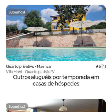
Superhost
Superhost
Quarto privativo ⋅ Maenza
5 de uma 
5 (4)
Villa MaVi - Quarto padrão 'V'
Outros aluguéis por temporada em
casas de hóspedes
Superhost
Superhost