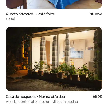
Quarto privativo ⋅ Castelforte
Novo lugar
Novo
Casal
Casa de hóspedes ⋅ Marina di Ardea
5 de uma 
5 (4)
Apartamento relaxante em vila com piscina