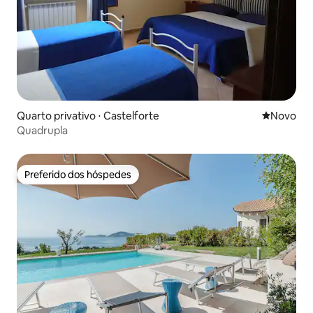
Quarto privativo ⋅ Castelforte
Novo lugar
Novo
Quadrupla
Preferido dos hóspedes
Preferido dos hóspedes