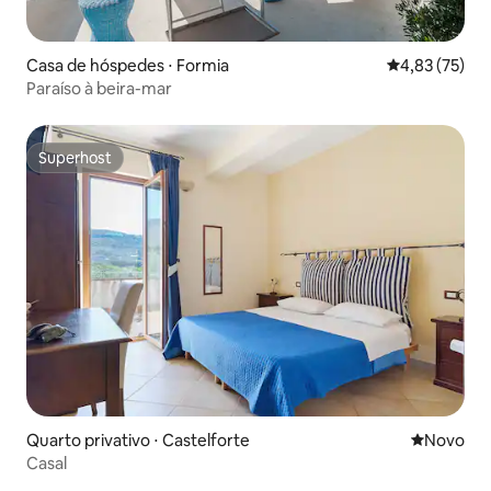
Casa de hóspedes ⋅ Formia
4,83 de uma a
4,83 (75)
Paraíso à beira-mar
Superhost
Superhost
Quarto privativo ⋅ Castelforte
Novo lugar
Novo
Casal