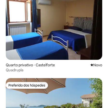
Quarto privativo ⋅ Castelforte
Novo lugar
Novo
Quadrupla
Preferido dos hóspedes
Preferido dos hóspedes