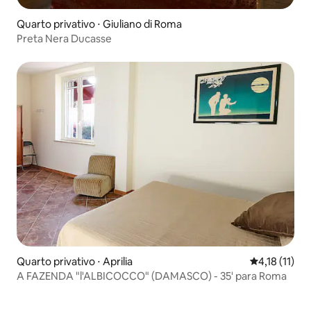
Quarto privativo ⋅ Giuliano di Roma
Preta Nera Ducasse
Quarto privativo ⋅ Aprilia
4,18 de uma 
4,18 (11)
A FAZENDA "l'ALBICOCCO" (DAMASCO) - 35' para Roma