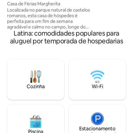
Casa de Férias Margherita
pessoas. Estacionamento privativo,
Localizada no parque natural de castelos
piscina com espre
romanos, esta casa de hóspedes é
sóis, churrasqueir
perfeita para um fim de semana
áreas de relaxame
agradável e calmo no campo, longe do
redes, e um burro 
Latina: comodidades populares para
caos da cidade. A partir daqui, você
chega ao lago Castel Gandolfo em 15
aluguel por temporada de hospedarias
minutos, para experimentar algumas
belas caminhadas também graças ao
Caminho dos Peregrinos, que passa
perto da nossa estrutura. Além disso,
você pode chegar ao centro de Velletri
em 10 minutos, onde você pode visitar a
catedral de San Clemente, o museu
diocesano, o museu cívico e a torre
Cozinha
Wi-Fi
Trivium.
Estacionamento
Piscina