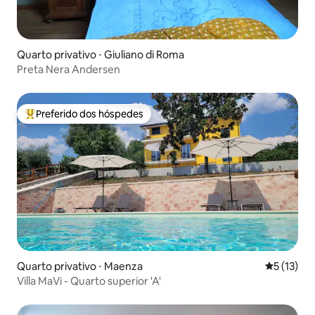
Quarto privativo ⋅ Giuliano di Roma
Preta Nera Andersen
Preferido dos hóspedes
Entre os melhores preferidos dos hóspedes
Quarto privativo ⋅ Maenza
5 de uma a
5 (13)
Villa MaVi - Quarto superior 'A'