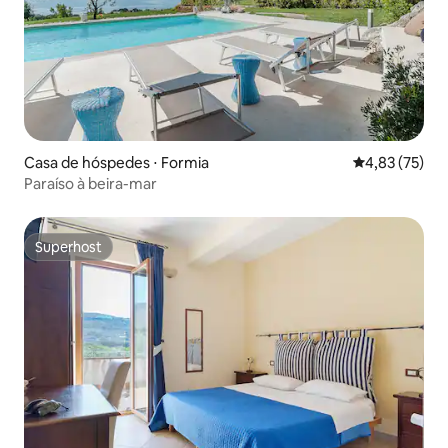
Casa de hóspedes ⋅ Formia
4,83 de uma a
4,83 (75)
Paraíso à beira-mar
Superhost
Superhost