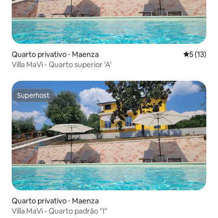
Quarto privativo ⋅ Maenza
5 de uma a
5 (13)
Villa MaVi - Quarto superior 'A'
Superhost
Superhost
Quarto privativo ⋅ Maenza
Villa MaVi - Quarto padrão "I"