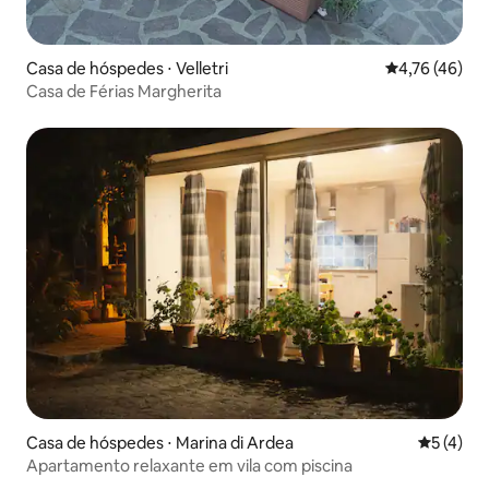
Casa de hóspedes ⋅ Velletri
4,76 de uma a
4,76 (46)
Casa de Férias Margherita
Casa de hóspedes ⋅ Marina di Ardea
5 de uma 
5 (4)
Apartamento relaxante em vila com piscina