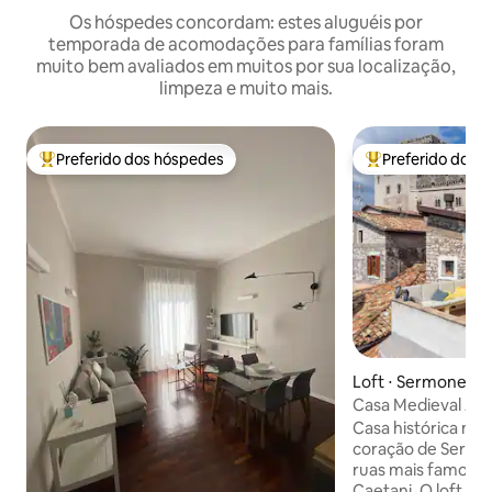
Os hóspedes concordam: estes aluguéis por
temporada de acomodações para famílias foram
muito bem avaliados em muitos por sua localização,
limpeza e muito mais.
Preferido dos hóspedes
Preferido dos 
Entre os melhores preferidos dos hóspedes
Entre os melhore
Loft ⋅ Sermoneta
Casa Medieval Au
Casa histórica med
coração de Sermo
ruas mais famosas
Caetani. O loft est