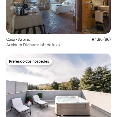
Casa ⋅ Arpino
4,86 de uma av
4,86 (86)
Arpinum Divinum: loft de luxo
Preferido dos hóspedes
Preferido dos hóspedes