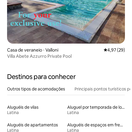
Casa de veraneio ⋅ Valloni
4,97 de uma a
4,97 (29)
Villa Abete Azzurro Private Pool
Destinos para conhecer
Outros tipos de acomodações
Principais pontos turísticos po
Aluguéis de vilas
Aluguel por temporada de lofts
Latina
Latina
Aluguéis de apartamentos
Aluguéis de espaços em frente à praia
Latina
Latina