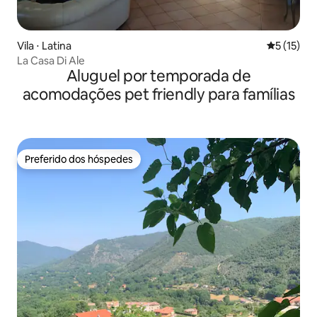
Vila ⋅ Latina
5 de uma a
5 (15)
La Casa Di Ale
Aluguel por temporada de
acomodações pet friendly para famílias
Preferido dos hóspedes
Preferido dos hóspedes