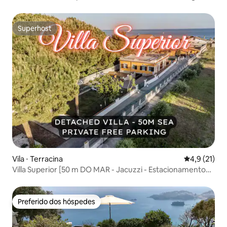
Superhost
Superhost
Vila ⋅ Terracina
4,9 de uma a
4,9 (21)
Villa Superior [50 m DO MAR - Jacuzzi - Estacionamento
gratuito]
Preferido dos hóspedes
Preferido dos hóspedes