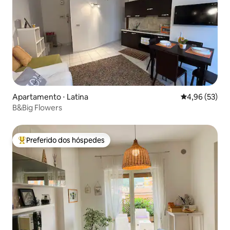
Apartamento ⋅ Latina
4,96 de uma a
4,96 (53)
B&Big Flowers
Preferido dos hóspedes
Entre os melhores preferidos dos hóspedes