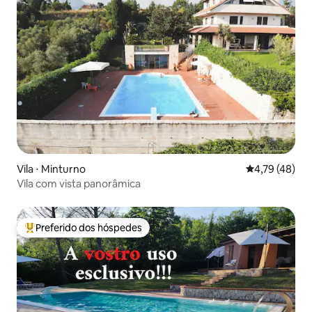
Vila ⋅ Minturno
4,79 de uma a
4,79 (48)
Vila com vista panorâmica
Preferido dos hóspedes
Entre os melhores preferidos dos hóspedes