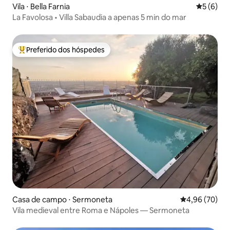
Vila ⋅ Bella Farnia
5 de uma 
5 (6)
La Favolosa • Villa Sabaudia a apenas 5 min do mar
Preferido dos hóspedes
Entre os melhores preferidos dos hóspedes
Casa de campo ⋅ Sermoneta
4,96 de uma a
4,96 (70)
Vila medieval entre Roma e Nápoles — Sermoneta