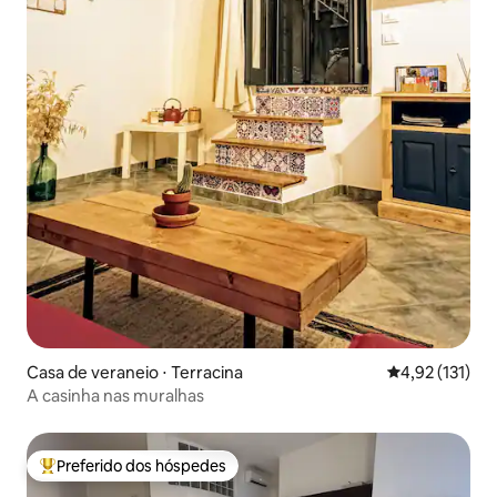
Casa de veraneio ⋅ Terracina
4,92 de uma av
4,92 (131)
A casinha nas muralhas
Preferido dos hóspedes
Entre os melhores preferidos dos hóspedes