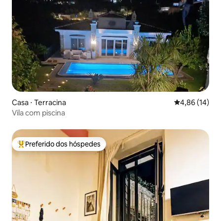
Casa ⋅ Terracina
4,86 de uma a
4,86 (14)
Vila com piscina
Preferido dos hóspedes
Entre os melhores preferidos dos hóspedes