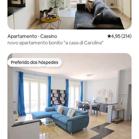
Apartamento ⋅ Cassino
4,95 de uma av
4,95 (214)
novo apartamento bonito "a casa di Carolina"
Preferido dos hóspedes
Preferido dos hóspedes