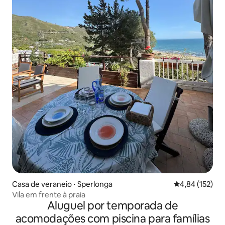
Casa de veraneio ⋅ Sperlonga
4,84 de uma av
4,84 (152)
Vila em frente à praia
Aluguel por temporada de
acomodações com piscina para famílias