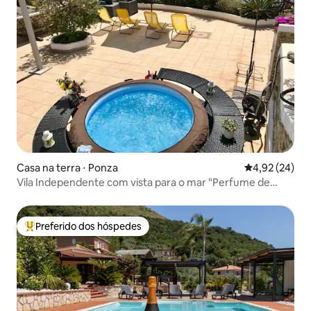
Casa na terra ⋅ Ponza
4,92 de uma a
4,92 (24)
Vila Independente com vista para o mar "Perfume de
murta"
Preferido dos hóspedes
Entre os melhores preferidos dos hóspedes