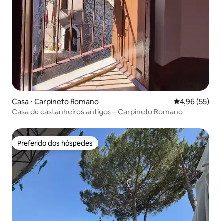
Casa ⋅ Carpineto Romano
4,96 de uma a
4,96 (55)
Casa de castanheiros antigos – Carpineto Romano
Preferido dos hóspedes
Preferido dos hóspedes