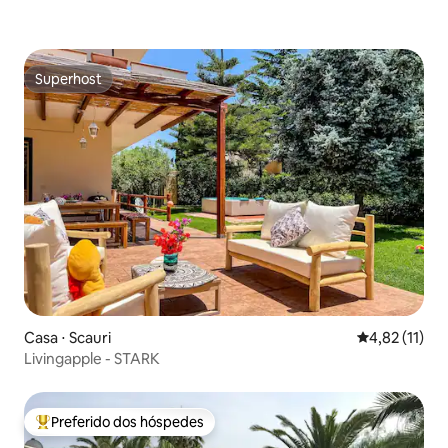
Superhost
Superhost
Casa ⋅ Scauri
4,82 de uma a
4,82 (11)
Livingapple - STARK
Preferido dos hóspedes
Entre os melhores preferidos dos hóspedes