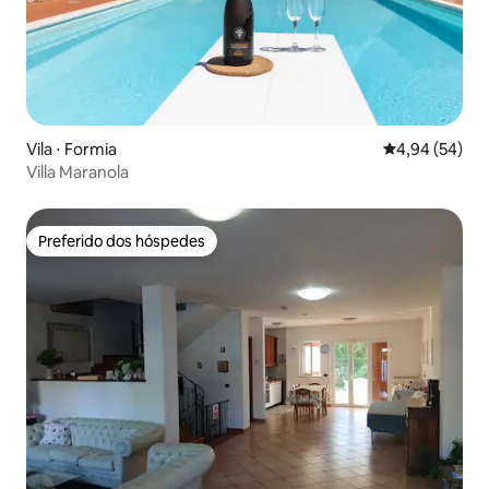
Vila ⋅ Formia
4,94 de uma a
4,94 (54)
Villa Maranola
Preferido dos hóspedes
Preferido dos hóspedes