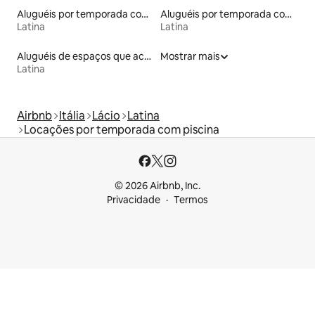
Aluguéis por temporada com café da manhã
Aluguéis por temporada com banheira de hidromassagem
Latina
Latina
Aluguéis de espaços que aceitam animais de estimação
Mostrar mais
Latina
Airbnb
Itália
Lácio
Latina
Locações por temporada com piscina
© 2026 Airbnb, Inc.
Privacidade
Termos