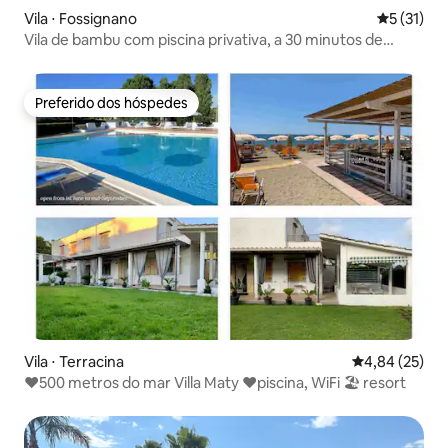
Vila ⋅ Fossignano
5 de uma a
5 (31)
Vila de bambu com piscina privativa, a 30 minutos de
Roma
Preferido dos hóspedes
Preferido dos hóspedes
Vila ⋅ Terracina
4,84 de uma a
4,84 (25)
❤️500 metros do mar Villa Maty ❤️piscina, WiFi 🏖 resort