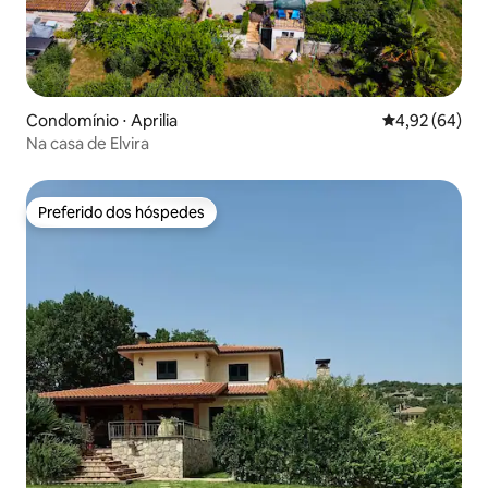
Condomínio ⋅ Aprilia
4,92 de uma a
4,92 (64)
Na casa de Elvira
Preferido dos hóspedes
Preferido dos hóspedes