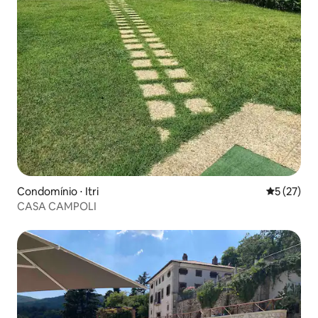
Condomínio ⋅ Itri
5 de uma a
5 (27)
CASA CAMPOLI