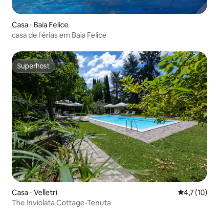
Casa ⋅ Baia Felice
casa de férias em Baia Felice
Superhost
Superhost
Casa ⋅ Velletri
4,7 de uma a
4,7 (10)
The Inviolata Cottage-Tenuta