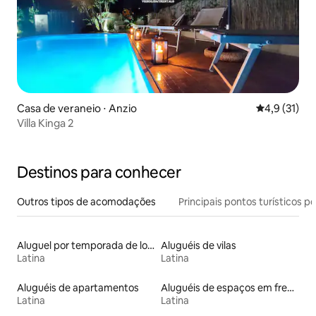
Casa de veraneio ⋅ Anzio
4,9 de uma a
4,9 (31)
Villa Kinga 2
Destinos para conhecer
Outros tipos de acomodações
Principais pontos turísticos po
Aluguel por temporada de lofts
Aluguéis de vilas
Latina
Latina
Aluguéis de apartamentos
Aluguéis de espaços em frente à praia
Latina
Latina