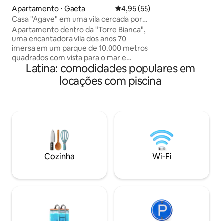
cidade. Localizada
Apartamento ⋅ Gaeta
4,95 de uma avaliação média de
4,95 (55)
medieval no topo d
Casa "Agave" em uma vila cercada por
Ernica (província 
vegetação
Apartamento dentro da "Torre Bianca",
50 minutos ao sul
uma encantadora vila dos anos 70
A1 (saída Ferentin
imersa em um parque de 10.000 metros
garante o máximo 
quadrados com vista para o mar e
segurança e confo
Latina: comodidades populares em
dividida em 3 unidades habitacionais, em
viajam com crianç
um ambiente tranquilo, mas não isolado.
locações com piscina
A moradia está localizada na colina acima
da praia de Ariana, a cerca de 300
metros do mar, a 3 km da cidade de
Gaeta e a 18 km da de Sperlonga. O
apartamento, com entrada
independente e vaga de
estacionamento reservada, tem uma
área externa ampla e panorâmica com
Cozinha
Wi-Fi
uma pequena piscina para uso exclusivo.