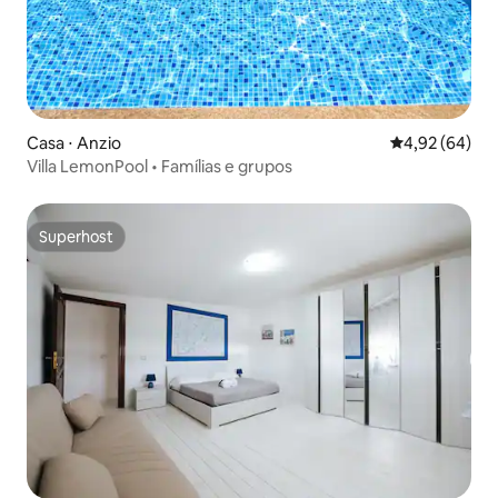
Casa ⋅ Anzio
4,92 de uma a
4,92 (64)
Villa LemonPool • Famílias e grupos
Superhost
Superhost