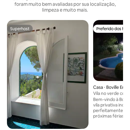
foram muito bem avaliadas por sua localização,
limpeza e muito mais.
Superhost
Preferido dos hó
Superhost
Preferido dos hó
Casa ⋅ Boville Erni
Vila no verde com 
hidromassagem
Bem-vindo à Bovil
vila privativa ind
perfeitamente pro
próximas férias em 
com piscina, ou p
romântica a dois, 