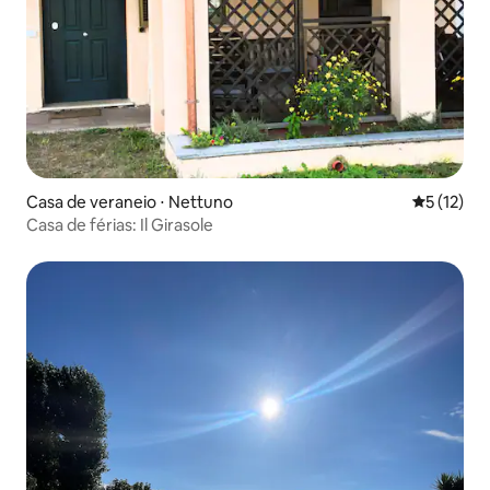
Casa de veraneio ⋅ Nettuno
5 de uma a
5 (12)
Casa de férias: Il Girasole