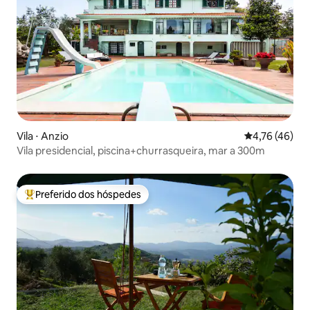
Vila ⋅ Anzio
4,76 de uma a
4,76 (46)
Vila presidencial, piscina+churrasqueira, mar a 300m
Preferido dos hóspedes
Entre os melhores preferidos dos hóspedes