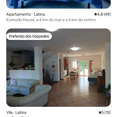
Apartamento ⋅ Latina
4,8 de uma a
4,8 (49)
Komodo House, a 4 km do mar e a 4 km do centro
Preferido dos hóspedes
Preferido dos hóspedes
Vila ⋅ Latina
5 de uma a
5 (15)