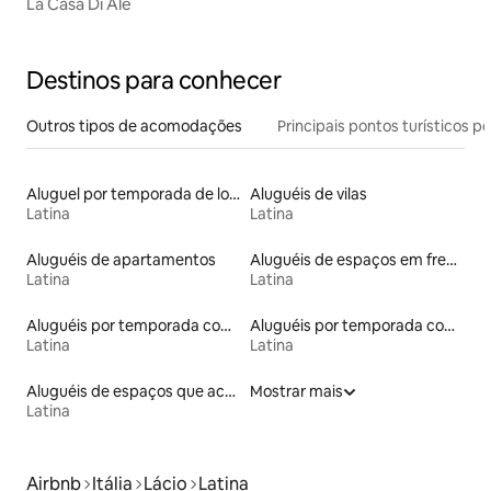
La Casa Di Ale
Destinos para conhecer
Outros tipos de acomodações
Principais pontos turísticos po
Aluguel por temporada de lofts
Aluguéis de vilas
Latina
Latina
Aluguéis de apartamentos
Aluguéis de espaços em frente à praia
Latina
Latina
Aluguéis por temporada com café da manhã
Aluguéis por temporada com banheira de hidromassagem
Latina
Latina
Aluguéis de espaços que aceitam animais de estimação
Mostrar mais
Latina
Airbnb
Itália
Lácio
Latina