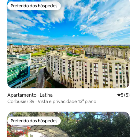
Preferido dos hóspedes
Preferido dos hóspedes
Apartamento ⋅ Latina
5 de uma 
5 (5)
Corbusier 39 · Vista e privacidade 13° piano
Preferido dos hóspedes
Preferido dos hóspedes