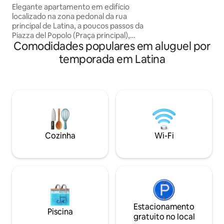
quarto e sala de e
Elegante apartamento em edifício
roupa, máquina de 
localizado na zona pedonal da rua
passar roupa, tábu
principal de Latina, a poucos passos da
talheres, pratos,
Piazza del Popolo (Praça principal),
Está localizado a 
Comodidades populares em aluguel por
região repleta de lojas, bares, clubes e
ferroviária, na ár
cinemas. O apartamento de 90 metros
temporada em Latina
inúmeros estacio
quadrados é muito silencioso, com 2
banheiros, 2 quartos matrimoniais, um
deles com banheiro e sala de estar com
cozinha americana. Facilmente acessível
a partir dos estacionamentos localizados
a cerca de 100 metros, de táxi (50
metros) e de pontos de ônibus. Perto de
todos os edifícios históricos de
Cozinha
Wi-Fi
arquitetura racionalista.
Estacionamento
Piscina
gratuito no local