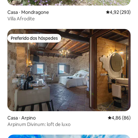
Casa ⋅ Mondragone
4,92 de uma av
4,92 (293)
Villa Afrodite
Preferido dos hóspedes
Preferido dos hóspedes
Casa ⋅ Arpino
4,86 de uma av
4,86 (86)
Arpinum Divinum: loft de luxo