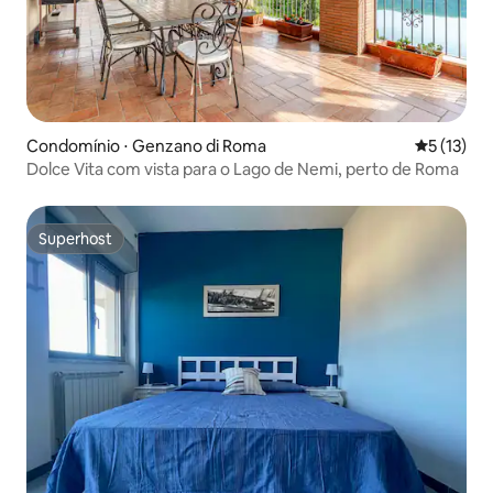
Condomínio ⋅ Genzano di Roma
5 de uma a
5 (13)
Dolce Vita com vista para o Lago de Nemi, perto de Roma
Superhost
Superhost