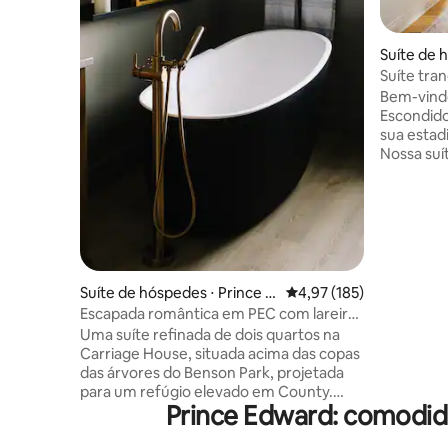
Suíte de 
dward
Suíte tra
pátio priv
Bem-vind
Escondido
sua esta
Nossa suí
reimagina
cima para
Apenas a 
baía, pas
até o cen
estaciona
plataform
Suíte de hóspedes ⋅ Prince E
4,97 de uma avaliação m
4,97 (185)
todas as 
dward
Escapada romântica em PEC com lareira
Este anún
a gás e banheira
Uma suíte refinada de dois quartos na
hóspedes 
Carriage House, situada acima das copas
casa. Nós
das árvores do Benson Park, projetada
parte de 
para um refúgio elevado em County.
portas de
Prince Edward: comodida
Com Wi-Fi de alta velocidade, ar
condicionado, banheira de imersão,