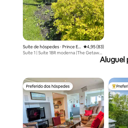
Suíte de hóspedes ⋅ Prince Ed
4,95 de uma avaliação 
4,95 (83)
ward
Suíte 1 | Suíte 1BR moderna |The Getaway
Aluguel 
Wellington
Preferido dos hóspedes
Prefe
Preferido dos hóspedes
Entre os