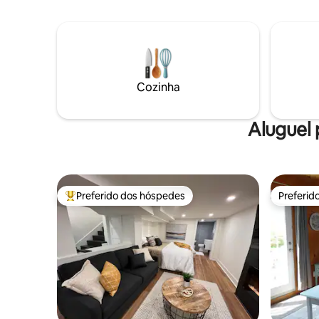
lareira, interiores cuidadosamente
decorados e um terraço privativo
elevado com vista para o parque e os
jardins abaixo. A poucos passos dos
melhores restaurantes, bares de vinhos,
cafés, galerias e do teatro de Picton,
oferece uma rara base a uma curta
Cozinha
distância a pé para jantar, degustar e
passear pela cidade. Uma estadia sem
esforço, onde conforto, localização e
Aluguel 
luxo tranquilo se encontram.
Preferido dos hóspedes
Preferid
Entre os melhores preferidos dos hóspedes
Preferid