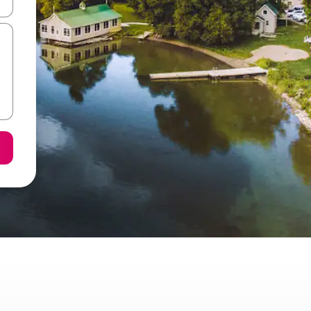
ore-os usando as seta para cima e para baixo do teclado ou tocando e