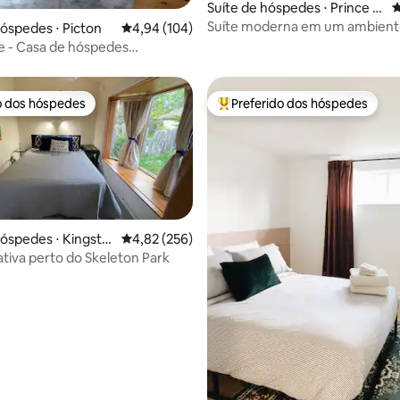
Suíte de hóspedes ⋅ Prince E
4
dward
Suíte moderna em um ambient
édia de 5, 175 avaliações
hóspedes ⋅ Picton
4,94 de uma avaliação média de 5, 104 avalia
4,94 (104)
tranquilo como uma fazenda
 - Casa de hóspedes
ra com pátio ao pôr do sol
o dos hóspedes
Preferido dos hóspedes
o dos hóspedes
Entre os melhores preferidos d
hóspedes ⋅ Kingsto
4,82 de uma avaliação média de 5, 256 avalia
4,82 (256)
ativa perto do Skeleton Park