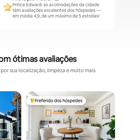
Prince Edward: as acomodações da cidade
têm avaliações excelentes dos hóspedes —
em média 4,9, de um máximo de 5 estrelas!
com ótimas avaliações
or sua localização, limpeza e muito mais.
Suíte de 
Preferido dos hóspedes
Prefe
Entre os melhores preferidos dos hóspedes
Entre o
dward
PEC Warr
2019-025
Bem-vind
Warren n
Edward. 
localizad
bem no c