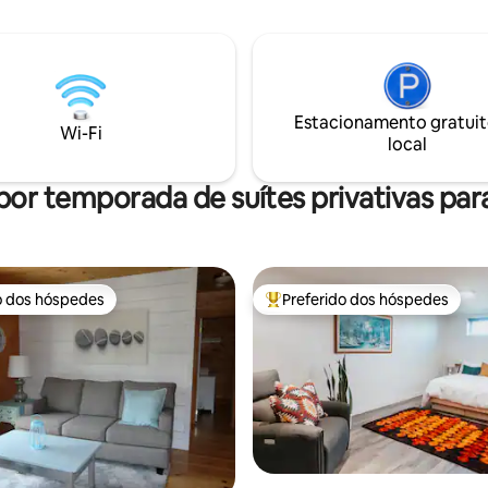
Estacionamento gratuit
Wi-Fi
local
por temporada de suítes privativas para
o dos hóspedes
Preferido dos hóspedes
o dos hóspedes
Entre os melhores preferidos d