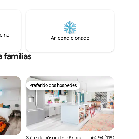
o no
Ar-condicionado
 famílias
Preferido dos hóspedes
os hóspedes
Preferido dos hóspedes
Suíte de hóspedes ⋅ Prince E
4,94 de uma avaliação 
4,94 (119)