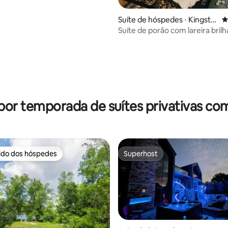
Suíte de hóspedes ⋅ Kingsto
4
n
Suíte de porão com lareira bril
aconchegante com estaciona
média de 5, 83 avaliações
por temporada de suítes privativas co
rido dos hóspedes
Superhost
 melhores preferidos dos hóspedes
Superhost