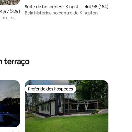
Suíte de hóspedes ⋅ Kingsto
4,98 de uma avaliação 
4,98 (164)
,97 de uma avaliação média de 5, 329 avaliações
4,97 (329)
n
Bela histórica no centro de Kingston
hante e
mento
m terraço
Preferido dos hóspedes
Preferido dos hóspedes