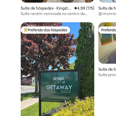
Suíte de hóspedes ⋅ Kingsto
4,99 de uma avaliação m
4,99 (175)
Suíte de 
n
Suíte recém-renovada no centro da
@ munroe
cidade!
encantado
Preferido dos hóspedes
Preferid
Entre os melhores preferidos dos hóspedes
Preferid
Suíte de 
n
Suíte priv