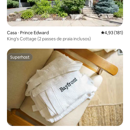
Casa ⋅ Prince Edward
4,93 de uma av
4,93 (181)
King's Cottage (2 passes de praia inclusos)
Superhost
Superhost