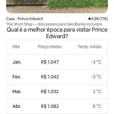
Casa ⋅ Prince Edward
4,95 de uma av
4,95 (176)
The Short Stop — dois passes para Sandbanks incluídos
Qual é a melhor época para visitar Prince
Edward?
Mês
Preço médio
Temp. média
Jan.
R$ 1.047
-3 °C
Fev.
R$ 1.042
-3 °C
Mar.
R$ 1.032
2 °C
Abr.
R$ 1.082
8 °C