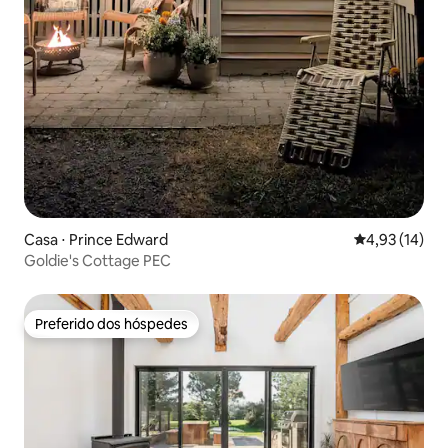
Casa ⋅ Prince Edward
4,93 de uma a
4,93 (14)
Goldie's Cottage PEC
Preferido dos hóspedes
Preferido dos hóspedes