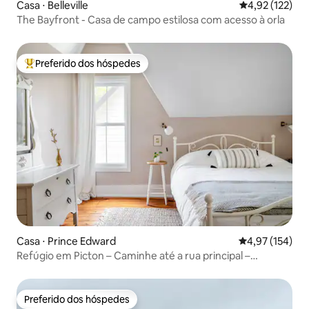
Casa ⋅ Belleville
4,92 de uma av
4,92 (122)
The Bayfront - Casa de campo estilosa com acesso à orla
Preferido dos hóspedes
Entre os melhores preferidos dos hóspedes
Casa ⋅ Prince Edward
4,97 de uma av
4,97 (154)
Refúgio em Picton – Caminhe até a rua principal –
Sandbanks Pass
Preferido dos hóspedes
Preferido dos hóspedes