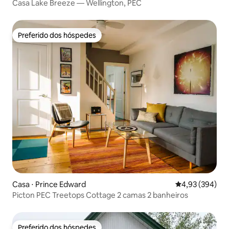
Casa Lake Breeze — Wellington, PEC
Preferido dos hóspedes
Preferido dos hóspedes
Casa ⋅ Prince Edward
4,93 de uma ava
4,93 (394)
Picton PEC Treetops Cottage 2 camas 2 banheiros
Preferido dos hóspedes