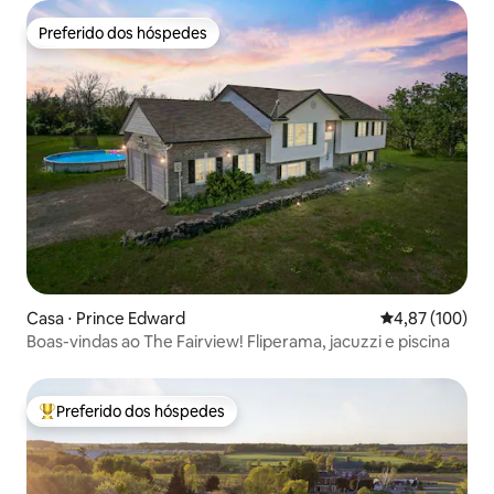
Preferido dos hóspedes
Preferido dos hóspedes
Casa ⋅ Prince Edward
4,87 de uma av
4,87 (100)
Boas-vindas ao The Fairview! Fliperama, jacuzzi e piscina
Preferido dos hóspedes
Entre os melhores preferidos dos hóspedes