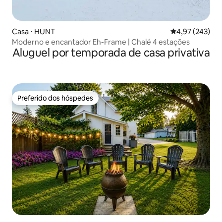
Casa ⋅ HUNT
4,97 de uma av
4,97 (243)
Moderno e encantador Eh-Frame | Chalé 4 estações
Aluguel por temporada de casa privativa
Preferido dos hóspedes
Preferido dos hóspedes