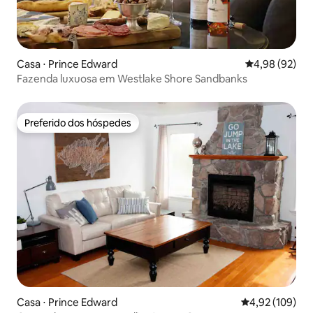
Casa ⋅ Prince Edward
4,98 de uma a
4,98 (92)
Fazenda luxuosa em Westlake Shore Sandbanks
Preferido dos hóspedes
Preferido dos hóspedes
Casa ⋅ Prince Edward
4,92 de uma av
4,92 (109)