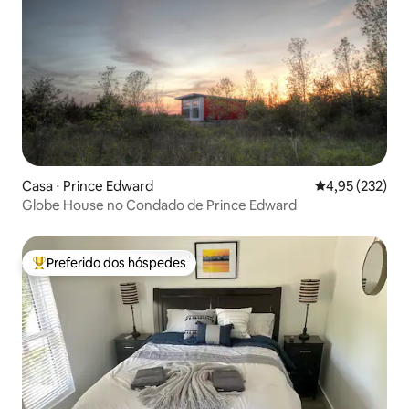
Casa ⋅ Prince Edward
4,95 de uma av
4,95 (232)
Globe House no Condado de Prince Edward
Preferido dos hóspedes
Entre os melhores preferidos dos hóspedes