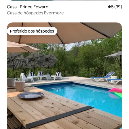
Casa ⋅ Prince Edward
5 de uma a
5 (39)
Casa de hóspedes Evermore
Preferido dos hóspedes
Preferido dos hóspedes