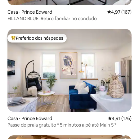
Casa ⋅ Prince Edward
4,97 de uma av
4,97 (167)
EILLAND BLUE: Retiro familiar no condado
Preferido dos hóspedes
Entre os melhores preferidos dos hóspedes
Casa ⋅ Prince Edward
4,91 de uma av
4,91 (176)
Passe de praia gratuito * 5 minutos a pé até Main S *