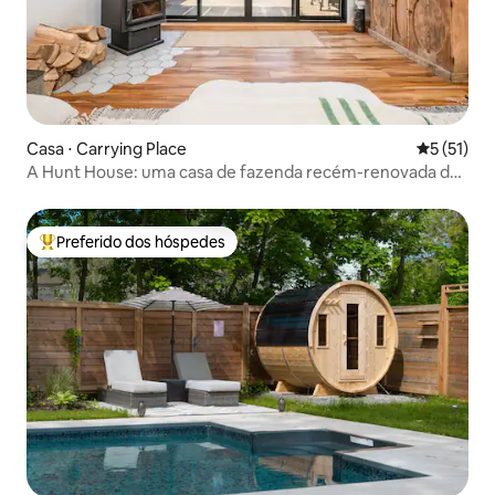
Casa ⋅ Carrying Place
5 de uma a
5 (51)
A Hunt House: uma casa de fazenda recém-renovada de
1870
Preferido dos hóspedes
Entre os melhores preferidos dos hóspedes