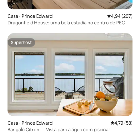
Casa ⋅ Prince Edward
4,94 de uma ava
4,94 (207)
Dragonfield House: uma bela estadia no centro de PEC
Superhost
Superhost
Casa ⋅ Prince Edward
4,79 de uma a
4,79 (53)
Bangalô Citron — Vista para a água com piscina!