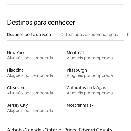
Destinos para conhecer
Destinos perto de você
Outros tipos de acomodações
Pr
New York
Montreal
Aluguéis por temporada
Aluguéis por temporada
Filadélfia
Pittsburgh
Aluguéis por temporada
Aluguéis por temporada
Cleveland
Cataratas do Niágara
Aluguéis por temporada
Aluguéis por temporada
Jersey City
Mostrar mais
Aluguéis por temporada
Airbnb
Canadá
Ontário
Prince Edward County