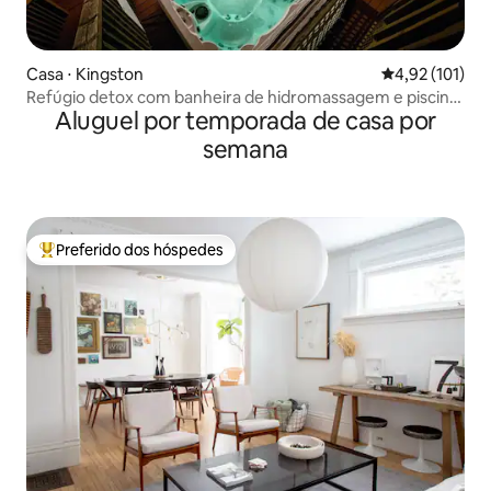
Casa ⋅ Kingston
4,92 de uma av
4,92 (101)
Refúgio detox com banheira de hidromassagem e piscina
Aluguel por temporada de casa por
+ lareira externa e sala de jogos
semana
Preferido dos hóspedes
Entre os melhores preferidos dos hóspedes