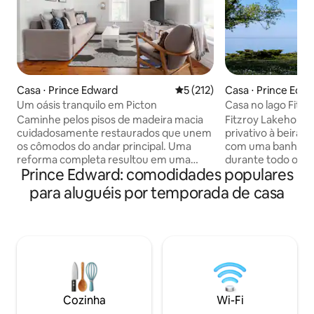
Casa ⋅ Prince Edward
5 de uma avaliação média de 
5 (212)
Casa ⋅ Prince Edw
Um oásis tranquilo em Picton
Casa no lago Fitz
hidromassagem à 
Caminhe pelos pisos de madeira macia
Fitzroy Lakehouse
cuidadosamente restaurados que unem
privativo à beira-
os cômodos do andar principal. Uma
com uma banheir
reforma completa resultou em uma
durante todo o ano
Prince Edward: comodidades populares
cozinha moderna e espaços amplos e
água. Desfrute de 
arejados com decoração neutra. Suba
partir da área de e
para aluguéis por temporada de casa
escadas à noite para um loft tranquilo e
quarto principal, 
romântico. Os hóspedes têm acesso
rochosa privativa
privativo aos 2 andares superiores da
escadas sazonais d
casa. O 2º andar recebe você com uma
Dia de Ação de Gr
cozinha novinha em folha, quarto
minutos das viníc
grande com cama queen size, sala de
Prince Edward e 
estar com sofá-cama queen size,
internet rápida St
banheiro e sala de jantar. Desfrute do
trabalho dedicado,
Cozinha
Wi-Fi
seu café da manhã (ou uma taça de
brinquedos para c