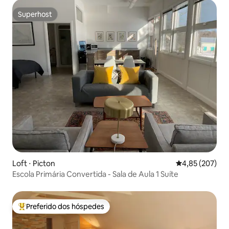
Superhost
Superhost
Loft ⋅ Picton
4,85 de uma av
4,85 (207)
Escola Primária Convertida - Sala de Aula 1 Suíte
Preferido dos hóspedes
Entre os melhores preferidos dos hóspedes