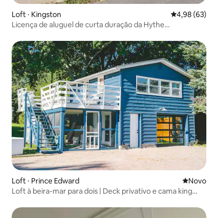
Loft ⋅ Kingston
4,98 de uma a
4,98 (63)
Licença de aluguel de curta duração da Hythe
Guesthouse LCRL20210000529
Loft ⋅ Prince Edward
Novo lugar
Novo
Loft à beira-mar para dois | Deck privativo e cama king
size