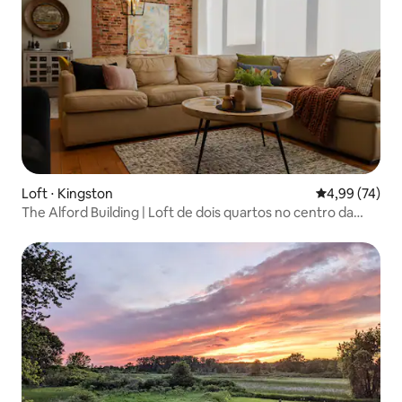
Loft ⋅ Kingston
4,99 de uma a
4,99 (74)
The Alford Building | Loft de dois quartos no centro da
cidade