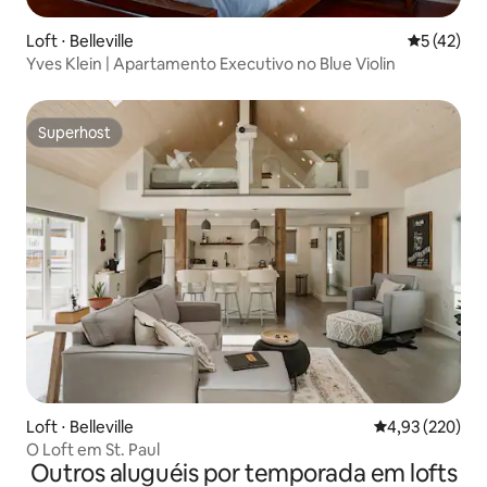
Loft ⋅ Belleville
5 de uma a
5 (42)
Yves Klein | Apartamento Executivo no Blue Violin
Superhost
Superhost
Loft ⋅ Belleville
4,93 de uma av
4,93 (220)
O Loft em St. Paul
Outros aluguéis por temporada em lofts