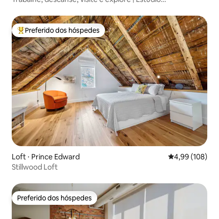
aconchegante no centro
Preferido dos hóspedes
Entre os melhores preferidos dos hóspedes
Loft ⋅ Prince Edward
4,99 de uma av
4,99 (108)
Stillwood Loft
Preferido dos hóspedes
Preferido dos hóspedes