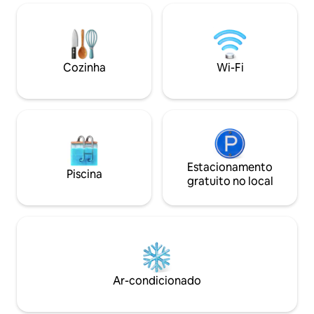
também a Suíte à Beira-mar no Airbnb.
estiver fora.
Licença ST-2019-0352 R3.
Cozinha
Wi-Fi
Estacionamento
Piscina
gratuito no local
Ar-condicionado