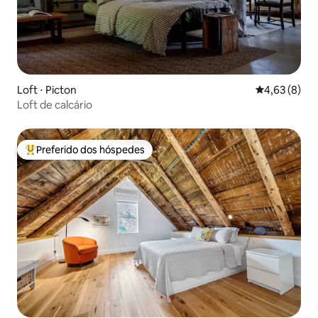
Loft ⋅ Picton
4,63 de uma 
4,63 (8)
Loft de calcário
Preferido dos hóspedes
Entre os melhores preferidos dos hóspedes