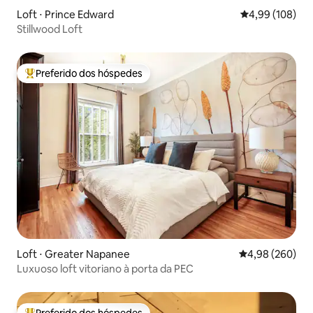
Loft ⋅ Prince Edward
4,99 de uma av
4,99 (108)
Stillwood Loft
Preferido dos hóspedes
Entre os melhores preferidos dos hóspedes
Loft ⋅ Greater Napanee
4,98 de uma ava
4,98 (260)
Luxuoso loft vitoriano à porta da PEC
Preferido dos hóspedes