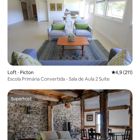
Loft ⋅ Picton
4,9 de uma av
4,9 (211)
Escola Primária Convertida - Sala de Aula 2 Suíte
Superhost
Superhost