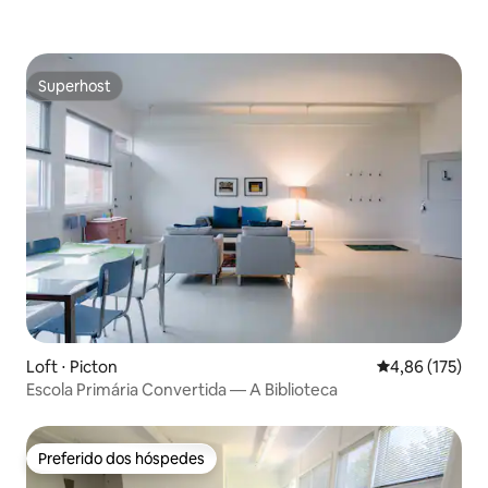
Superhost
Superhost
Loft ⋅ Picton
4,86 de uma av
4,86 (175)
Escola Primária Convertida — A Biblioteca
Preferido dos hóspedes
Preferido dos hóspedes