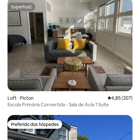
Superhost
Superhost
Loft ⋅ Picton
4,85 de uma av
4,85 (207)
Escola Primária Convertida - Sala de Aula 1 Suíte
Preferido dos hóspedes
Preferido dos hóspedes