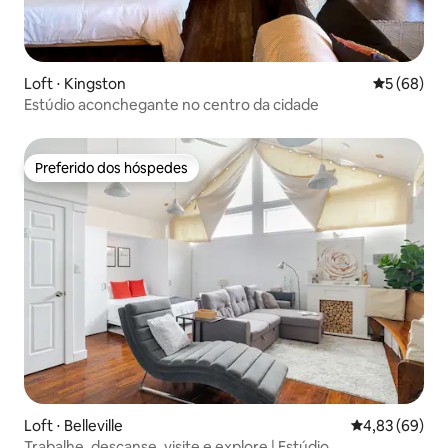
Loft ⋅ Kingston
5 de uma a
5 (68)
Estúdio aconchegante no centro da cidade
Preferido dos hóspedes
Preferido dos hóspedes
Loft ⋅ Belleville
4,83 de uma a
4,83 (69)
Trabalhe, descanse, visite e explore | Estúdio