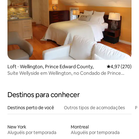
Loft ⋅ Wellington, Prince Edward County,
4,97 de uma av
4,97 (270)
Suíte Wellyside em Wellington, no Condado de Prince
Edward
Destinos para conhecer
Destinos perto de você
Outros tipos de acomodações
Pr
New York
Montreal
Aluguéis por temporada
Aluguéis por temporada