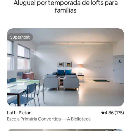
Aluguel por temporada de lofts para
famílias
Superhost
Superhost
Loft ⋅ Picton
4,86 de uma av
4,86 (175)
Escola Primária Convertida — A Biblioteca