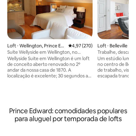
Loft ⋅ Wellington, Prince Ed
4,97 de uma avaliação média de 
4,97 (270)
Loft ⋅ Belleville
ward County,
Suíte Wellyside em Wellington, no
Trabalhe, descanse,
Condado de Prince Edward
Estúdio aconcheg
Wellyside Suite em Wellington é um loft
Um estúdio lumin
de conceito aberto renovado no 2º
no centro de Bellev
andar da nossa casa de 1870. A
de trabalho, visita
localização é excelente; 30 segundos a
escapada tranquila 
pé da praia e 5 minutos a pé de
Caminhe até lojas,
restaurantes fabulosos como o Drake
Wi-Fi 💻 rápido + 
Devonshire e La Condesa. Perfeito para
trabalho remoto 
casais; é privativo, com ar condicionado,
itens básicos 🛏️ Cama queen Murphy
4 peças com banheiro privativo com
confortável 🎟️ 1 v
Prince Edward: comodidades populares
aquecimento no chão, cozinha
estacionamento in
compacta, deck privativo
central e tranquil
para aluguel por temporada de lofts
(churrasqueira) com vistas
📲 Siga @windrose
deslumbrantes no coração do país do
recomendações locais Aconche
vinho. Inclui estacionamento. Veja
relaxe e sinta-se