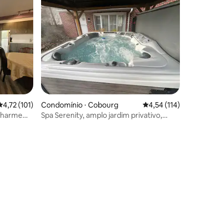
4,72 de uma avaliação média de 5, 101 avaliações
4,72 (101)
Condomínio ⋅ Cobourg
4,54 de uma avaliação 
4,54 (114)
charme
Spa Serenity, amplo jardim privativo,
Lago Ontário
ções