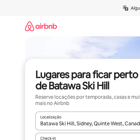
Pular
Algu
para
o
conteúdo
Lugares para ficar perto
de Batawa Ski Hill
Reserve locações por temporada, casas e mu
mais no Airbnb
Localização
Quando os resultados estiverem disponíveis, expl
Check-in