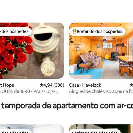
o dos hóspedes
Preferido dos hóspedes
o dos hóspedes
Entre os melhores preferidos d
rt Hope
4,94 de uma avaliação média de 5, 306 avalia
4,94 (306)
Casa ⋅ Havelock
4
USE de 1890 - Praia-Loja-
Aluguel de chalés isolados na f
édia de 5, 134 avaliações
te - Retiro LUX
todas as estações
r temporada de apartamento com ar-c