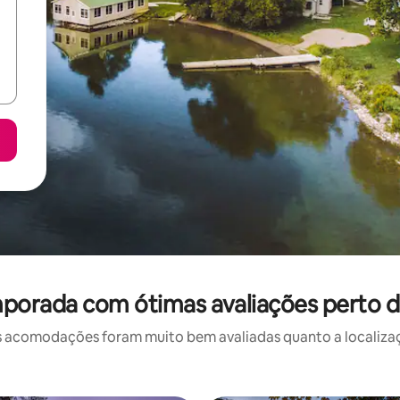
porada com ótimas avaliações perto de
 acomodações foram muito bem avaliadas quanto a localizaçã