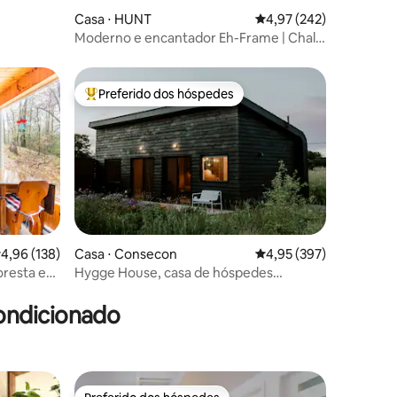
Casa ⋅ HUNT
4,97 de uma avaliação 
4,97 (242)
Moderno e encantador Eh-Frame | Chalé
4 estações
Preferido dos hóspedes
os hóspedes
Entre os melhores preferidos dos hóspedes
ções
,96 de uma avaliação média de 5, 138 avaliações
4,96 (138)
Casa ⋅ Consecon
4,95 de uma avaliação 
4,95 (397)
loresta em
Hygge House, casa de hóspedes
boutique aconchegante
ondicionado