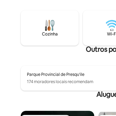
Prince Edward e de Consecon, com
vinícolas
internet rápida Starlink, espaço de
do quintal
trabalho dedicado, lareira, estrutura de
grupos, c
brinquedos para crianças e carregador
vistas de
de veículos elétricos. Ideal para famílias,
casais e trabalhadores remotos que
buscam privacidade e vistas.
Cozinha
Wi-F
Outros pon
Parque Provincial de Presqu'ile
174 moradores locais recomendam
Alugu