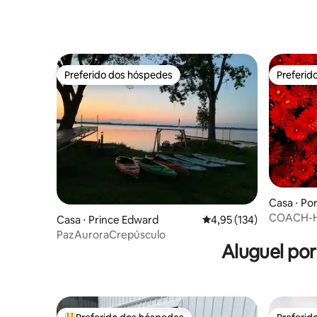
Preferido dos hóspedes
Preferid
Preferido dos hóspedes
Preferid
Casa ⋅ Po
COACH-HO
Casa ⋅ Prince Edward
4,95 de uma avaliação m
4,95 (134)
Restauran
PazAuroraCrepúsculo
Aluguel po