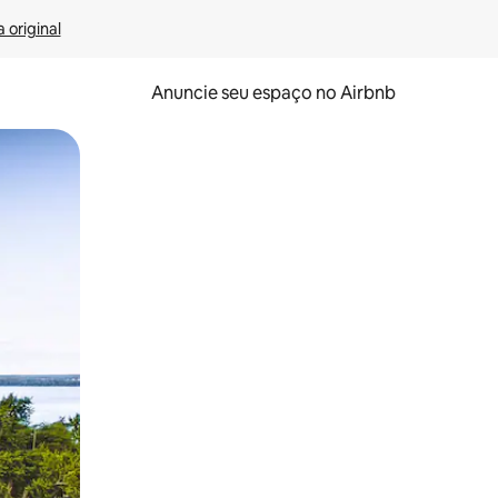
 original
Anuncie seu espaço no Airbnb
 deslizando o dedo na tela.