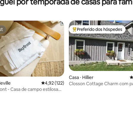
guel por temporada de casas para famí
st
Preferido dos hóspedes
st
Entre os melhores preferidos d
Casa ⋅ Hillier
4
eville
4,92 de uma avaliação média de 5, 122 avalia
4,92 (122)
Closson Cottage Charm com p
verão para o parque
ont - Casa de campo estilosa
o à orla
édia de 5, 189 avaliações