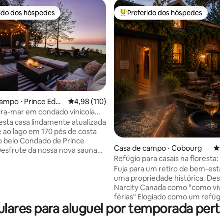
rido dos hóspedes
Preferido dos hóspedes
 melhores preferidos dos hóspedes
Entre os melhores preferidos d
édia de 5, 234 avaliações
ampo ⋅ Prince Edw
4,98 de uma avaliação média de 5, 110 avalia
4,98 (110)
ira-mar em condado vinícola
e BANHEIRA DE
 esta casa lindamente atualizada
ASSAGEM
 ao lago em 170 pés de costa
o belo Condado de Prince
Casa de campo ⋅ Cobourg
4
esfrute da nossa nova sauna
Refúgio para casais na floresta
 panorâmica, banheira de
de hidromassagem, sauna, lare
Fuja para um retiro de bem-es
agem e chuveiro ao ar livre.
uma propriedade histórica. Descrito pela
io relaxante está localizado na
Narcity Canada como "como vi
inte, a apenas 2 horas a leste
férias" Elogiado como um refúgio de
o. A 30 minutos de carro de
res para aluguel por temporada perto
casal, perto do Ste. Anne's Spa. Siga-no
, 20 minutos de
@coachhouse_cobourg Entre em uma
llington. Perto de muitas