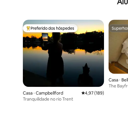
Alu
Preferido dos hóspedes
Superho
Entre os melhores preferidos dos hóspedes
Superho
Casa ⋅ Bell
The Bayfr
com acess
Casa ⋅ Campbellford
4,97 de uma avaliação m
4,97 (189)
Tranquilidade no rio Trent