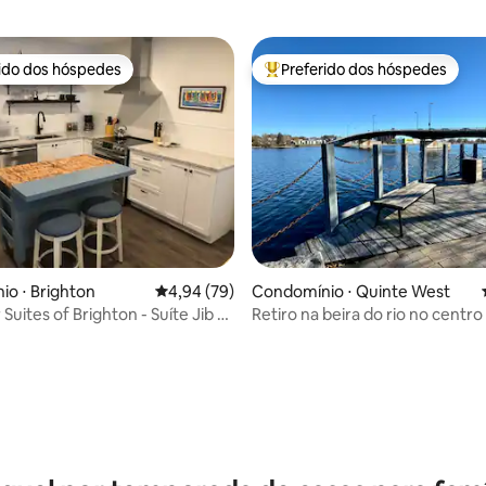
rido dos hóspedes
Preferido dos hóspedes
 melhores preferidos dos hóspedes
Entre os melhores preferidos d
o ⋅ Brighton
4,94 de uma avaliação média de 5, 79 avalia
4,94 (79)
Condomínio ⋅ Quinte West
Suites of Brighton - Suíte Jib nº
Retiro na beira do rio no centro
com pátio no terraço
édia de 5, 110 avaliações