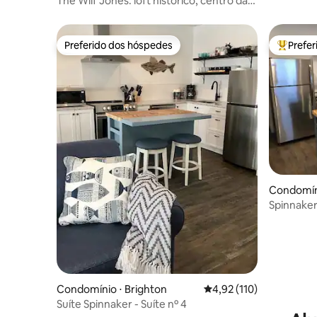
The Wilf Jones: loft histórico, centro da
cidade e banheira de hidromassagem
Preferido dos hóspedes
Prefe
Preferido dos hóspedes
Entre os
Condomíni
Spinnaker 
5
Condomínio ⋅ Brighton
4,92 de uma avaliação m
4,92 (110)
Suíte Spinnaker - Suíte nº 4