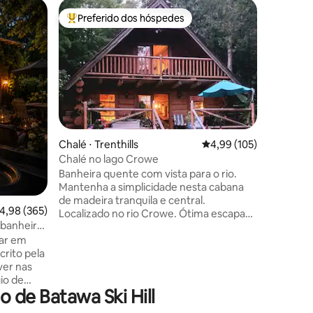
Casa de 
Preferido dos hóspedes
Prefe
os hóspedes
Entre os melhores preferidos dos hóspedes
Entre o
Trilhas d
queen si
Você vai
confortáv
suíte do
queen qu
repetida
Uma gran
ajudará 
lareira d
ções
Chalé ⋅ Trenthills
4,99 de uma avaliação 
4,99 (105)
ambiente à su
Chalé no lago Crowe
completa
Banheira quente com vista para o rio.
cozinhar 
Mantenha a simplicidade nesta cabana
desfruta
de madeira tranquila e central.
um lanche simpl
,98 de uma avaliação média de 5, 365 avaliações
4,98 (365)
Localizado no rio Crowe. Ótima escapada
caminhad
: banheira
de inverno. Cabin on the Crowe está
apenas ap
ira
tar em
convenientemente localizado nas colinas
janelas.
do Condado de Northumberland, entre
ver nas
as encantadoras aldeias de Campbellford
e Marmora ON. Se você está procurando
 de Batawa Ski Hill
s
uma escapada de fim de semana
durante todo o ano ou uma estadia de