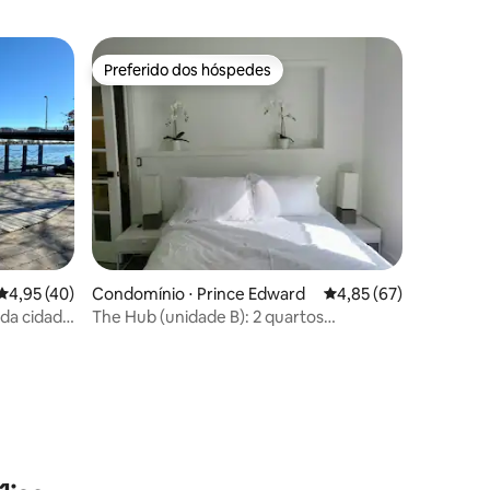
Preferido dos hóspedes
os hóspedes
Preferido dos hóspedes
ções
4,95 de uma avaliação média de 5, 40 avaliações
4,95 (40)
Condomínio ⋅ Prince Edward
4,85 de uma avaliação
4,85 (67)
 da cidade
The Hub (unidade B): 2 quartos
modernos perto da Main St Picton