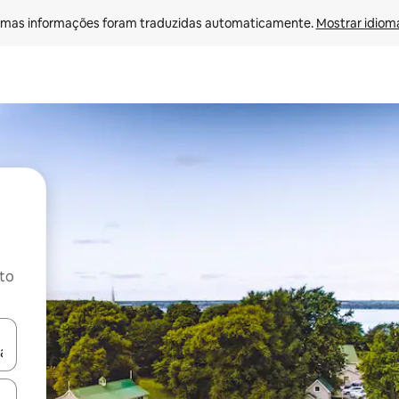
mas informações foram traduzidas automaticamente. 
Mostrar idioma
ito
ore-os usando as seta para cima e para baixo do teclado ou tocando e