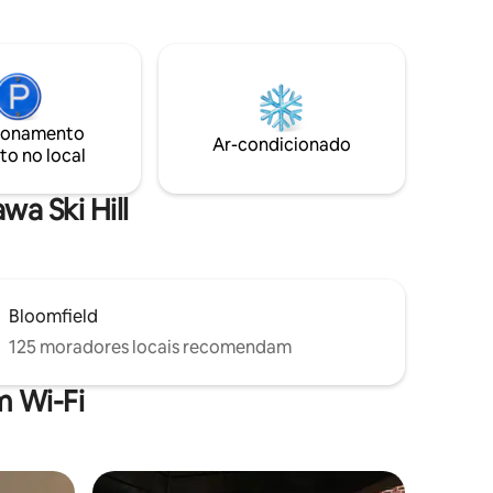
da em
longa duração, Cabin on the Crowe
 vitoriana
convida você a experimentar a
des
tranquilidade com uma vista
na charme
deslumbrante à beira-mar Estamos a 2
nos,
horas de Toronto e Ottawa.
ionamento
a, uma
Ar-condicionado
to no local
úgio
brante
wa Ski Hill
Bloomfield
125 moradores locais recomendam
 Wi-Fi