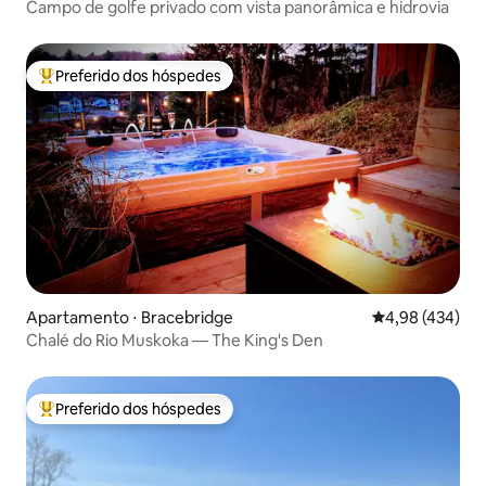
Campo de golfe privado com vista panorâmica e hidrovia
Preferido dos hóspedes
Entre os melhores preferidos dos hóspedes
Apartamento ⋅ Bracebridge
4,98 de uma av
4,98 (434)
Chalé do Rio Muskoka — The King's Den
Preferido dos hóspedes
Entre os melhores preferidos dos hóspedes