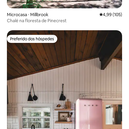
Microcasa ⋅ Millbrook
4,99 de uma av
4,99 (105)
Chalé na floresta de Pinecrest
Preferido dos hóspedes
Preferido dos hóspedes