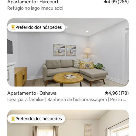
Apartamento ⋅ Harcourt
4,99 de uma ava
4,99 (266)
Refúgio no lago imaculado!
Preferido dos hóspedes
Entre os melhores preferidos dos hóspedes
Apartamento ⋅ Oshawa
4,96 de uma av
4,96 (178)
Ideal para famílias | Banheira de hidromassagem | Perto de
Toronto e UOIT
Preferido dos hóspedes
Entre os melhores preferidos dos hóspedes