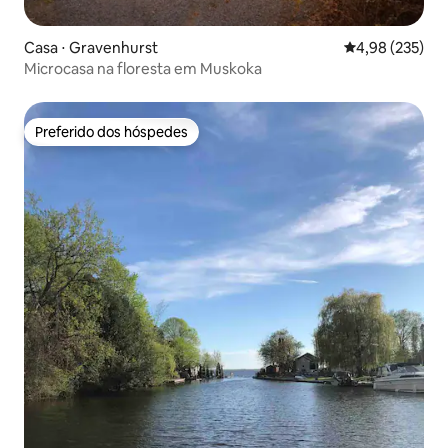
Casa ⋅ Gravenhurst
4,98 de uma av
4,98 (235)
Microcasa na floresta em Muskoka
Preferido dos hóspedes
Preferido dos hóspedes