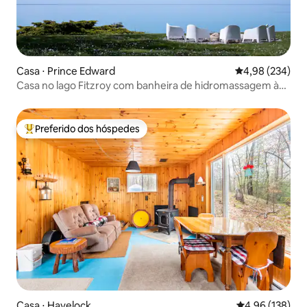
Casa ⋅ Prince Edward
4,98 de uma ava
4,98 (234)
Casa no lago Fitzroy com banheira de hidromassagem à
beira-mar
Preferido dos hóspedes
Entre os melhores preferidos dos hóspedes
Casa ⋅ Havelock
4,96 de uma av
4,96 (138)