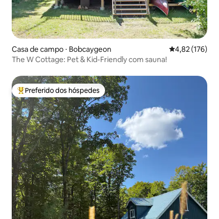
Casa de campo ⋅ Bobcaygeon
4,82 de uma av
4,82 (176)
The W Cottage: Pet & Kid-Friendly com sauna!
Preferido dos hóspedes
Entre os melhores preferidos dos hóspedes