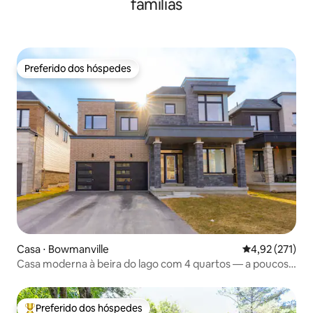
famílias
Preferido dos hóspedes
Preferido dos hóspedes
Casa ⋅ Bowmanville
4,92 de uma av
4,92 (271)
Casa moderna à beira do lago com 4 quartos — a poucos
passos do lago
Preferido dos hóspedes