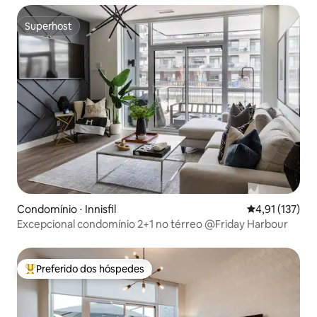
Superhost
Superhost
Condomínio ⋅ Innisfil
4,91 de uma av
4,91 (137)
Excepcional condomínio 2+1 no térreo @Friday Harbour
Preferido dos hóspedes
Entre os melhores preferidos dos hóspedes