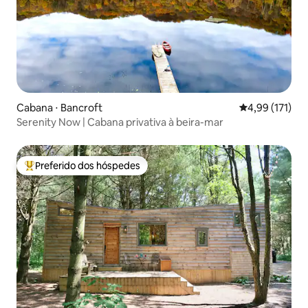
Cabana ⋅ Bancroft
4,99 de uma av
4,99 (171)
Serenity Now | Cabana privativa à beira-mar
Preferido dos hóspedes
Entre os melhores preferidos dos hóspedes