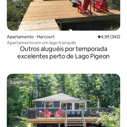
Apartamento ⋅ Harcourt
4,95 de uma av
4,95 (342)
Apartamento em um lago tranquilo
Outros aluguéis por temporada
excelentes perto de Lago Pigeon
Superhost
Superhost