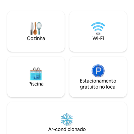
confortável com belas vistas para o lago
perto das comodid
e mesa para 6 pessoas. Aproveite a
locais e restauran
fogueira nas cadeiras Muskoka. Obs.
relaxamento no cai
Importante: a doca geralmente está
aconchegantes na
pronta na primeira semana de maio de
ao ar livre. Um pa
cada ano. Pode ser mais cedo,
Parque Provincial 
dependendo do clima. Além disso, a
(*depósito de seg
Cozinha
Wi-Fi
cidade de Kawartha Lakes tem uma
para aventura adic
proibição de FOGUEIRAS durante o mês
recarregar as ener
de abril de cada ano. Então, por favor,
não faça FOGUEIRA.
Estacionamento
Piscina
gratuito no local
Ar-condicionado