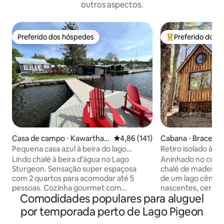
outros aspectos.
Preferido dos hóspedes
Preferido dos 
Preferido dos hóspedes
Entre os melhore
Casa de campo ⋅ Kawartha L
4,86 de uma avaliação média de 
4,86 (141)
Cabana ⋅ Bracebri
akes
Pequena casa azul à beira do lago
Retiro isolado à be
Sturgeon!!
Hideaway
Lindo chalé à beira d'água no Lago
Aninhado no cora
Sturgeon. Sensação super espaçosa
chalé de madeira a
com 2 quartos para acomodar até 5
de um lago cênico
pessoas. Cozinha gourmet com
nascentes, cercad
Comodidades populares para aluguel
eletrodomésticos de alta qualidade,
floresta privada. 
grande mesa de jantar para 6 pessoas.
Bracebridge, desf
por temporada perto de Lago Pigeon
Relaxe e faça churrasco no deck
lago e da beleza 