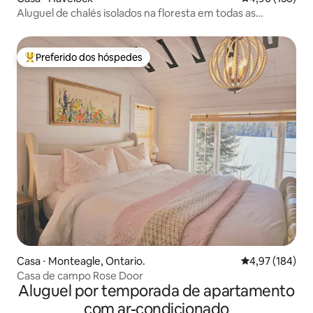
Aluguel de chalés isolados na floresta em todas as
estações
Preferido dos hóspedes
Entre os melhores preferidos dos hóspedes
Casa ⋅ Monteagle, Ontario.
4,97 de uma av
4,97 (184)
Casa de campo Rose Door
Aluguel por temporada de apartamento
com ar-condicionado