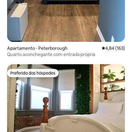
Apartamento ⋅ Peterborough
4,84 de uma av
4,84 (163)
Quarto aconchegante com entrada própria
Preferido dos hóspedes
Preferido dos hóspedes