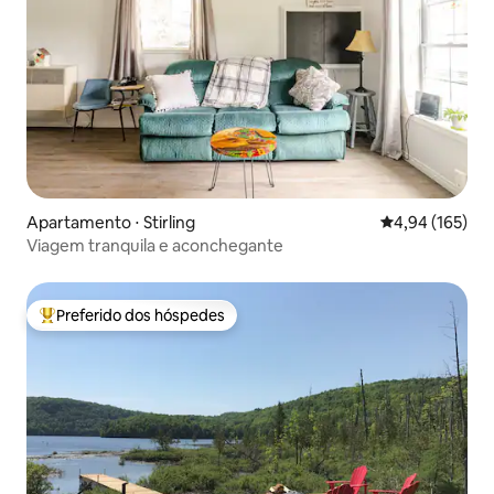
Apartamento ⋅ Stirling
4,94 de uma av
4,94 (165)
Viagem tranquila e aconchegante
Preferido dos hóspedes
Entre os melhores preferidos dos hóspedes