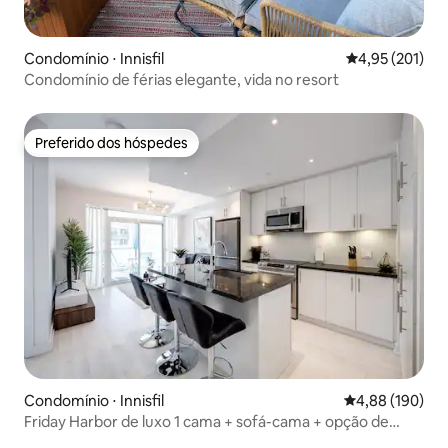
Condomínio ⋅ Innisfil
4,95 de uma av
4,95 (201)
Condomínio de férias elegante, vida no resort
Preferido dos hóspedes
Preferido dos hóspedes
Condomínio ⋅ Innisfil
4,88 de uma av
4,88 (190)
Friday Harbor de luxo 1 cama + sofá-cama + opção de
piscina