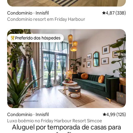
Condomínio ⋅ Innisfil
4,87 de uma av
4,87 (338)
Condomínio resort em Friday Harbour
Preferido dos hóspedes
Entre os melhores preferidos dos hóspedes
Condomínio ⋅ Innisfil
4,99 de uma av
4,99 (125)
Luxo boêmio no Friday Harbour Resort Simcoe
Aluguel por temporada de casas para