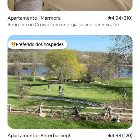
Apartamento ⋅ Marmora
4,94 de uma av
4,94 (310)
Retiro no rio Crowe com energia solar e banheira de
hidromassagem
Preferido dos hóspedes
Entre os melhores preferidos dos hóspedes
Apartamento ⋅ Peterborough
4,98 de uma av
4,98 (120)