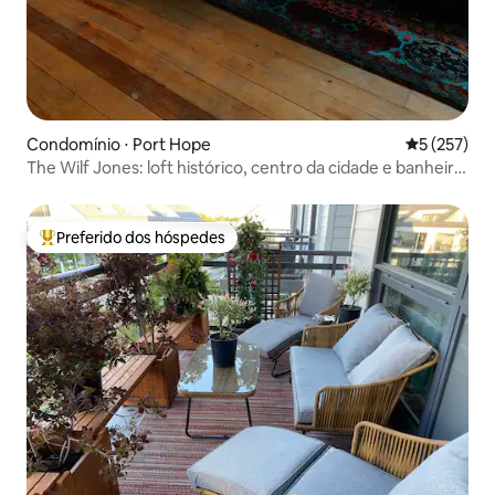
Condomínio ⋅ Port Hope
5 de uma av
5 (257)
The Wilf Jones: loft histórico, centro da cidade e banheira
de hidromassagem
Preferido dos hóspedes
Entre os melhores preferidos dos hóspedes