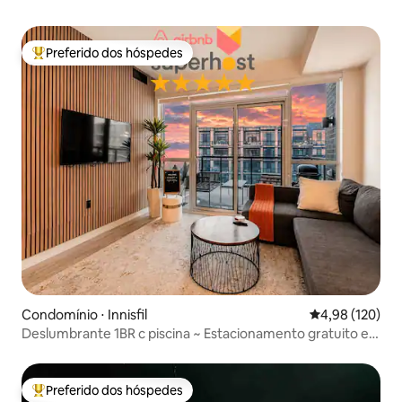
Preferido dos hóspedes
Entre os melhores preferidos dos hóspedes
Condomínio ⋅ Innisfil
4,98 de uma av
4,98 (120)
Deslumbrante 1BR c piscina ~ Estacionamento gratuito e
Self Check-In
Preferido dos hóspedes
Entre os melhores preferidos dos hóspedes