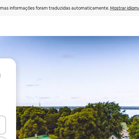
mas informações foram traduzidas automaticamente. 
Mostrar idioma
ore-os usando as seta para cima e para baixo do teclado ou tocando e