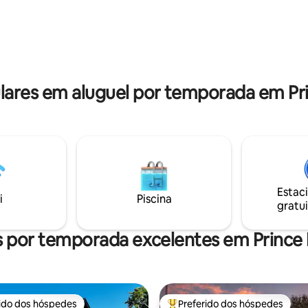
llington. Perto de muitas
com a família e os amigos. Loca
 e cervejarias. O amplo espaço
poucos minutos de bares secre
 torna esta casa ideal para
lounges de vinhos, vinícolas, o
asais e famílias que procuram
Drive-In e o Sandbanks Provinci
 cartão postal e comodidades de
spa privativo. ST-2023-0002
ares em aluguel por temporada em Pr
Estac
i
Piscina
gratui
s por temporada excelentes em Princ
rido dos hóspedes
Preferido dos hóspedes