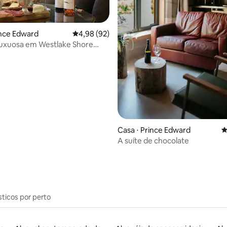
média de 5, 88 avaliações
ince Edward
4,98 de uma avaliação média de 5, 92 avalia
4,98 (92)
luxuosa em Westlake Shore
s
Casa ⋅ Prince Edward
4
A suíte de chocolate
sticos por perto