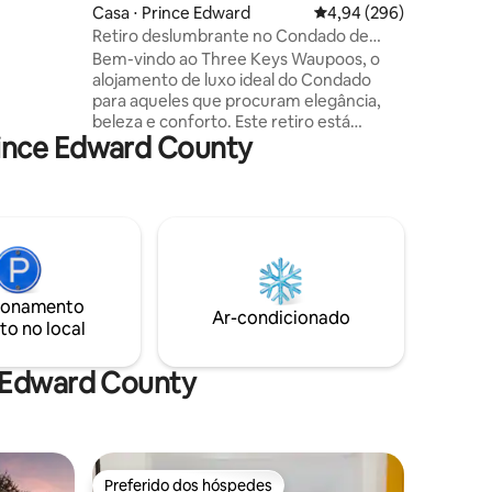
lizado a
Casa ⋅ Prince Edward
4,94 de uma avaliação m
4,94 (296)
tos e
Retiro deslumbrante no Condado de
 Mustang
Prince Edward
Bem-vindo ao Three Keys Waupoos, o
al Park!
alojamento de luxo ideal do Condado
para aqueles que procuram elegância,
beleza e conforto. Este retiro está
ince Edward County
situado no coração de todas as coisas
que tornam o Condado memorável;
vinícolas, pomares, fábricas de queijo e
vistas panorâmicas. A casa tem tudo a
ver com espaços abertos e artesanato
de postes e vigas lindamente
construídos. A uma curta distância de
carro de muitos destinos desejáveis do
ionamento
Condado, você ficará feliz por ter
Ar-condicionado
to no local
escolhido nossa casa com vista para
Smith 's Bay, Lake Ontario!
e Edward County
Preferido dos hóspedes