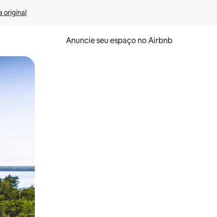
 original
Anuncie seu espaço no Airbnb
 deslizando o dedo na tela.