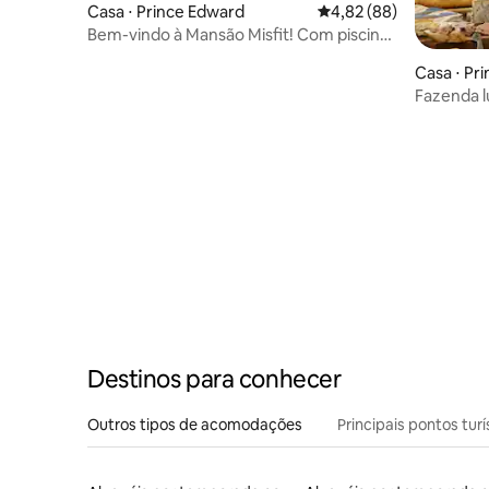
Casa ⋅ Prince Edward
4,82 de uma avaliação 
4,82 (88)
Bem-vindo à Mansão Misfit! Com piscina
e banheira de hidromassagem!
Casa ⋅ Pr
Fazenda 
Sandbank
Destinos para conhecer
Outros tipos de acomodações
Principais pontos turí