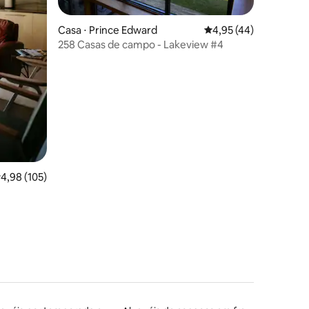
Casa ⋅ Prince Edward
4,95 de uma avaliação
4,95 (44)
258 Casas de campo - Lakeview #4
ções
,98 de uma avaliação média de 5, 105 avaliações
4,98 (105)