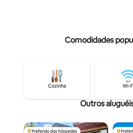
minutos das vinícolas do Condado de
Picton/We
Prince Edward e de Consecon, com
vinícolas
internet rápida Starlink, espaço de
do quintal
trabalho dedicado, lareira, estrutura de
grupos, c
brinquedos para crianças e carregador
vistas de
de veículos elétricos. Ideal para famílias,
casais e trabalhadores remotos que
Comodidades popul
buscam privacidade e vistas.
Cozinha
Wi-F
Outros aluguéi
Preferido dos hóspedes
Prefe