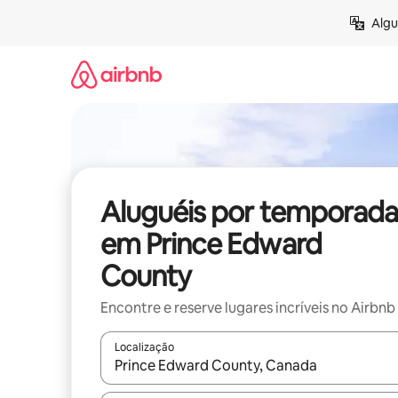
Pular
Algu
para
o
conteúdo
Aluguéis por temporada
em Prince Edward
County
Encontre e reserve lugares incríveis no Airbnb
Localização
Quando os resultados estiverem disponíveis, expl