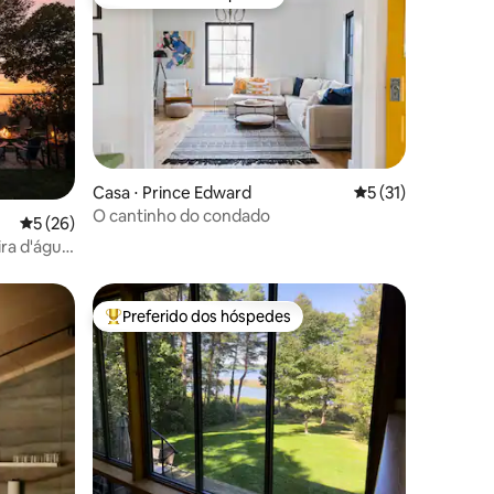
os hóspedes
Preferido dos hóspedes
ções
Casa ⋅ Prince Edward
5 de uma avaliação
5 (31)
O cantinho do condado
5 de uma avaliação média de 5, 26 avaliações
5 (26)
ra d'água
Preferido dos hóspedes
os hóspedes
Entre os melhores preferidos dos hóspedes