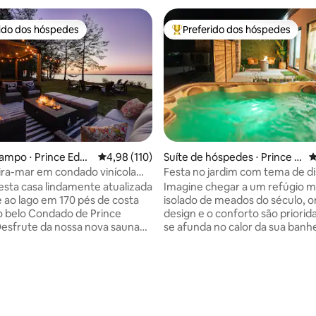
rido dos hóspedes
Preferido dos hóspedes
 melhores preferidos dos hóspedes
Entre os melhores preferidos d
édia de 5, 234 avaliações
ampo ⋅ Prince Edw
4,98 de uma avaliação média de 5, 110 avalia
4,98 (110)
Suíte de hóspedes ⋅ Prince E
4
dward
ira-mar em condado vinícola
Festa no jardim com tema de d
e BANHEIRA DE
por The Post Office Motel
 esta casa lindamente atualizada
Imagine chegar a um refúgio 
ASSAGEM
 ao lago em 170 pés de costa
isolado de meados do século, o
o belo Condado de Prince
design e o conforto são priorid
esfrute da nossa nova sauna
se afunda no calor da sua banh
 panorâmica, banheira de
hidromassagem privada, o céu 
agem e chuveiro ao ar livre.
desdobrando em um manto de e
io relaxante está localizado na
Hoje à noite, a Via Láctea faz 
inte, a apenas 2 horas a leste
para você. Mais tarde, o riso en
o. A 30 minutos de carro de
enquanto você se reúne ao red
, 20 minutos de
fogueira, assando s'mores peg