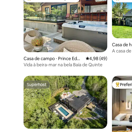
Entre os melhores preferidos dos hóspedes
Entre os
Casa de h
anee
A casa d
Casa de campo ⋅ Prince Edwa
4,98 de uma avaliação 
4,98 (49)
rd
Vida à beira-mar na bela Baía de Quinte
Superhost
Prefe
Superhost
Entre os