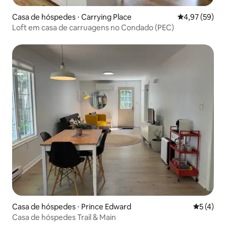
Casa de hóspedes ⋅ Carrying Place
4,97 de uma a
4,97 (59)
Loft em casa de carruagens no Condado (PEC)
Casa de hóspedes ⋅ Prince Edward
5 de uma 
5 (4)
Casa de hóspedes Trail & Main