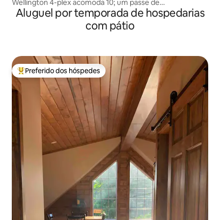
Wellington 4-plex acomoda 10; um passe de
Aluguel por temporada de hospedarias
praia/unidade!
com pátio
Preferido dos hóspedes
Entre os melhores preferidos dos hóspedes