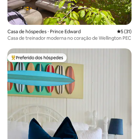
Casa de hóspedes ⋅ Prince Edward
5 de uma a
5 (31)
Casa de treinador moderna no coração de Wellington PEC
Preferido dos hóspedes
Entre os melhores preferidos dos hóspedes