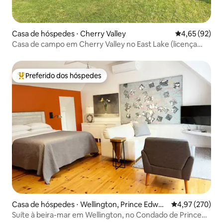
Casa de hóspedes ⋅ Cherry Valley
4,65 de uma a
4,65 (92)
Casa de campo em Cherry Valley no East Lake (licença
STA)
Preferido dos hóspedes
Entre os melhores preferidos dos hóspedes
Casa de hóspedes ⋅ Wellington, Prince Edwar
4,97 de uma av
4,97 (270)
d County,
Suíte à beira-mar em Wellington, no Condado de Prince