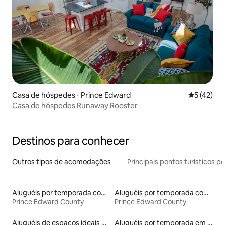
Casa de hóspedes ⋅ Prince Edward
5 de uma a
5 (42)
Casa de hóspedes Runaway Rooster
Destinos para conhecer
Outros tipos de acomodações
Principais pontos turísticos po
Aluguéis por temporada com banheira de hidromassagem
Aluguéis por temporada com suítes privativas
Prince Edward County
Prince Edward County
Aluguéis de espaços ideais para famílias
Aluguéis por temporada em hotéis-fazenda