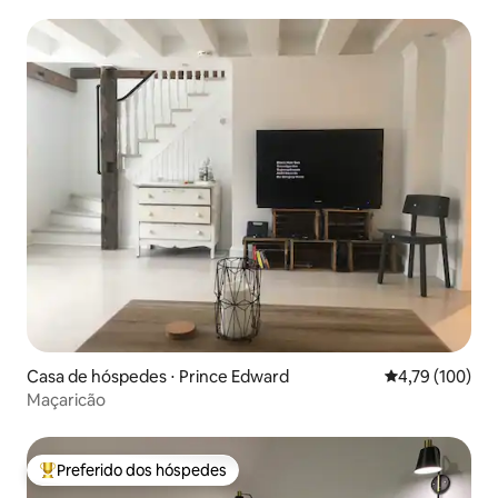
Edward
Casa de hóspedes ⋅ Prince Edward
4,79 de uma av
4,79 (100)
Maçaricão
Preferido dos hóspedes
Entre os melhores preferidos dos hóspedes