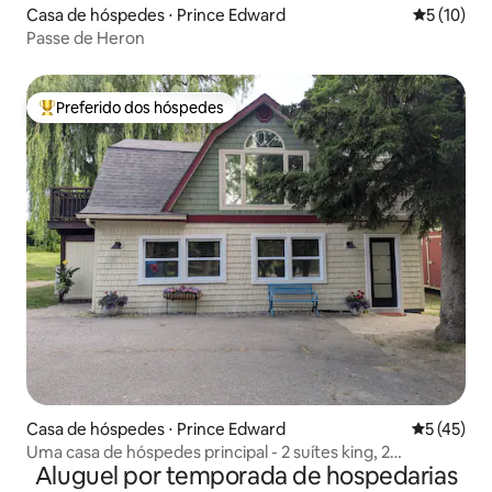
Casa de hóspedes ⋅ Prince Edward
5 de uma a
5 (10)
Passe de Heron
Preferido dos hóspedes
Entre os melhores preferidos dos hóspedes
Casa de hóspedes ⋅ Prince Edward
5 de uma a
5 (45)
Uma casa de hóspedes principal - 2 suítes king, 2
Aluguel por temporada de hospedarias
banheiros e EV