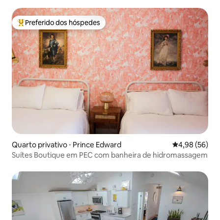
Preferido dos hóspedes
Entre os melhores preferidos dos hóspedes
Quarto privativo ⋅ Prince Edward
4,98 de uma a
4,98 (56)
Suítes Boutique em PEC com banheira de hidromassagem