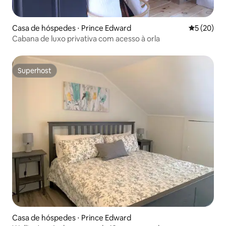
Casa de hóspedes ⋅ Prince Edward
5 de uma a
5 (20)
Cabana de luxo privativa com acesso à orla
Superhost
Superhost
Casa de hóspedes ⋅ Prince Edward