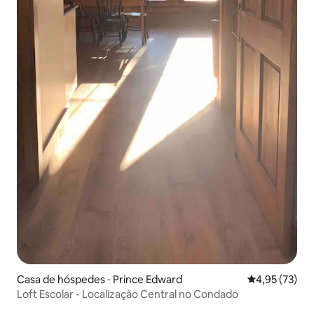
Casa de hóspedes ⋅ Prince Edward
4,95 de uma a
4,95 (73)
Loft Escolar - Localização Central no Condado