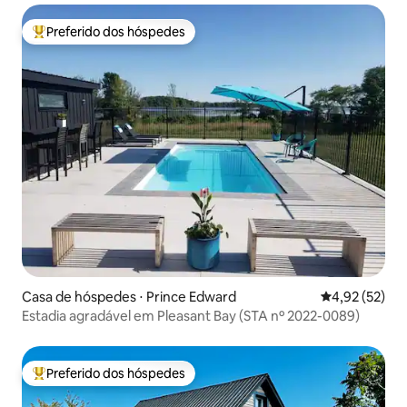
Preferido dos hóspedes
Entre os melhores preferidos dos hóspedes
Casa de hóspedes ⋅ Prince Edward
4,92 de uma a
4,92 (52)
Estadia agradável em Pleasant Bay (STA nº 2022-0089)
Preferido dos hóspedes
Entre os melhores preferidos dos hóspedes