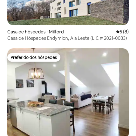
Casa de hóspedes ⋅ Milford
5 de uma 
5 (8)
Casa de Hóspedes Endymion, Ala Leste (LIC # 2021-0033)
Preferido dos hóspedes
Preferido dos hóspedes