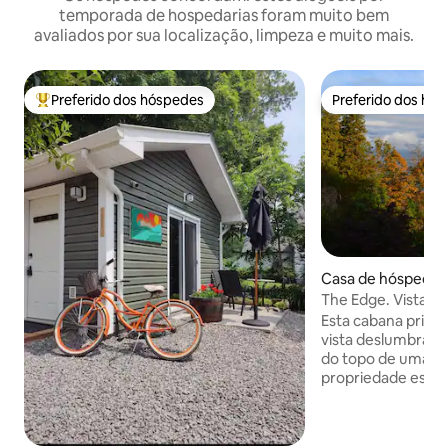
temporada de hospedarias foram muito bem
avaliados por sua localização, limpeza e muito mais.
Preferido dos hóspedes
Preferido dos hó
Entre os melhores preferidos dos hóspedes
Preferido dos hó
Casa de hóspedes 
dward
The Edge. Vista d
Friendly
Esta cabana priva
vista deslumbran
do topo de uma es
propriedade está l
imediatamente a l
Mountain Provincial Park. Dê
no Google Maps. O uso diurno em