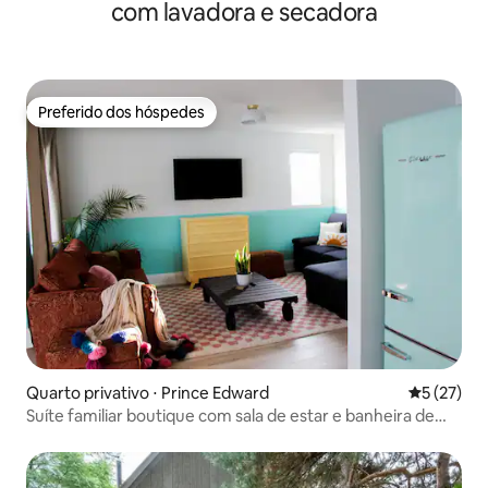
com lavadora e secadora
Preferido dos hóspedes
Preferido dos hóspedes
Quarto privativo ⋅ Prince Edward
5 de uma a
5 (27)
Suíte familiar boutique com sala de estar e banheira de
hidromassagem