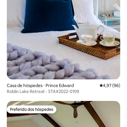
Casa de hóspedes ⋅ Prince Edward
4,97 de uma a
4,97 (96)
Roblin Lake Retreat - STA#2022-0109
Preferido dos hóspedes
Preferido dos hóspedes