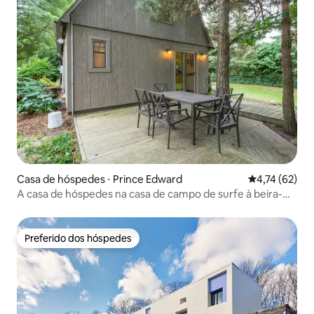
Casa de hóspedes ⋅ Prince Edward
4,74 de uma a
4,74 (62)
A casa de hóspedes na casa de campo de surfe à beira-
mar
Preferido dos hóspedes
Preferido dos hóspedes