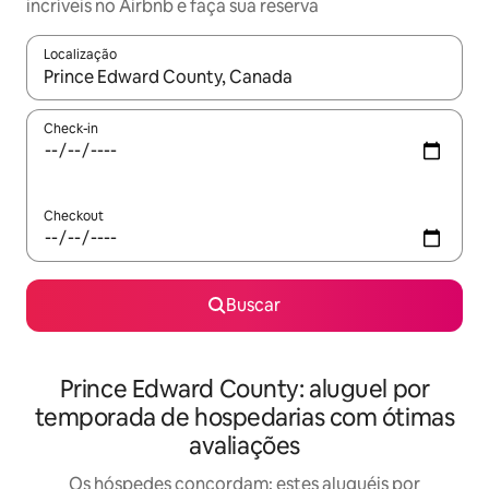
incríveis no Airbnb e faça sua reserva
Localização
Quando os resultados estiverem disponíveis, explore-os usando
Check-in
Checkout
Buscar
Prince Edward County: aluguel por
temporada de hospedarias com ótimas
avaliações
Os hóspedes concordam: estes aluguéis por