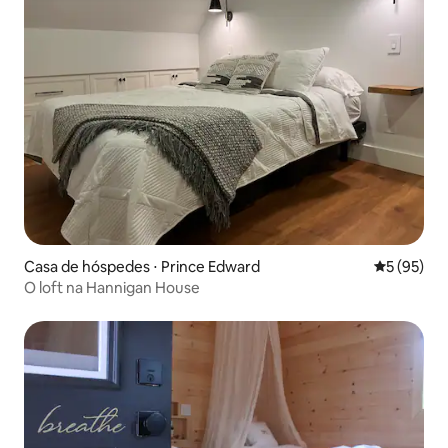
Casa de hóspedes ⋅ Prince Edward
5 de uma a
5 (95)
O loft na Hannigan House