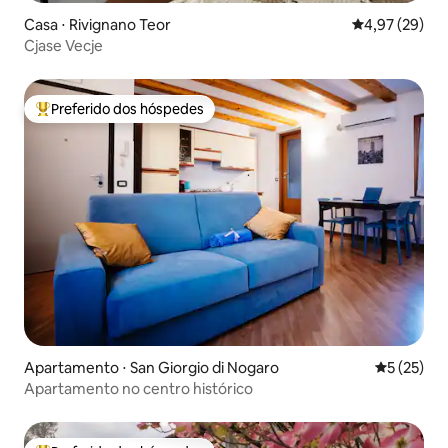
Casa ⋅ Rivignano Teor
4,97 de uma a
4,97 (29)
Cjase Vecje
Preferido dos hóspedes
Entre os melhores preferidos dos hóspedes
Apartamento ⋅ San Giorgio di Nogaro
5 de uma a
5 (25)
Apartamento no centro histórico