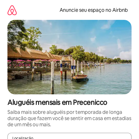
Pular
para
Anuncie seu espaço no Airbnb
o
conteúdo
Aluguéis mensais em Precenicco
Saiba mais sobre aluguéis por temporada de longa
duração que fazem você se sentir em casa em estadias
de um mês ou mais.
Localização