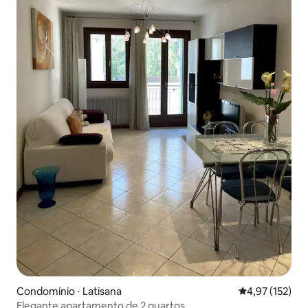
Condomínio ⋅ Latisana
4,97 de uma av
4,97 (152)
Elegante apartamento de 2 quartos