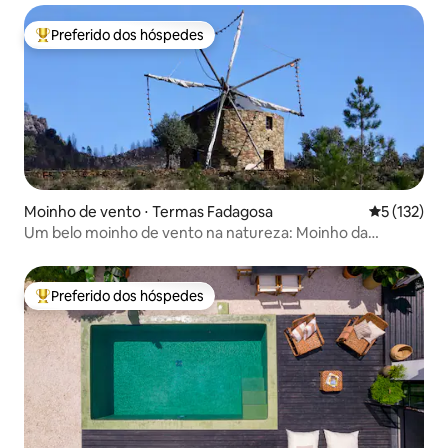
Preferido dos hóspedes
Entre os melhores preferidos dos hóspedes
Moinho de vento ⋅ Termas Fadagosa
5 de uma av
5 (132)
Um belo moinho de vento na natureza: Moinho da
Fadagosa
Preferido dos hóspedes
Entre os melhores preferidos dos hóspedes