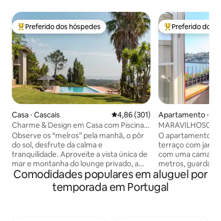
Preferido dos hóspedes
Preferido dos 
Entre os melhores preferidos dos hóspedes
Entre os melhore
Casa ⋅ Cascais
4,86 de uma avaliação média de 
4,86 (301)
Apartamento ⋅ Po
Charme & Design em Casa com Piscina e
MARAVILHOSO T
Vista Magnífica de Mar e Montanha
Observe os “melros” pela manhã, o pôr
O apartamento (C
do sol, desfrute da calma e
terraço com jardim
tranquilidade. Aproveite a vista única de
com uma cama de c
mar e montanha do lounge privado, a
metros, guarda-r
Comodidades populares em aluguel por
piscina infinita, a “Serra de Sintra”-a
sala de estar com 
montanha mágica, os seus bosques
cabo e Netflix, si
temporada em Portugal
encantados, conventos e palácios.
bluetooth Rotel e
Possibilidade de incluir uma mesa de
gratuitas disponív
trabalho. Existe também a possibilidade
Cozinha equipada
de aceitar celebrações de casamentos,
geladeira, máquina