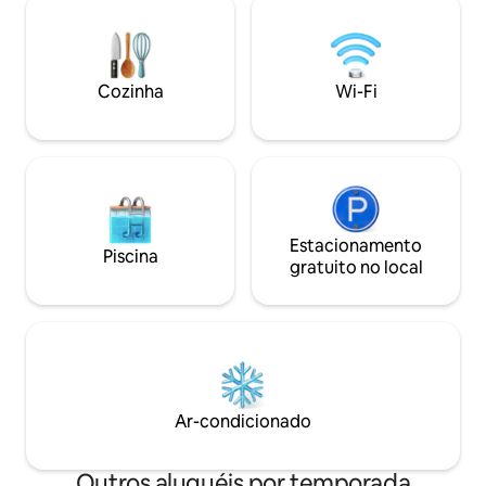
caso seja de pequenos grupos,
de indução, torrade
mediante pagamento suplementar. Para
Nexpresso. Banhe
mais informações contatar diretamente
incluindo bidê e c
com o anfitrião. Uma Villa de montanha
cabelo e comodida
Cozinha
Wi-Fi
construída à mais de 100 anos ,
xampu e creme cor
implantada sobre uma imponente rocha
de passar roupa.
com uma envolvente única e uma vista
de cortar a respiração sobre o mar a
cidade , Cascais e a montanha onde está
inserida . A casa foi remodelada
recentemente e ampliada com uma
construção moderna e de design
Estacionamento
Piscina
desfrutando da vista e da envolvente .
gratuito no local
Vê-se desde o topo da Serra de Sintra,
ao Guincho ao Cabo Espichel. A dois
passos dos percursos pedestres da
Serra de Sintra e dos seus monumentos
e junto de bons restaurantes , de cafés
com bom ambiente , a pequena aldeia
tem supermercado e farmácia para sua
Ar-condicionado
tranquilidade. Os hóspedes têm à sua
disposição uma casa com 2 quartos, sala
e cozinha, totalmente privativa e acesso
Outros aluguéis por temporada