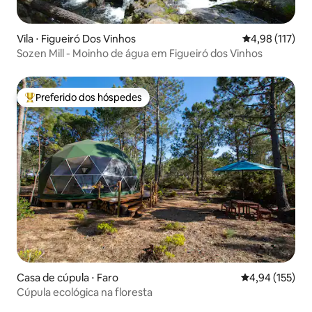
Vila ⋅ Figueiró Dos Vinhos
4,98 de uma av
4,98 (117)
Sozen Mill - Moinho de água em Figueiró dos Vinhos
Preferido dos hóspedes
Entre os melhores preferidos dos hóspedes
Casa de cúpula ⋅ Faro
4,94 de uma av
4,94 (155)
Cúpula ecológica na floresta