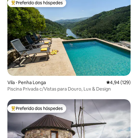
Preferido dos hóspedes
Entre os melhores preferidos dos hóspedes
Vila ⋅ Penha Longa
4,94 de uma av
4,94 (129)
Piscina Privada c/Vistas para Douro, Lux & Design
Preferido dos hóspedes
Entre os melhores preferidos dos hóspedes