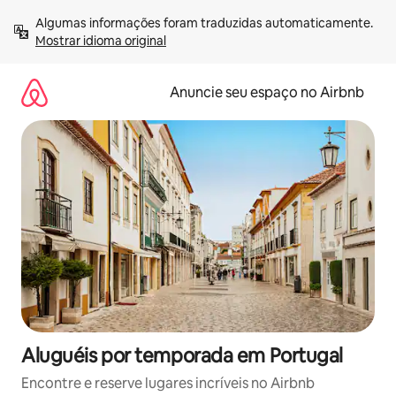
Pular
Algumas informações foram traduzidas automaticamente. 
para
Mostrar idioma original
o
conteúdo
Anuncie seu espaço no Airbnb
Aluguéis por temporada em Portugal
Encontre e reserve lugares incríveis no Airbnb