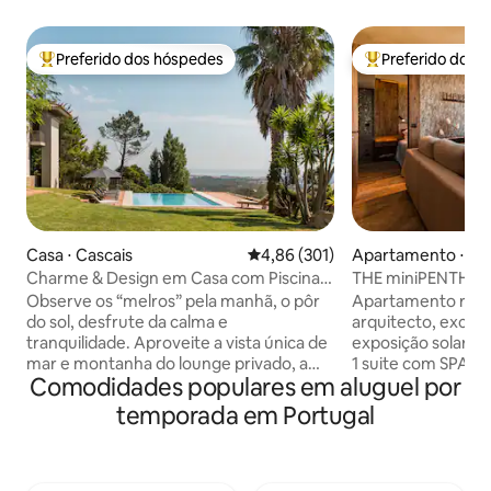
Preferido dos hóspedes
Preferido dos 
Entre os melhores preferidos dos hóspedes
Entre os melhore
Casa ⋅ Cascais
4,86 de uma avaliação média de 
4,86 (301)
Apartamento ⋅ Pa
Charme & Design em Casa com Piscina e
THE miniPENTHOUS
Vista Magnífica de Mar e Montanha
Observe os “melros” pela manhã, o pôr
Apartamento reco
do sol, desfrute da calma e
arquitecto, excele
tranquilidade. Aproveite a vista única de
exposição solar, co
mar e montanha do lounge privado, a
1 suite com SPA e banho turco com
Comodidades populares em aluguel por
piscina infinita, a “Serra de Sintra”-a
aromaterapia. 1 s
montanha mágica, os seus bosques
vista mar, tela de
temporada em Portugal
encantados, conventos e palácios.
Sala com vista de m
Possibilidade de incluir uma mesa de
onde poderá disfr
trabalho. Existe também a possibilidade
estar e de um ba
de aceitar celebrações de casamentos,
ferro forjado. Per