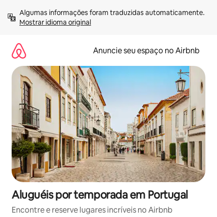
Pular
Algumas informações foram traduzidas automaticamente. 
para
Mostrar idioma original
o
conteúdo
Anuncie seu espaço no Airbnb
Aluguéis por temporada em Portugal
Encontre e reserve lugares incríveis no Airbnb