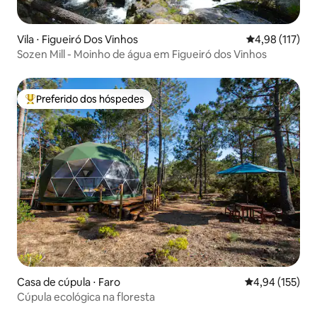
Vila ⋅ Figueiró Dos Vinhos
4,98 de uma av
4,98 (117)
Sozen Mill - Moinho de água em Figueiró dos Vinhos
Preferido dos hóspedes
Entre os melhores preferidos dos hóspedes
Casa de cúpula ⋅ Faro
4,94 de uma av
4,94 (155)
Cúpula ecológica na floresta