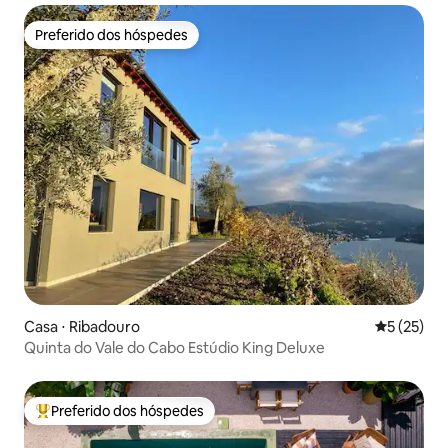
Preferido dos hóspedes
Preferido dos hóspedes
Casa ⋅ Ribadouro
5 de uma a
5 (25)
Quinta do Vale do Cabo Estúdio King Deluxe
Preferido dos hóspedes
Entre os melhores preferidos dos hóspedes