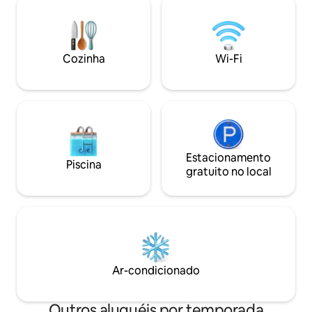
caso seja de pequenos grupos,
cafés e supermerc
mediante pagamento suplementar. Para
comboio. Ar condi
mais informações contatar diretamente
aquecido em todas
com o anfitrião. Uma Villa de montanha
independente por 
Cozinha
Wi-Fi
construída à mais de 100 anos ,
implantada sobre uma imponente rocha
com uma envolvente única e uma vista
de cortar a respiração sobre o mar a
cidade , Cascais e a montanha onde está
inserida . A casa foi remodelada
recentemente e ampliada com uma
construção moderna e de design
Estacionamento
Piscina
desfrutando da vista e da envolvente .
gratuito no local
Vê-se desde o topo da Serra de Sintra,
ao Guincho ao Cabo Espichel. A dois
passos dos percursos pedestres da
Serra de Sintra e dos seus monumentos
e junto de bons restaurantes , de cafés
com bom ambiente , a pequena aldeia
tem supermercado e farmácia para sua
Ar-condicionado
tranquilidade. Os hóspedes têm à sua
disposição uma casa com 2 quartos, sala
e cozinha, totalmente privativa e acesso
Outros aluguéis por temporada