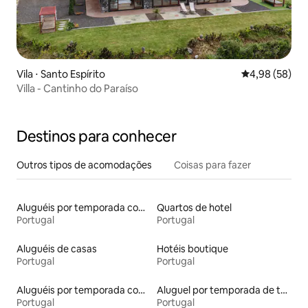
Vila ⋅ Santo Espírito
4,98 de uma a
4,98 (58)
Villa - Cantinho do Paraíso
Destinos para conhecer
Outros tipos de acomodações
Coisas para fazer
Aluguéis por temporada com acesso ao lago
Quartos de hotel
Portugal
Portugal
Aluguéis de casas
Hotéis boutique
Portugal
Portugal
Aluguéis por temporada com caiaque
Aluguel por temporada de townhouses
Portugal
Portugal