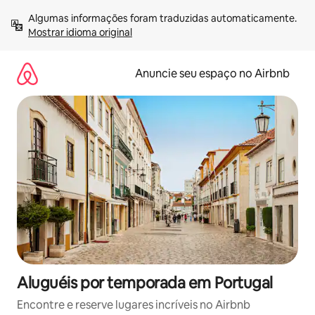
Pular
Algumas informações foram traduzidas automaticamente. 
para
Mostrar idioma original
o
conteúdo
Anuncie seu espaço no Airbnb
Aluguéis por temporada em Portugal
Encontre e reserve lugares incríveis no Airbnb