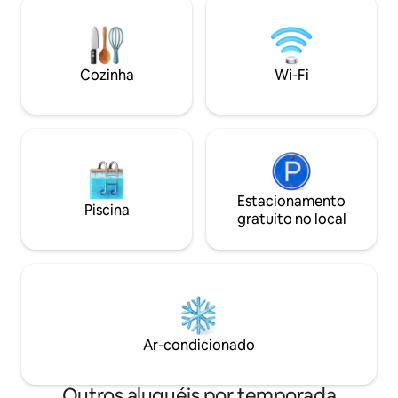
caso seja de pequenos grupos,
de indução, torrade
mediante pagamento suplementar. Para
Nexpresso. Banhe
mais informações contatar diretamente
incluindo bidê e c
com o anfitrião. Uma Villa de montanha
cabelo e comodida
Cozinha
Wi-Fi
construída à mais de 100 anos ,
xampu e creme cor
implantada sobre uma imponente rocha
de passar roupa.
com uma envolvente única e uma vista
de cortar a respiração sobre o mar a
cidade , Cascais e a montanha onde está
inserida . A casa foi remodelada
recentemente e ampliada com uma
construção moderna e de design
Estacionamento
Piscina
desfrutando da vista e da envolvente .
gratuito no local
Vê-se desde o topo da Serra de Sintra,
ao Guincho ao Cabo Espichel. A dois
passos dos percursos pedestres da
Serra de Sintra e dos seus monumentos
e junto de bons restaurantes , de cafés
com bom ambiente , a pequena aldeia
tem supermercado e farmácia para sua
Ar-condicionado
tranquilidade. Os hóspedes têm à sua
disposição uma casa com 2 quartos, sala
e cozinha, totalmente privativa e acesso
Outros aluguéis por temporada