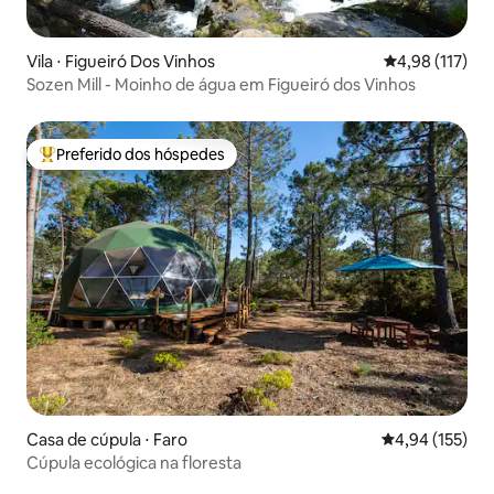
Vila ⋅ Figueiró Dos Vinhos
4,98 de uma av
4,98 (117)
Sozen Mill - Moinho de água em Figueiró dos Vinhos
Preferido dos hóspedes
Entre os melhores preferidos dos hóspedes
Casa de cúpula ⋅ Faro
4,94 de uma av
4,94 (155)
Cúpula ecológica na floresta