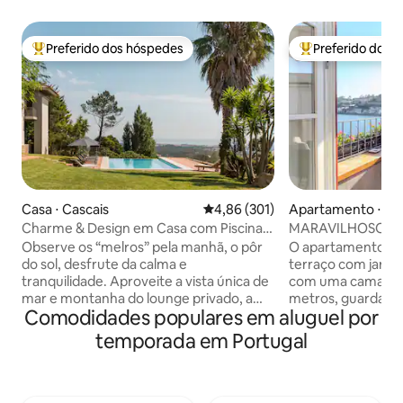
Preferido dos hóspedes
Preferido dos 
Entre os melhores preferidos dos hóspedes
Entre os melhore
Casa ⋅ Cascais
4,86 de uma avaliação média de 
4,86 (301)
Apartamento ⋅ Po
Charme & Design em Casa com Piscina e
MARAVILHOSO T
Vista Magnífica de Mar e Montanha
Observe os “melros” pela manhã, o pôr
O apartamento (C
do sol, desfrute da calma e
terraço com jardim
tranquilidade. Aproveite a vista única de
com uma cama de c
mar e montanha do lounge privado, a
metros, guarda-r
Comodidades populares em aluguel por
piscina infinita, a “Serra de Sintra”-a
sala de estar com 
montanha mágica, os seus bosques
cabo e Netflix, si
temporada em Portugal
encantados, conventos e palácios.
bluetooth Rotel e
Possibilidade de incluir uma mesa de
gratuitas disponív
trabalho. Existe também a possibilidade
Cozinha equipada
de aceitar celebrações de casamentos,
geladeira, máquina