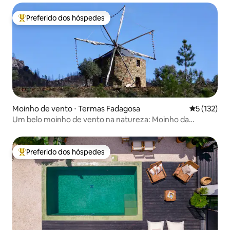
Preferido dos hóspedes
Entre os melhores preferidos dos hóspedes
Moinho de vento ⋅ Termas Fadagosa
5 de uma av
5 (132)
Um belo moinho de vento na natureza: Moinho da
Fadagosa
Preferido dos hóspedes
Entre os melhores preferidos dos hóspedes