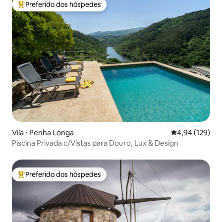
Preferido dos hóspedes
Entre os melhores preferidos dos hóspedes
Vila ⋅ Penha Longa
4,94 de uma av
4,94 (129)
Piscina Privada c/Vistas para Douro, Lux & Design
Preferido dos hóspedes
Entre os melhores preferidos dos hóspedes