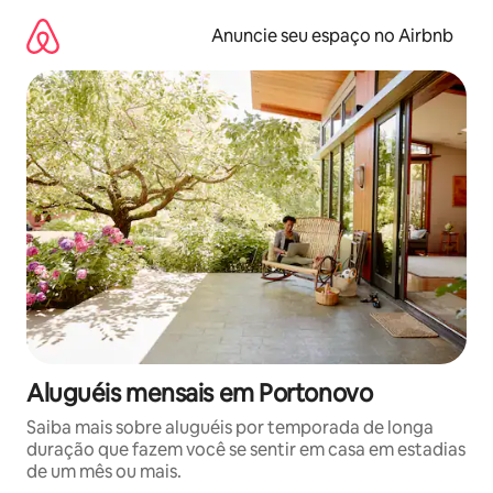
Pular
para
Anuncie seu espaço no Airbnb
o
conteúdo
Aluguéis mensais em Portonovo
Saiba mais sobre aluguéis por temporada de longa
duração que fazem você se sentir em casa em estadias
de um mês ou mais.