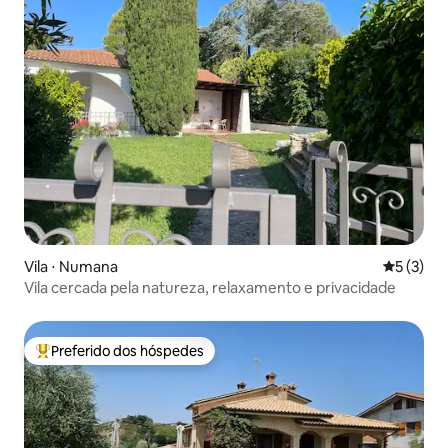
Vila ⋅ Numana
5 de uma 
5 (3)
Vila cercada pela natureza, relaxamento e privacidade
Preferido dos hóspedes
Entre os melhores preferidos dos hóspedes