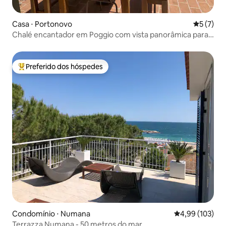
Casa ⋅ Portonovo
5 de uma 
5 (7)
Chalé encantador em Poggio com vista panorâmica para
o mar
Preferido dos hóspedes
Entre os melhores preferidos dos hóspedes
Condomínio ⋅ Numana
4,99 de uma av
4,99 (103)
Terrazza Numana - 50 metros do mar