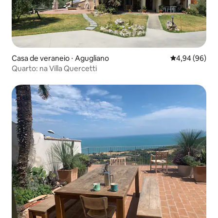
Casa de veraneio ⋅ Agugliano
4,94 de uma av
4,94 (96)
Quarto: na Villa Quercetti