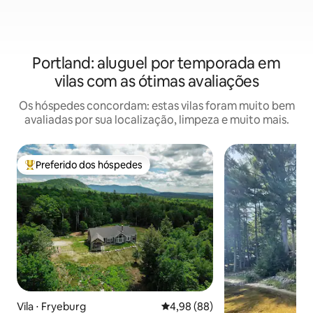
Portland: aluguel por temporada em
vilas com as ótimas avaliações
Os hóspedes concordam: estas vilas foram muito bem
avaliadas por sua localização, limpeza e muito mais.
Preferido dos hóspedes
Entre os melhores preferidos dos hóspedes
Vila ⋅ Fryeburg
4,98 de uma avaliação média de
4,98 (88)