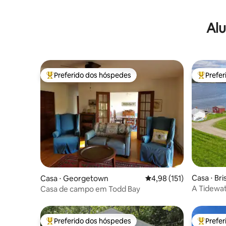
Alu
Preferido dos hóspedes
Prefe
Entre os melhores preferidos dos hóspedes
Entre os
Casa ⋅ Bri
Casa ⋅ Georgetown
4,98 de uma avaliação m
4,98 (151)
A Tidewat
Casa de campo em Todd Bay
Pemaqui
Preferido dos hóspedes
Prefe
Entre os melhores preferidos dos hóspedes
Entre os