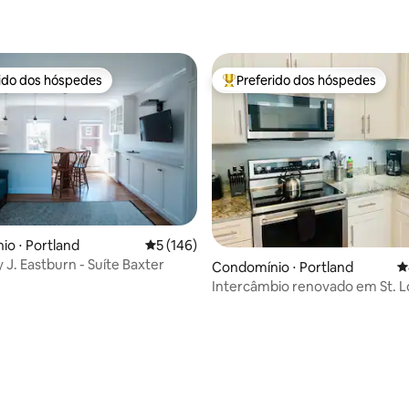
rido dos hóspedes
Preferido dos hóspedes
 melhores preferidos dos hóspedes
Entre os melhores preferidos d
o ⋅ Portland
5 de uma avaliação média de 5, 146 avalia
5 (146)
 J. Eastburn - Suíte Baxter
édia de 5, 107 avaliações
Condomínio ⋅ Portland
4
Intercâmbio renovado em St. L
estacionamento gratuito