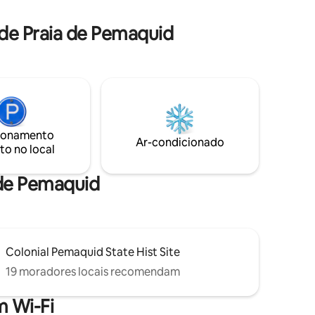
o no
pedra, gesso de cal e concreto formam
um refúgio aterrado, silenciosamente
de Praia de Pemaquid
expressivo e construído de forma
acres bem
sustentável. A 1 hora de Portland, mas
 melhores
um mundo à parte.
ão a 150
or uma
o natural.
ionamento
Ar-condicionado
to no local
 de Pemaquid
Colonial Pemaquid State Hist Site
19 moradores locais recomendam
 Wi-Fi