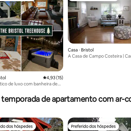
Casa ⋅ Bristol
A Casa de Campo Costeira | C
édia de 5, 117 avaliações
Pemaquid Beach | 3 quartos
stol
4,93 de uma avaliação média de 5, 15 avalia
4,93 (15)
stico de luxo com banheira de
ssagem
r temporada de apartamento com ar-c
rido dos hóspedes
Preferido dos hóspedes
 melhores preferidos dos hóspedes
Preferido dos hóspedes