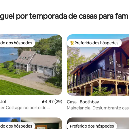
guel por temporada de casas para famí
rido dos hóspedes
Preferido dos hóspedes
 melhores preferidos dos hóspedes
Entre os melhores preferidos d
stol
4,97 de uma avaliação média de 5, 29 avalia
4,97 (29)
édia de 5, 151 avaliações
Casa ⋅ Boothbay
er Cottage no porto de
Mainelandia! Deslumbrante cas
d
beira-mar!
rido dos hóspedes
Preferido dos hóspedes
 melhores preferidos dos hóspedes
Preferido dos hóspedes