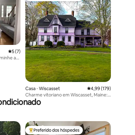
5 de uma avaliação média de 5, 7 avaliações
5 (7)
aminhe até
ções
Casa ⋅ Wiscasset
4,99 de uma avaliação 
4,99 (179)
Charme vitoriano em Wiscasset, Maine:
ondicionado
Acorn Cottage
Preferido dos hóspedes
Entre os melhores preferidos dos hóspedes