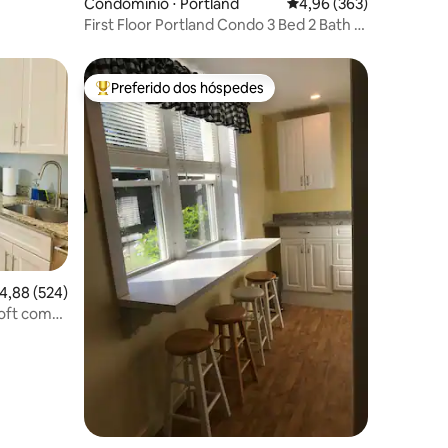
Condomínio ⋅ Portland
4,96 de uma avaliação m
4,96 (363)
First Floor Portland Condo 3 Bed 2 Bath +
Parking
Preferido dos hóspedes
os hóspedes
Entre os melhores preferidos dos hóspedes
ções
,88 de uma avaliação média de 5, 524 avaliações
4,88 (524)
oft com