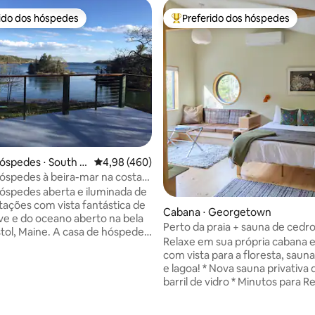
rido dos hóspedes
Preferido dos hóspedes
 melhores preferidos dos hóspedes
Entre os melhores preferidos d
óspedes ⋅ South B
4,98 de uma avaliação média de 5, 460 avalia
4,98 (460)
óspedes à beira-mar na costa
óspedes aberta e iluminada de
tações com vista fantástica de
Cabana ⋅ Georgetown
e e do oceano aberto na bela
Perto da praia + sauna de cedro
stol, Maine. A casa de hóspedes
chuveiro ao ar livre + lagoa + f
Relaxe em sua própria cabana 
rivacidade e independência. O
com vista para a floresta, sauna
ndar tem um espaço aberto com
édia de 5, 204 avaliações
e lagoa! * Nova sauna privativa de cedro e
área de dormir com cama
barril de vidro * Minutos para R
e, banheiro. O piso térreo tem
Park Beach e 5 Ilhas🦞 * Fogueir
vaninha, Smart TV, área de
Chuveiro ao ar livre * Chuveiro
ortas francesas que se abrem