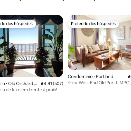
rido dos hóspedes
Preferido dos hóspedes
 melhores preferidos dos hóspedes
Preferido dos hóspedes
édia de 5, 249 avaliações
Condomínio ⋅ Portland
4
⭐️✨⭐️ West End Old Port LIMPO,
o ⋅ Old Orchard B
4,91 de uma avaliação média de 5, 507 avalia
4,91 (507)
aconchegante, conveniente
o de luxo em frente à praia!
o privilegiada!