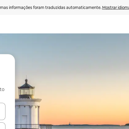
mas informações foram traduzidas automaticamente. 
Mostrar idioma
ito
ore-os usando as seta para cima e para baixo do teclado ou tocando e