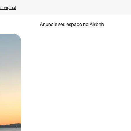
 original
Anuncie seu espaço no Airbnb
 deslizando o dedo na tela.