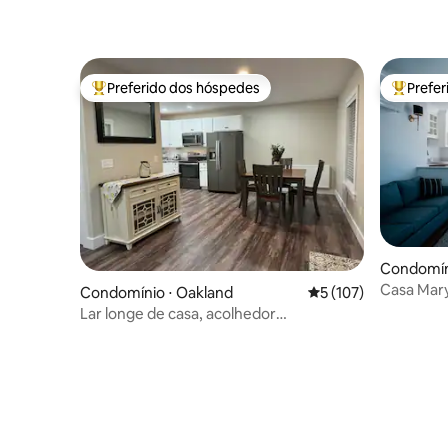
Preferido dos hóspedes
Prefe
Entre os melhores preferidos dos hóspedes
Entre os
Condomíni
Casa Mary
Condomínio ⋅ Oakland
5 de uma avaliação m
5 (107)
Lar longe de casa, acolhedor
apartamento novo em Oakland