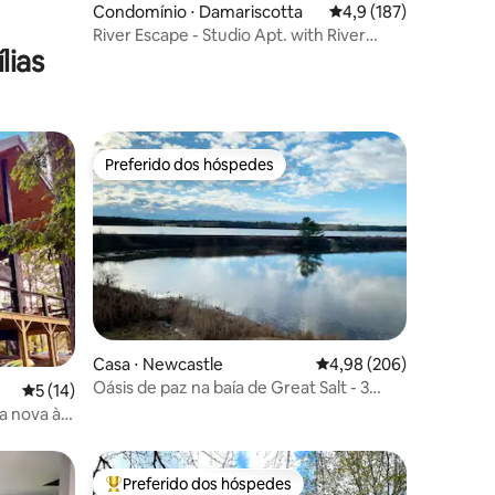
Condomínio ⋅ Damariscotta
4,9 de uma avaliação 
4,9 (187)
River Escape - Studio Apt. with River
lias
Access
Preferido dos hóspedes
os hóspedes
Preferido dos hóspedes
Casa ⋅ Newcastle
4,98 de uma avaliação m
4,98 (206)
Oásis de paz na baía de Great Salt - 3
ções
5 de uma avaliação média de 5, 14 avaliações
5 (14)
quartos/2 banheiros
a nova à
Preferido dos hóspedes
Entre os melhores preferidos dos hóspedes