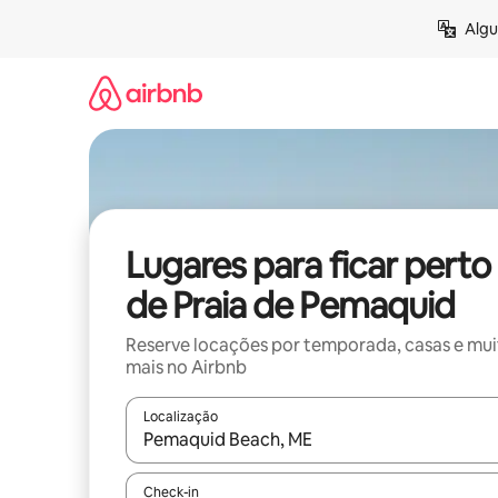
Pular
Algu
para
o
conteúdo
Lugares para ficar perto
de Praia de Pemaquid
Reserve locações por temporada, casas e mu
mais no Airbnb
Localização
Quando os resultados estiverem disponíveis, expl
Check-in