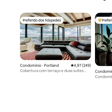
Preferido dos hóspedes
Prefe
Preferido dos hóspedes
Entre os
Condomínio ⋅ Portland
4,97 de uma avaliação m
4,97 (249)
Cobertura com terraço e duas suítes
Condomíni
master à beira-mar
each
Condomíni
Localizaçã