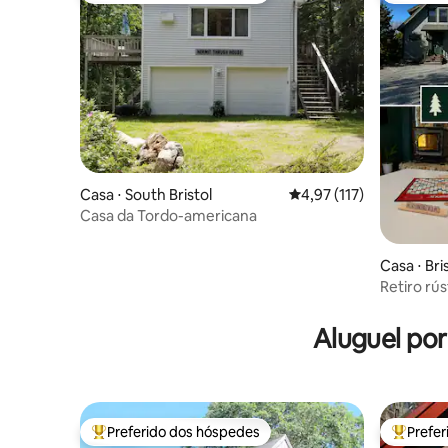
Casa ⋅ South Bristol
4,97 de uma avaliação m
4,97 (117)
Casa da Tordo-americana
Casa ⋅ Bri
Retiro rú
hidroma
Aluguel po
Preferido dos hóspedes
Prefe
Entre os melhores preferidos dos hóspedes
Entre os